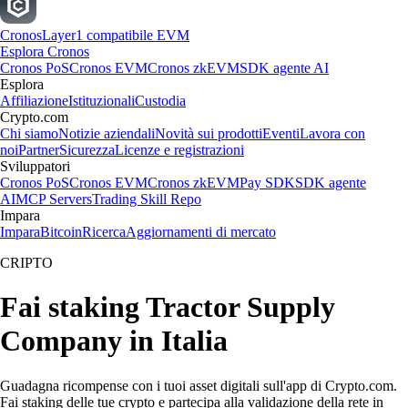
Cronos
Layer1 compatibile EVM
Esplora Cronos
Cronos PoS
Cronos EVM
Cronos zkEVM
SDK agente AI
Esplora
Affiliazione
Istituzionali
Custodia
Crypto.com
Chi siamo
Notizie aziendali
Novità sui prodotti
Eventi
Lavora con
noi
Partner
Sicurezza
Licenze e registrazioni
Sviluppatori
Cronos PoS
Cronos EVM
Cronos zkEVM
Pay SDK
SDK agente
AI
MCP Servers
Trading Skill Repo
Impara
Impara
Bitcoin
Ricerca
Aggiornamenti di mercato
CRIPTO
Fai staking Tractor Supply
Company in Italia
Guadagna ricompense con i tuoi asset digitali sull'app di Crypto.com.
Fai staking delle tue crypto e partecipa alla validazione della rete in