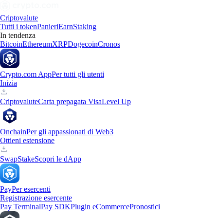
Criptovalute
Tutti i token
Panieri
Earn
Staking
In tendenza
Bitcoin
Ethereum
XRP
Dogecoin
Cronos
Crypto.com App
Per tutti gli utenti
Inizia
Criptovalute
Carta prepagata Visa
Level Up
Onchain
Per gli appassionati di Web3
Ottieni estensione
Swap
Stake
Scopri le dApp
Pay
Per esercenti
Registrazione esercente
Pay Terminal
Pay SDK
Plugin eCommerce
Pronostici