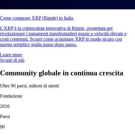
Come comprare XRP (Ripple) in Italia
L'XRP è la criptovaluta innovativa di Ripple, progettata per
rivoluzionare i pagamenti transfrontalieri grazie a velocità elevate e
costi contenuti. Scopri come acquistare XRP in modo sicuro con
questa semplice guida passo dopo passo.
Learn more
Scopri di più
Community globale in continua crescita
Oltre 90 paesi, milioni di utenti
Fondazione
2016
Paesi
90