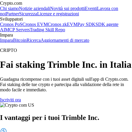
Crypto.com
Chi siamo
Notizie aziendali
Novità sui prodotti
Eventi
Lavora con
noi
Partner
Sicurezza
Licenze e registrazioni
Sviluppatori
Cronos PoS
Cronos EVM
Cronos zkEVM
Pay SDK
SDK agente
AI
MCP Servers
Trading Skill Repo
Impara
Impara
Bitcoin
Ricerca
Aggiornamenti di mercato
CRIPTO
Fai staking Trimble Inc. in Italia
Guadagna ricompense con i tuoi asset digitali sull'app di Crypto.com.
Fai staking delle tue crypto e partecipa alla validazione della rete in
modo facile e immediato.
Iscriviti ora
I vantaggi per i tuoi Trimble Inc.