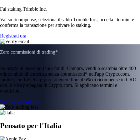
Fai staking Trimble Inc.
Vai su ricompense, seleziona il saldo Trimble Inc., accetta i termini e
conferma la transazione per attivare lo staking.
Registrati ora
Zero commissioni di trading*
Valorizza al massimo i tuoi fondi. Compra, vendi o scambia oltre 400
criptovalute di tendenza senza commissioni* nell'app Crypto.com.
Inoltre, con Level Up puoi ottenere fino al 6% di ricompense in CRO
con la Visa prepagata di Crypto.com. Si applicano termini e
condizioni.
Unisciti a Level Up
Pensato per l'Italia