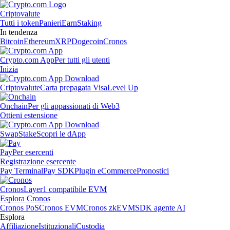
Criptovalute
Tutti i token
Panieri
Earn
Staking
In tendenza
Bitcoin
Ethereum
XRP
Dogecoin
Cronos
Crypto.com App
Per tutti gli utenti
Inizia
Criptovalute
Carta prepagata Visa
Level Up
Onchain
Per gli appassionati di Web3
Ottieni estensione
Swap
Stake
Scopri le dApp
Pay
Per esercenti
Registrazione esercente
Pay Terminal
Pay SDK
Plugin eCommerce
Pronostici
Cronos
Layer1 compatibile EVM
Esplora Cronos
Cronos PoS
Cronos EVM
Cronos zkEVM
SDK agente AI
Esplora
Affiliazione
Istituzionali
Custodia