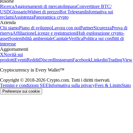
Risorse
Ricerca
Aggiornamenti di mercato
Impara
Convertitore BTC/
USD
Glossario
Widget di prezzo
Bot Telegram
Informativa sui
reclami
Assistenza
Panoramica crypto
Azienda
Chi siamo
Piano di sviluppo
Lavora con noi
Partner
Sicurezza
Prova di
riserva
Affiliazione
Licenze e registrazioni
Hub esplorazione crypto-
asset
Sostenibilità ambientale
Capitale
Verifica
Politica sui conflitti di
interesse
Aggiornamenti
X
Novità sui
prodotti
Eventi
Reddit
Discord
Instagram
Facebook
Linkedin
TradingView
Cryptocurrency in Every Wallet™
Copyright © 2018-2026 Crypto.com. Tutti i diritti riservati.
Termini e condizioni SEE
Informativa sulla privacy
Fees & Limits
Stato
Preferenze sui cookie