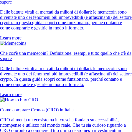
sapere
Dalle battute virali ai mercati da milioni di dollari: le memecoin sono
diventate uno dei fenomeni più imprevedibili (e affascinanti) del settore
crypto. In questa guida scopri come funzionano, perché contano e
come comprarle e gestirle in modo informato.
Learn more
Che cos'è una memecoin? Definizione, esempi e tutto quello che c'è da
sapere
Dalle battute virali ai mercati da milioni di dollari: le memecoin sono
diventate uno dei fenomeni più imprevedibili (e affascinanti) del settore
crypto. In questa guida scopri come funzionano, perché contano e
come comprarle e gestirle in modo informato.
Learn more
Come comprare Cronos (CRO) in Italia
CRO alimenta un ecosistema in crescita fondato su accessibilità,
ricompense e utilizzo nel mondo reale. Che tu sia curioso riguardo a
CRO o pronto a compiere il tuo primo passo negli investimenti in