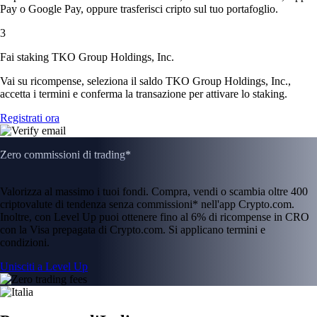
Pay o Google Pay, oppure trasferisci cripto sul tuo portafoglio.
3
Fai staking TKO Group Holdings, Inc.
Vai su ricompense, seleziona il saldo TKO Group Holdings, Inc.,
accetta i termini e conferma la transazione per attivare lo staking.
Registrati ora
Zero commissioni di trading*
Valorizza al massimo i tuoi fondi. Compra, vendi o scambia oltre 400
criptovalute di tendenza senza commissioni* nell'app Crypto.com.
Inoltre, con Level Up puoi ottenere fino al 6% di ricompense in CRO
con la Visa prepagata di Crypto.com. Si applicano termini e
condizioni.
Unisciti a Level Up