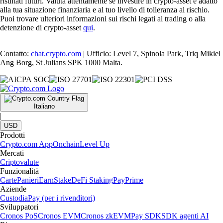
risultati futuri. Valuta attentamente se investire in crypto-asset è adatto
alla tua situazione finanziaria e al tuo livello di tolleranza al rischio.
Puoi trovare ulteriori informazioni sui rischi legati al trading o alla
detenzione di crypto-asset
qui
.
Contatto:
chat.crypto.com
| Ufficio: Level 7, Spinola Park, Triq Mikiel
Ang Borg, St Julians SPK 1000 Malta.
Italiano
|
USD
Prodotti
Crypto.com App
Onchain
Level Up
Mercati
Criptovalute
Funzionalità
Carte
Panieri
Earn
Stake
DeFi Staking
Pay
Prime
Aziende
Custodia
Pay (per i rivenditori)
Sviluppatori
Cronos PoS
Cronos EVM
Cronos zkEVM
Pay SDK
SDK agenti AI