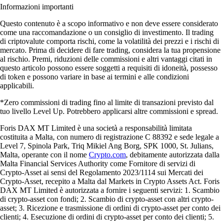
Informazioni importanti
Questo contenuto è a scopo informativo e non deve essere considerato
come una raccomandazione o un consiglio di investimento. Il trading
di criptovalute comporta rischi, come la volatilità dei prezzi e i rischi di
mercato. Prima di decidere di fare trading, considera la tua propensione
al rischio. Premi, riduzioni delle commissioni e altri vantaggi citati in
questo articolo possono essere soggetti a requisiti di idoneità, possesso
di token e possono variare in base ai termini e alle condizioni
applicabili.
*Zero commissioni di trading fino al limite di transazioni previsto dal
tuo livello Level Up. Potrebbero applicarsi altre commissioni e spread.
Foris DAX MT Limited è una società a responsabilità limitata
costituita a Malta, con numero di registrazione C 88392 e sede legale a
Level 7, Spinola Park, Triq Mikiel Ang Borg, SPK 1000, St. Julians,
Malta, operante con il nome
Crypto.com
, debitamente autorizzata dalla
Malta Financial Services Authority come Fornitore di servizi di
Crypto-Asset ai sensi del Regolamento 2023/1114 sui Mercati dei
Crypto-Asset, recepito a Malta dal Markets in Crypto Assets Act. Foris
DAX MT Limited è autorizzata a fornire i seguenti servizi: 1. Scambio
di crypto-asset con fondi; 2. Scambio di crypto-asset con altri crypto-
asset; 3. Ricezione e trasmissione di ordini di crypto-asset per conto dei
clienti; 4. Esecuzione di ordini di crypto-asset per conto dei clienti; 5.