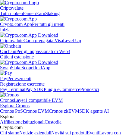
Criptovalute
Tutti i token
Panieri
Earn
Staking
Crypto.com App
Per tutti gli utenti
Inizia
Criptovalute
Carta prepagata Visa
Level Up
Onchain
Per gli appassionati di Web3
Ottieni estensione
Swap
Stake
Scopri le dApp
Pay
Per esercenti
Registrazione esercente
Pay Terminal
Pay SDK
Plugin eCommerce
Pronostici
Cronos
Layer1 compatibile EVM
Esplora Cronos
Cronos PoS
Cronos EVM
Cronos zkEVM
SDK agente AI
Esplora
Affiliazione
Istituzionali
Custodia
Crypto.com
Chi siamo
Notizie aziendali
Novità sui prodotti
Eventi
Lavora con