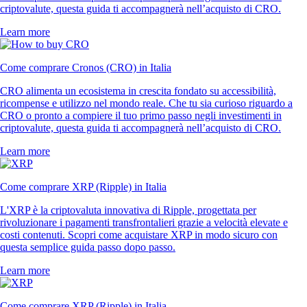
criptovalute, questa guida ti accompagnerà nell’acquisto di CRO.
Learn more
Come comprare Cronos (CRO) in Italia
CRO alimenta un ecosistema in crescita fondato su accessibilità,
ricompense e utilizzo nel mondo reale. Che tu sia curioso riguardo a
CRO o pronto a compiere il tuo primo passo negli investimenti in
criptovalute, questa guida ti accompagnerà nell’acquisto di CRO.
Learn more
Come comprare XRP (Ripple) in Italia
L'XRP è la criptovaluta innovativa di Ripple, progettata per
rivoluzionare i pagamenti transfrontalieri grazie a velocità elevate e
costi contenuti. Scopri come acquistare XRP in modo sicuro con
questa semplice guida passo dopo passo.
Learn more
Come comprare XRP (Ripple) in Italia