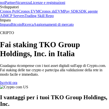
noi
Partner
Sicurezza
Licenze e registrazioni
Sviluppatori
Cronos PoS
Cronos EVM
Cronos zkEVM
Pay SDK
SDK agente
AI
MCP Servers
Trading Skill Repo
Impara
Impara
Bitcoin
Ricerca
Aggiornamenti di mercato
CRIPTO
Fai staking TKO Group
Holdings, Inc. in Italia
Guadagna ricompense con i tuoi asset digitali sull'app di Crypto.com.
Fai staking delle tue crypto e partecipa alla validazione della rete in
modo facile e immediato.
Iscriviti ora
I vantaggi per i tuoi TKO Group Holdings,
Inc.