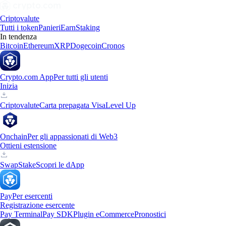
Criptovalute
Tutti i token
Panieri
Earn
Staking
In tendenza
Bitcoin
Ethereum
XRP
Dogecoin
Cronos
Crypto.com App
Per tutti gli utenti
Inizia
Criptovalute
Carta prepagata Visa
Level Up
Onchain
Per gli appassionati di Web3
Ottieni estensione
Swap
Stake
Scopri le dApp
Pay
Per esercenti
Registrazione esercente
Pay Terminal
Pay SDK
Plugin eCommerce
Pronostici