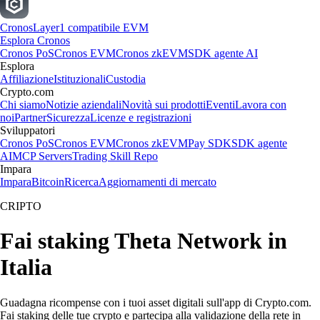
Cronos
Layer1 compatibile EVM
Esplora Cronos
Cronos PoS
Cronos EVM
Cronos zkEVM
SDK agente AI
Esplora
Affiliazione
Istituzionali
Custodia
Crypto.com
Chi siamo
Notizie aziendali
Novità sui prodotti
Eventi
Lavora con
noi
Partner
Sicurezza
Licenze e registrazioni
Sviluppatori
Cronos PoS
Cronos EVM
Cronos zkEVM
Pay SDK
SDK agente
AI
MCP Servers
Trading Skill Repo
Impara
Impara
Bitcoin
Ricerca
Aggiornamenti di mercato
CRIPTO
Fai staking Theta Network in
Italia
Guadagna ricompense con i tuoi asset digitali sull'app di Crypto.com.
Fai staking delle tue crypto e partecipa alla validazione della rete in