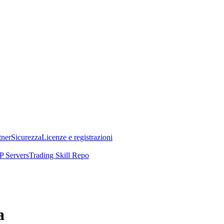
tner
Sicurezza
Licenze e registrazioni
 Servers
Trading Skill Repo
a