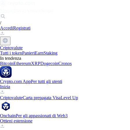
Mercati
Privati
Aziende
Scopri
/
Accedi
Registrati
Criptovalute
Tutti i token
Panieri
Earn
Staking
In tendenza
Bitcoin
Ethereum
XRP
Dogecoin
Cronos
Crypto.com App
Per tutti gli utenti
Inizia
Criptovalute
Carta prepagata Visa
Level Up
Onchain
Per gli appassionati di Web3
Ottieni estensione