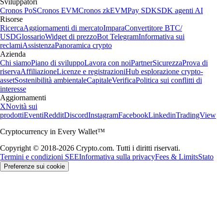
Sviluppatori
Cronos PoS
Cronos EVM
Cronos zkEVM
Pay SDK
SDK agenti AI
Risorse
Ricerca
Aggiornamenti di mercato
Impara
Convertitore BTC/
USD
Glossario
Widget di prezzo
Bot Telegram
Informativa sui
reclami
Assistenza
Panoramica crypto
Azienda
Chi siamo
Piano di sviluppo
Lavora con noi
Partner
Sicurezza
Prova di
riserva
Affiliazione
Licenze e registrazioni
Hub esplorazione crypto-
asset
Sostenibilità ambientale
Capitale
Verifica
Politica sui conflitti di
interesse
Aggiornamenti
X
Novità sui
prodotti
Eventi
Reddit
Discord
Instagram
Facebook
Linkedin
TradingView
Cryptocurrency in Every Wallet™
Copyright © 2018-2026 Crypto.com. Tutti i diritti riservati.
Termini e condizioni SEE
Informativa sulla privacy
Fees & Limits
Stato
Preferenze sui cookie