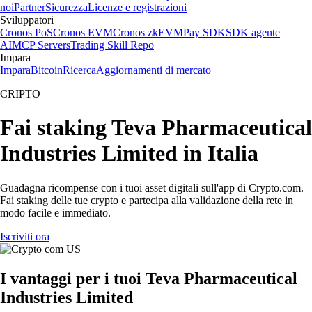
noi
Partner
Sicurezza
Licenze e registrazioni
Sviluppatori
Cronos PoS
Cronos EVM
Cronos zkEVM
Pay SDK
SDK agente
AI
MCP Servers
Trading Skill Repo
Impara
Impara
Bitcoin
Ricerca
Aggiornamenti di mercato
CRIPTO
Fai staking Teva Pharmaceutical
Industries Limited in Italia
Guadagna ricompense con i tuoi asset digitali sull'app di Crypto.com.
Fai staking delle tue crypto e partecipa alla validazione della rete in
modo facile e immediato.
Iscriviti ora
I vantaggi per i tuoi Teva Pharmaceutical
Industries Limited