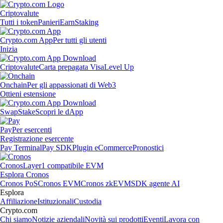
Criptovalute
Tutti i token
Panieri
Earn
Staking
Crypto.com App
Per tutti gli utenti
Inizia
Criptovalute
Carta prepagata Visa
Level Up
Onchain
Per gli appassionati di Web3
Ottieni estensione
Swap
Stake
Scopri le dApp
Pay
Per esercenti
Registrazione esercente
Pay Terminal
Pay SDK
Plugin eCommerce
Pronostici
Cronos
Layer1 compatibile EVM
Esplora Cronos
Cronos PoS
Cronos EVM
Cronos zkEVM
SDK agente AI
Esplora
Affiliazione
Istituzionali
Custodia
Crypto.com
Chi siamo
Notizie aziendali
Novità sui prodotti
Eventi
Lavora con