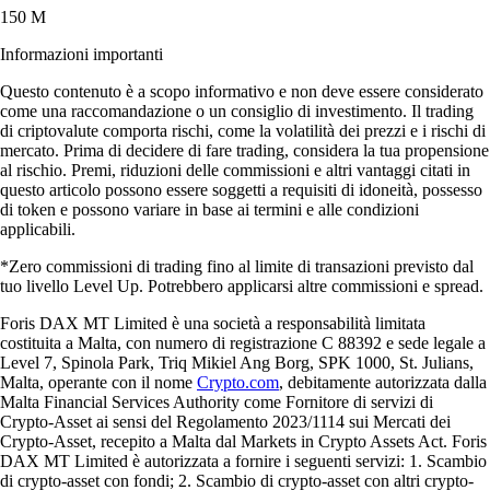
150 M
Informazioni importanti
Questo contenuto è a scopo informativo e non deve essere considerato
come una raccomandazione o un consiglio di investimento. Il trading
di criptovalute comporta rischi, come la volatilità dei prezzi e i rischi di
mercato. Prima di decidere di fare trading, considera la tua propensione
al rischio. Premi, riduzioni delle commissioni e altri vantaggi citati in
questo articolo possono essere soggetti a requisiti di idoneità, possesso
di token e possono variare in base ai termini e alle condizioni
applicabili.
*Zero commissioni di trading fino al limite di transazioni previsto dal
tuo livello Level Up. Potrebbero applicarsi altre commissioni e spread.
Foris DAX MT Limited è una società a responsabilità limitata
costituita a Malta, con numero di registrazione C 88392 e sede legale a
Level 7, Spinola Park, Triq Mikiel Ang Borg, SPK 1000, St. Julians,
Malta, operante con il nome
Crypto.com
, debitamente autorizzata dalla
Malta Financial Services Authority come Fornitore di servizi di
Crypto-Asset ai sensi del Regolamento 2023/1114 sui Mercati dei
Crypto-Asset, recepito a Malta dal Markets in Crypto Assets Act. Foris
DAX MT Limited è autorizzata a fornire i seguenti servizi: 1. Scambio
di crypto-asset con fondi; 2. Scambio di crypto-asset con altri crypto-