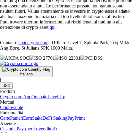
Il trading o la detenzione di crypto-asset comporta dei rischi e potrebbe
non essere adatto a tutti. Le performance passate non garantiscono
risultati futuri. Valuta attentamente se investire in crypto-asset è adatto
alla tua situazione finanziaria e al tuo livello di tolleranza al rischio.
Puoi trovare ulteriori informazioni sui rischi legati al trading o alla
detenzione di crypto-asset
qui
.
Contatto:
chat.crypto.com
| Ufficio: Level 7, Spinola Park, Triq Mikiel
Ang Borg, St Julians SPK 1000 Malta.
Italiano
|
USD
Prodotti
Crypto.com App
Onchain
Level Up
Mercati
Criptovalute
Funzionalità
Carte
Panieri
Earn
Stake
DeFi Staking
Pay
Prime
Aziende
Custodia
Pay (per i rivenditori)