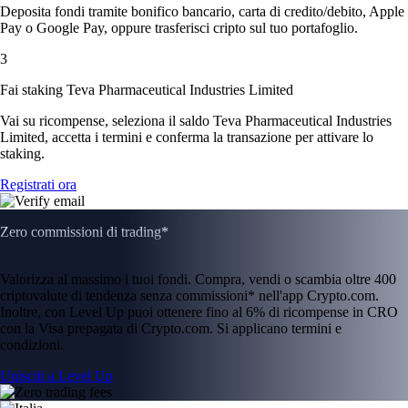
Deposita fondi tramite bonifico bancario, carta di credito/debito, Apple
Pay o Google Pay, oppure trasferisci cripto sul tuo portafoglio.
3
Fai staking Teva Pharmaceutical Industries Limited
Vai su ricompense, seleziona il saldo Teva Pharmaceutical Industries
Limited, accetta i termini e conferma la transazione per attivare lo
staking.
Registrati ora
Zero commissioni di trading*
Valorizza al massimo i tuoi fondi. Compra, vendi o scambia oltre 400
criptovalute di tendenza senza commissioni* nell'app Crypto.com.
Inoltre, con Level Up puoi ottenere fino al 6% di ricompense in CRO
con la Visa prepagata di Crypto.com. Si applicano termini e
condizioni.
Unisciti a Level Up