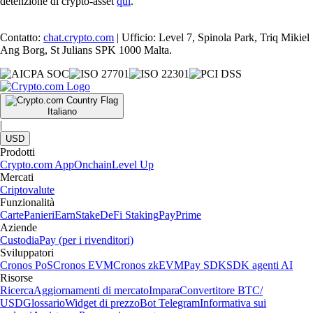
detenzione di crypto-asset
qui
.
Contatto:
chat.crypto.com
| Ufficio: Level 7, Spinola Park, Triq Mikiel
Ang Borg, St Julians SPK 1000 Malta.
Italiano
|
USD
Prodotti
Crypto.com App
Onchain
Level Up
Mercati
Criptovalute
Funzionalità
Carte
Panieri
Earn
Stake
DeFi Staking
Pay
Prime
Aziende
Custodia
Pay (per i rivenditori)
Sviluppatori
Cronos PoS
Cronos EVM
Cronos zkEVM
Pay SDK
SDK agenti AI
Risorse
Ricerca
Aggiornamenti di mercato
Impara
Convertitore BTC/
USD
Glossario
Widget di prezzo
Bot Telegram
Informativa sui