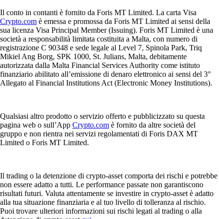
Il conto in contanti è fornito da Foris MT Limited. La carta Visa
Crypto.com
è emessa e promossa da Foris MT Limited ai sensi della
sua licenza Visa Principal Member (Issuing). Foris MT Limited è una
società a responsabilità limitata costituita a Malta, con numero di
registrazione C 90348 e sede legale al Level 7, Spinola Park, Triq
Mikiel Ang Borg, SPK 1000, St. Julians, Malta, debitamente
autorizzata dalla Malta Financial Services Authority come istituto
finanziario abilitato all’emissione di denaro elettronico ai sensi del 3°
Allegato al Financial Institutions Act (Electronic Money Institutions).
Qualsiasi altro prodotto o servizio offerto e pubblicizzato su questa
pagina web o sull’App
Crypto.com
è fornito da altre società del
gruppo e non rientra nei servizi regolamentati di Foris DAX MT
Limited o Foris MT Limited.
Il trading o la detenzione di crypto-asset comporta dei rischi e potrebbe
non essere adatto a tutti. Le performance passate non garantiscono
risultati futuri. Valuta attentamente se investire in crypto-asset è adatto
alla tua situazione finanziaria e al tuo livello di tolleranza al rischio.
Puoi trovare ulteriori informazioni sui rischi legati al trading o alla