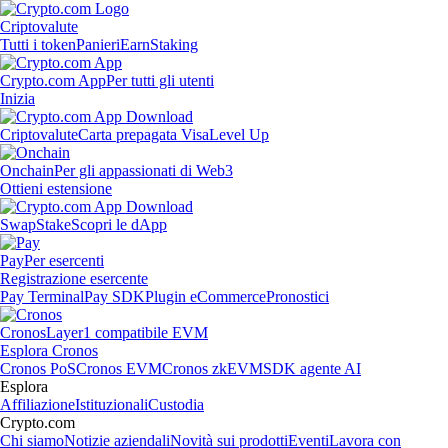
Criptovalute
Tutti i token
Panieri
Earn
Staking
Crypto.com App
Per tutti gli utenti
Inizia
Criptovalute
Carta prepagata Visa
Level Up
Onchain
Per gli appassionati di Web3
Ottieni estensione
Swap
Stake
Scopri le dApp
Pay
Per esercenti
Registrazione esercente
Pay Terminal
Pay SDK
Plugin eCommerce
Pronostici
Cronos
Layer1 compatibile EVM
Esplora Cronos
Cronos PoS
Cronos EVM
Cronos zkEVM
SDK agente AI
Esplora
Affiliazione
Istituzionali
Custodia
Crypto.com
Chi siamo
Notizie aziendali
Novità sui prodotti
Eventi
Lavora con