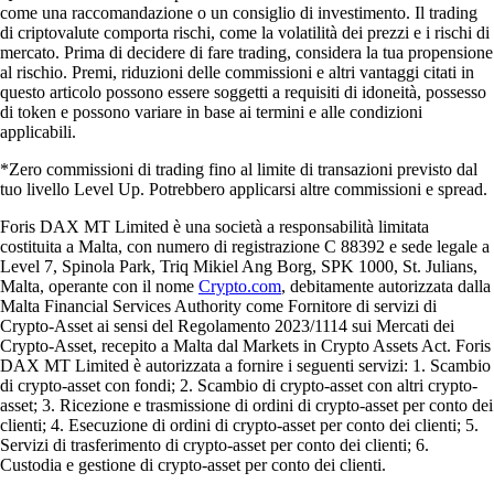
come una raccomandazione o un consiglio di investimento. Il trading
di criptovalute comporta rischi, come la volatilità dei prezzi e i rischi di
mercato. Prima di decidere di fare trading, considera la tua propensione
al rischio. Premi, riduzioni delle commissioni e altri vantaggi citati in
questo articolo possono essere soggetti a requisiti di idoneità, possesso
di token e possono variare in base ai termini e alle condizioni
applicabili.
*Zero commissioni di trading fino al limite di transazioni previsto dal
tuo livello Level Up. Potrebbero applicarsi altre commissioni e spread.
Foris DAX MT Limited è una società a responsabilità limitata
costituita a Malta, con numero di registrazione C 88392 e sede legale a
Level 7, Spinola Park, Triq Mikiel Ang Borg, SPK 1000, St. Julians,
Malta, operante con il nome
Crypto.com
, debitamente autorizzata dalla
Malta Financial Services Authority come Fornitore di servizi di
Crypto-Asset ai sensi del Regolamento 2023/1114 sui Mercati dei
Crypto-Asset, recepito a Malta dal Markets in Crypto Assets Act. Foris
DAX MT Limited è autorizzata a fornire i seguenti servizi: 1. Scambio
di crypto-asset con fondi; 2. Scambio di crypto-asset con altri crypto-
asset; 3. Ricezione e trasmissione di ordini di crypto-asset per conto dei
clienti; 4. Esecuzione di ordini di crypto-asset per conto dei clienti; 5.
Servizi di trasferimento di crypto-asset per conto dei clienti; 6.
Custodia e gestione di crypto-asset per conto dei clienti.