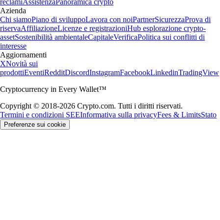
reclami
Assistenza
Panoramica crypto
Azienda
Chi siamo
Piano di sviluppo
Lavora con noi
Partner
Sicurezza
Prova di
riserva
Affiliazione
Licenze e registrazioni
Hub esplorazione crypto-
asset
Sostenibilità ambientale
Capitale
Verifica
Politica sui conflitti di
interesse
Aggiornamenti
X
Novità sui
prodotti
Eventi
Reddit
Discord
Instagram
Facebook
Linkedin
TradingView
Cryptocurrency in Every Wallet™
Copyright © 2018-2026 Crypto.com. Tutti i diritti riservati.
Termini e condizioni SEE
Informativa sulla privacy
Fees & Limits
Stato
Preferenze sui cookie