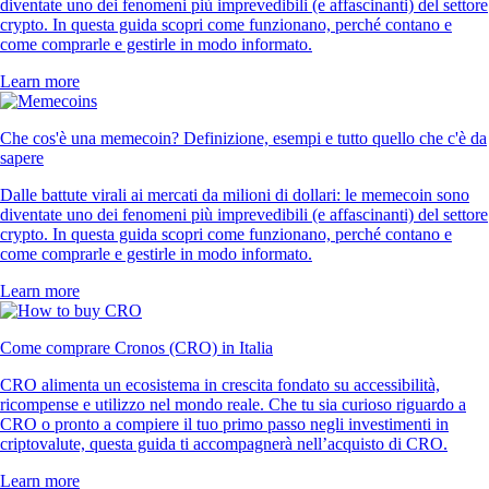
diventate uno dei fenomeni più imprevedibili (e affascinanti) del settore
crypto. In questa guida scopri come funzionano, perché contano e
come comprarle e gestirle in modo informato.
Learn more
Che cos'è una memecoin? Definizione, esempi e tutto quello che c'è da
sapere
Dalle battute virali ai mercati da milioni di dollari: le memecoin sono
diventate uno dei fenomeni più imprevedibili (e affascinanti) del settore
crypto. In questa guida scopri come funzionano, perché contano e
come comprarle e gestirle in modo informato.
Learn more
Come comprare Cronos (CRO) in Italia
CRO alimenta un ecosistema in crescita fondato su accessibilità,
ricompense e utilizzo nel mondo reale. Che tu sia curioso riguardo a
CRO o pronto a compiere il tuo primo passo negli investimenti in
criptovalute, questa guida ti accompagnerà nell’acquisto di CRO.
Learn more