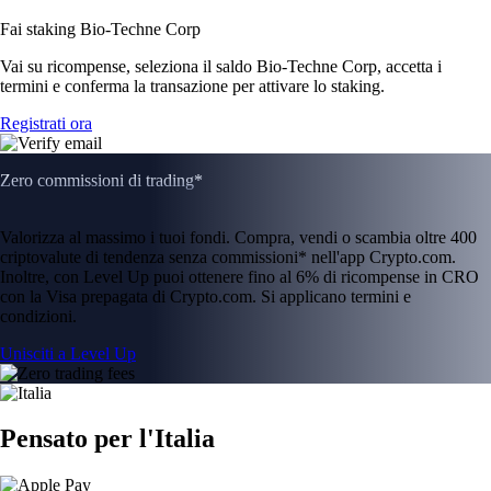
Fai staking Bio-Techne Corp
Vai su ricompense, seleziona il saldo Bio-Techne Corp, accetta i
termini e conferma la transazione per attivare lo staking.
Registrati ora
Zero commissioni di trading*
Valorizza al massimo i tuoi fondi. Compra, vendi o scambia oltre 400
criptovalute di tendenza senza commissioni* nell'app Crypto.com.
Inoltre, con Level Up puoi ottenere fino al 6% di ricompense in CRO
con la Visa prepagata di Crypto.com. Si applicano termini e
condizioni.
Unisciti a Level Up
Pensato per l'Italia