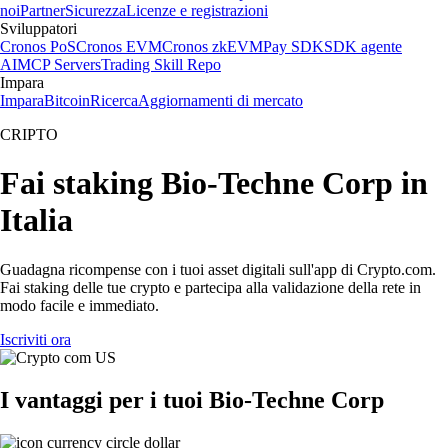
noi
Partner
Sicurezza
Licenze e registrazioni
Sviluppatori
Cronos PoS
Cronos EVM
Cronos zkEVM
Pay SDK
SDK agente
AI
MCP Servers
Trading Skill Repo
Impara
Impara
Bitcoin
Ricerca
Aggiornamenti di mercato
CRIPTO
Fai staking Bio-Techne Corp in
Italia
Guadagna ricompense con i tuoi asset digitali sull'app di Crypto.com.
Fai staking delle tue crypto e partecipa alla validazione della rete in
modo facile e immediato.
Iscriviti ora
I vantaggi per i tuoi Bio-Techne Corp