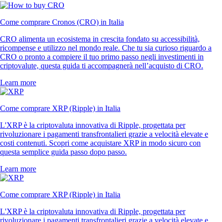
Come comprare Cronos (CRO) in Italia
CRO alimenta un ecosistema in crescita fondato su accessibilità,
ricompense e utilizzo nel mondo reale. Che tu sia curioso riguardo a
CRO o pronto a compiere il tuo primo passo negli investimenti in
criptovalute, questa guida ti accompagnerà nell’acquisto di CRO.
Learn more
Come comprare XRP (Ripple) in Italia
L'XRP è la criptovaluta innovativa di Ripple, progettata per
rivoluzionare i pagamenti transfrontalieri grazie a velocità elevate e
costi contenuti. Scopri come acquistare XRP in modo sicuro con
questa semplice guida passo dopo passo.
Learn more
Come comprare XRP (Ripple) in Italia
L'XRP è la criptovaluta innovativa di Ripple, progettata per
rivoluzionare i pagamenti transfrontalieri grazie a velocità elevate e