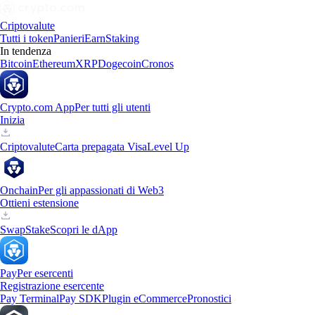
Criptovalute
Tutti i token
Panieri
Earn
Staking
In tendenza
Bitcoin
Ethereum
XRP
Dogecoin
Cronos
Crypto.com App
Per tutti gli utenti
Inizia
Criptovalute
Carta prepagata Visa
Level Up
Onchain
Per gli appassionati di Web3
Ottieni estensione
Swap
Stake
Scopri le dApp
Pay
Per esercenti
Registrazione esercente
Pay Terminal
Pay SDK
Plugin eCommerce
Pronostici