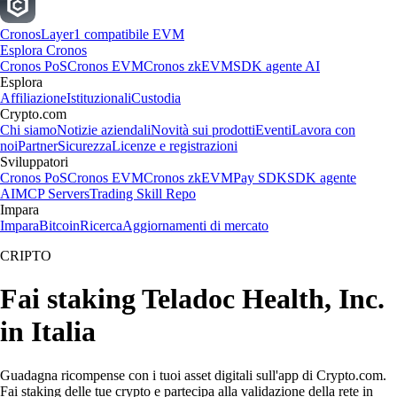
Cronos
Layer1 compatibile EVM
Esplora Cronos
Cronos PoS
Cronos EVM
Cronos zkEVM
SDK agente AI
Esplora
Affiliazione
Istituzionali
Custodia
Crypto.com
Chi siamo
Notizie aziendali
Novità sui prodotti
Eventi
Lavora con
noi
Partner
Sicurezza
Licenze e registrazioni
Sviluppatori
Cronos PoS
Cronos EVM
Cronos zkEVM
Pay SDK
SDK agente
AI
MCP Servers
Trading Skill Repo
Impara
Impara
Bitcoin
Ricerca
Aggiornamenti di mercato
CRIPTO
Fai staking Teladoc Health, Inc.
in Italia
Guadagna ricompense con i tuoi asset digitali sull'app di Crypto.com.
Fai staking delle tue crypto e partecipa alla validazione della rete in