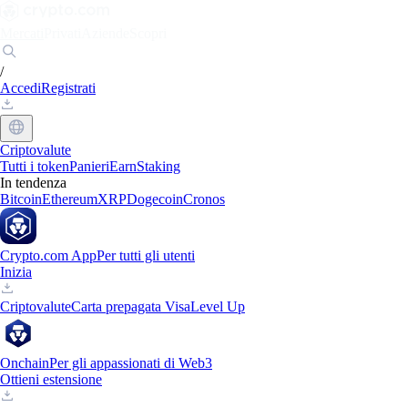
Mercati
Privati
Aziende
Scopri
/
Accedi
Registrati
Criptovalute
Tutti i token
Panieri
Earn
Staking
In tendenza
Bitcoin
Ethereum
XRP
Dogecoin
Cronos
Crypto.com App
Per tutti gli utenti
Inizia
Criptovalute
Carta prepagata Visa
Level Up
Onchain
Per gli appassionati di Web3
Ottieni estensione