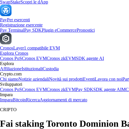
Swap
Stake
Scopri le dApp
Pay
Per esercenti
Registrazione esercente
Pay Terminal
Pay SDK
Plugin eCommerce
Pronostici
Cronos
Layer1 compatibile EVM
Esplora Cronos
Cronos PoS
Cronos EVM
Cronos zkEVM
SDK agente AI
Esplora
Affiliazione
Istituzionali
Custodia
Crypto.com
Chi siamo
Notizie aziendali
Novità sui prodotti
Eventi
Lavora con noi
Par
Sviluppatori
Cronos PoS
Cronos EVM
Cronos zkEVM
Pay SDK
SDK agente AI
MCP
Impara
Impara
Bitcoin
Ricerca
Aggiornamenti di mercato
CRIPTO
Fai staking Toronto Dominion Ba