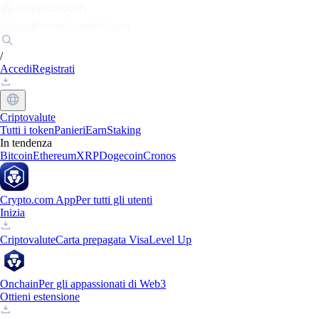
Mercati
Privati
Aziende
Scopri
/
Accedi
Registrati
Criptovalute
Tutti i token
Panieri
Earn
Staking
In tendenza
Bitcoin
Ethereum
XRP
Dogecoin
Cronos
Crypto.com App
Per tutti gli utenti
Inizia
Criptovalute
Carta prepagata Visa
Level Up
Onchain
Per gli appassionati di Web3
Ottieni estensione