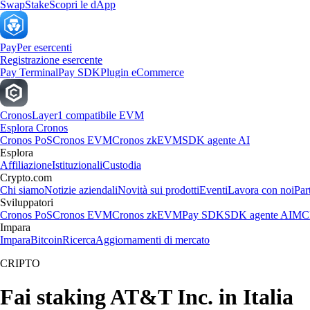
Swap
Stake
Scopri le dApp
Pay
Per esercenti
Registrazione esercente
Pay Terminal
Pay SDK
Plugin eCommerce
Cronos
Layer1 compatibile EVM
Esplora Cronos
Cronos PoS
Cronos EVM
Cronos zkEVM
SDK agente AI
Esplora
Affiliazione
Istituzionali
Custodia
Crypto.com
Chi siamo
Notizie aziendali
Novità sui prodotti
Eventi
Lavora con noi
Par
Sviluppatori
Cronos PoS
Cronos EVM
Cronos zkEVM
Pay SDK
SDK agente AI
MCP
Impara
Impara
Bitcoin
Ricerca
Aggiornamenti di mercato
CRIPTO
Fai staking AT&T Inc. in Italia