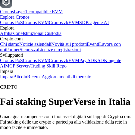
Cronos
Layer1 compatibile EVM
Esplora Cronos
Cronos PoS
Cronos EVM
Cronos zkEVM
SDK agente AI
Esplora
Affiliazione
Istituzionali
Custodia
Crypto.com
Chi siamo
Notizie aziendali
Novità sui prodotti
Eventi
Lavora con
noi
Partner
Sicurezza
Licenze e registrazioni
Sviluppatori
Cronos PoS
Cronos EVM
Cronos zkEVM
Pay SDK
SDK agente
AI
MCP Servers
Trading Skill Repo
Impara
Impara
Bitcoin
Ricerca
Aggiornamenti di mercato
CRIPTO
Fai staking SuperVerse in Italia
Guadagna ricompense con i tuoi asset digitali sull'app di Crypto.com.
Fai staking delle tue crypto e partecipa alla validazione della rete in
modo facile e immediato.