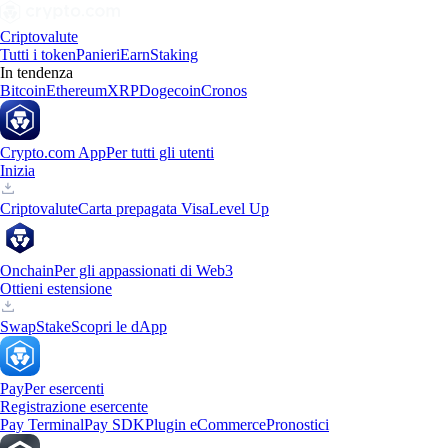
Criptovalute
Tutti i token
Panieri
Earn
Staking
In tendenza
Bitcoin
Ethereum
XRP
Dogecoin
Cronos
Crypto.com App
Per tutti gli utenti
Inizia
Criptovalute
Carta prepagata Visa
Level Up
Onchain
Per gli appassionati di Web3
Ottieni estensione
Swap
Stake
Scopri le dApp
Pay
Per esercenti
Registrazione esercente
Pay Terminal
Pay SDK
Plugin eCommerce
Pronostici