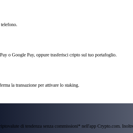
 telefono.
 Pay o Google Pay, oppure trasferisci cripto sul tuo portafoglio.
erma la transazione per attivare lo staking.
criptovalute di tendenza senza commissioni* nell'app Crypto.com. Inolt