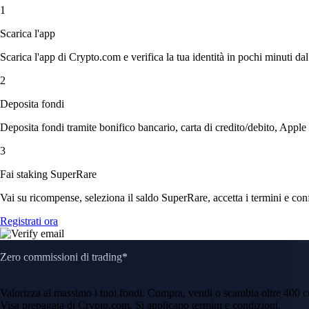
1
Scarica l'app
Scarica l'app di Crypto.com e verifica la tua identità in pochi minuti dal
2
Deposita fondi
Deposita fondi tramite bonifico bancario, carta di credito/debito, Apple
3
Fai staking SuperRare
Vai su ricompense, seleziona il saldo SuperRare, accetta i termini e conf
Registrati ora
Zero commissioni di trading*
Valorizza al massimo i tuoi fondi. Compra, vendi o scambia oltre 400 
Visa prepagata di Crypto.com. Si applicano termini e condizioni.