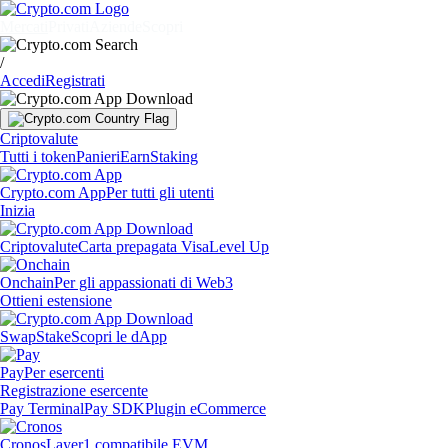
Mercati
Privati
Aziende
Scopri
/
Accedi
Registrati
Criptovalute
Tutti i token
Panieri
Earn
Staking
Crypto.com App
Per tutti gli utenti
Inizia
Criptovalute
Carta prepagata Visa
Level Up
Onchain
Per gli appassionati di Web3
Ottieni estensione
Swap
Stake
Scopri le dApp
Pay
Per esercenti
Registrazione esercente
Pay Terminal
Pay SDK
Plugin eCommerce
Cronos
Layer1 compatibile EVM