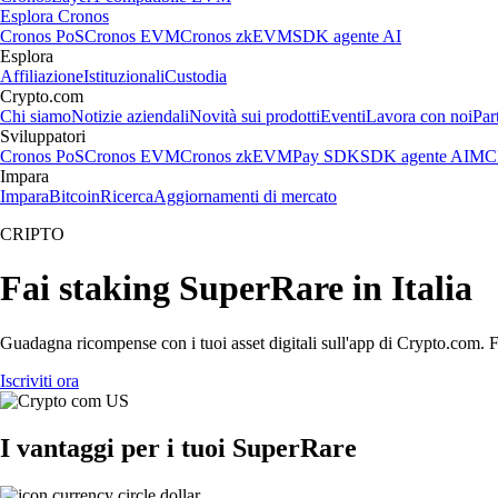
Esplora Cronos
Cronos PoS
Cronos EVM
Cronos zkEVM
SDK agente AI
Esplora
Affiliazione
Istituzionali
Custodia
Crypto.com
Chi siamo
Notizie aziendali
Novità sui prodotti
Eventi
Lavora con noi
Par
Sviluppatori
Cronos PoS
Cronos EVM
Cronos zkEVM
Pay SDK
SDK agente AI
MCP
Impara
Impara
Bitcoin
Ricerca
Aggiornamenti di mercato
CRIPTO
Fai staking SuperRare in Italia
Guadagna ricompense con i tuoi asset digitali sull'app di Crypto.com. Fa
Iscriviti ora
I vantaggi per i tuoi SuperRare