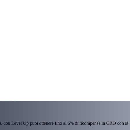
re, con Level Up puoi ottenere fino al 6% di ricompense in CRO con la