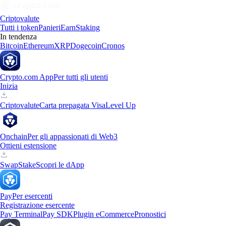
Criptovalute
Tutti i token
Panieri
Earn
Staking
In tendenza
Bitcoin
Ethereum
XRP
Dogecoin
Cronos
Crypto.com App
Per tutti gli utenti
Inizia
Criptovalute
Carta prepagata Visa
Level Up
Onchain
Per gli appassionati di Web3
Ottieni estensione
Swap
Stake
Scopri le dApp
Pay
Per esercenti
Registrazione esercente
Pay Terminal
Pay SDK
Plugin eCommerce
Pronostici