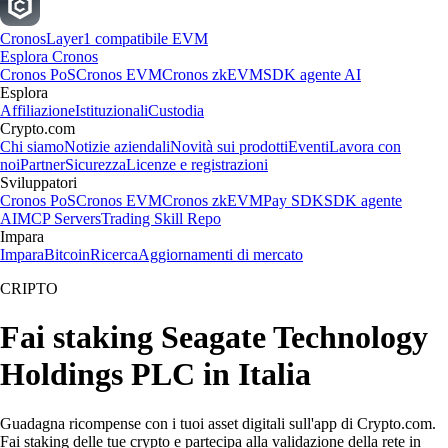
Cronos
Layer1 compatibile EVM
Esplora Cronos
Cronos PoS
Cronos EVM
Cronos zkEVM
SDK agente AI
Esplora
Affiliazione
Istituzionali
Custodia
Crypto.com
Chi siamo
Notizie aziendali
Novità sui prodotti
Eventi
Lavora con
noi
Partner
Sicurezza
Licenze e registrazioni
Sviluppatori
Cronos PoS
Cronos EVM
Cronos zkEVM
Pay SDK
SDK agente
AI
MCP Servers
Trading Skill Repo
Impara
Impara
Bitcoin
Ricerca
Aggiornamenti di mercato
CRIPTO
Fai staking Seagate Technology
Holdings PLC in Italia
Guadagna ricompense con i tuoi asset digitali sull'app di Crypto.com.
Fai staking delle tue crypto e partecipa alla validazione della rete in