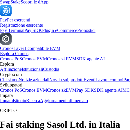
Swap
Stake
Scopri le dApp
Pay
Per esercenti
Registrazione esercente
Pay Terminal
Pay SDK
Plugin eCommerce
Pronostici
Cronos
Layer1 compatibile EVM
Esplora Cronos
Cronos PoS
Cronos EVM
Cronos zkEVM
SDK agente AI
Esplora
Affiliazione
Istituzionali
Custodia
Crypto.com
Chi siamo
Notizie aziendali
Novità sui prodotti
Eventi
Lavora con noi
Par
Sviluppatori
Cronos PoS
Cronos EVM
Cronos zkEVM
Pay SDK
SDK agente AI
MCP
Impara
Impara
Bitcoin
Ricerca
Aggiornamenti di mercato
CRIPTO
Fai staking Sasol Ltd. in Italia