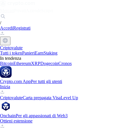
Mercati
Privati
Aziende
Scopri
/
Accedi
Registrati
Criptovalute
Tutti i token
Panieri
Earn
Staking
In tendenza
Bitcoin
Ethereum
XRP
Dogecoin
Cronos
Crypto.com App
Per tutti gli utenti
Inizia
Criptovalute
Carta prepagata Visa
Level Up
Onchain
Per gli appassionati di Web3
Ottieni estensione