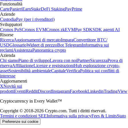
Funzionalità
Carte
Panieri
Earn
Stake
DeFi Staking
Pay
Prime
Aziende
Custodia
Pay (per i rivenditori)
Sviluppatori
Cronos PoS
Cronos EVM
Cronos zkEVM
Pay SDK
SDK agenti AI
Risorse
Ricerca
Aggiornamenti di mercato
Impara
Convertitore BTC/
USD
Glossario
Widget di prezzo
Bot Telegram
Informativa sui
reclami
Assistenza
Panoramica crypto
Azienda
Chi siamo
Piano di sviluppo
Lavora con noi
Partner
Sicurezza
Prova di
riserva
Affiliazione
Licenze e registrazioni
Hub esplorazione crypto-
asset
Sostenibilità ambientale
Capitale
Verifica
Politica sui conflitti di
interesse
Aggiornamenti
X
Novità sui
prodotti
Eventi
Reddit
Discord
Instagram
Facebook
Linkedin
TradingView
Cryptocurrency in Every Wallet™
Copyright © 2018-2026 Crypto.com. Tutti i diritti riservati.
Termini e condizioni SEE
Informativa sulla privacy
Fees & Limits
Stato
Preferenze sui cookie