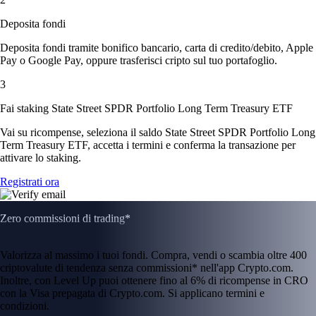
Deposita fondi
Deposita fondi tramite bonifico bancario, carta di credito/debito, Apple
Pay o Google Pay, oppure trasferisci cripto sul tuo portafoglio.
3
Fai staking State Street SPDR Portfolio Long Term Treasury ETF
Vai su ricompense, seleziona il saldo State Street SPDR Portfolio Long
Term Treasury ETF, accetta i termini e conferma la transazione per
attivare lo staking.
Registrati ora
Zero commissioni di trading*
Valorizza al massimo i tuoi fondi. Compra, vendi o scambia oltre 400
criptovalute di tendenza senza commissioni* nell'app Crypto.com.
Inoltre, con Level Up puoi ottenere fino al 6% di ricompense in CRO
con la Visa prepagata di Crypto.com. Si applicano termini e
condizioni.