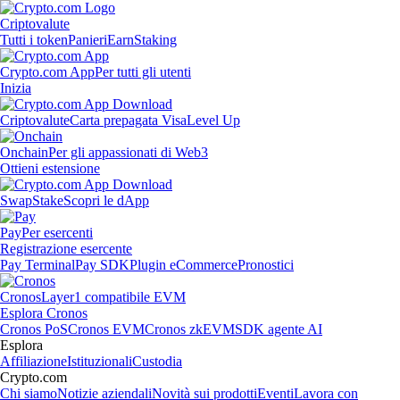
Criptovalute
Tutti i token
Panieri
Earn
Staking
Crypto.com App
Per tutti gli utenti
Inizia
Criptovalute
Carta prepagata Visa
Level Up
Onchain
Per gli appassionati di Web3
Ottieni estensione
Swap
Stake
Scopri le dApp
Pay
Per esercenti
Registrazione esercente
Pay Terminal
Pay SDK
Plugin eCommerce
Pronostici
Cronos
Layer1 compatibile EVM
Esplora Cronos
Cronos PoS
Cronos EVM
Cronos zkEVM
SDK agente AI
Esplora
Affiliazione
Istituzionali
Custodia
Crypto.com
Chi siamo
Notizie aziendali
Novità sui prodotti
Eventi
Lavora con