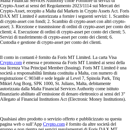
Malta Financial Services Authority come Fornitore di servizi di
Crypto-Asset ai sensi del Regolamento 2023/1114 sui Mercati dei
Crypto-Asset, recepito a Malta dal Markets in Crypto Assets Act. Foris
DAX MT Limited è autorizzata a fornire i seguenti servizi: 1. Scambio
di crypto-asset con fondi; 2. Scambio di crypto-asset con altri crypto-
asset; 3. Ricezione e trasmissione di ordini di crypto-asset per conto dei
clienti; 4. Esecuzione di ordini di crypto-asset per conto dei clienti; 5.
Servizi di trasferimento di crypto-asset per conto dei clienti; 6.
Custodia e gestione di crypto-asset per conto dei clienti.
Il conto in contanti è fornito da Foris MT Limited. La carta Visa
Crypto.com
è emessa e promossa da Foris MT Limited ai sensi della
sua licenza Visa Principal Member (Issuing). Foris MT Limited è una
società a responsabilità limitata costituita a Malta, con numero di
registrazione C 90348 e sede legale al Level 7, Spinola Park, Triq
Mikiel Ang Borg, SPK 1000, St. Julians, Malta, debitamente
autorizzata dalla Malta Financial Services Authority come istituto
finanziario abilitato all’emissione di denaro elettronico ai sensi del 3°
Allegato al Financial Institutions Act (Electronic Money Institutions).
Qualsiasi altro prodotto o servizio offerto e pubblicizzato su questa
pagina web o sull’App
Crypto.com
è fornito da altre società del
gruppo e non rientra nei servizi regolamentati di Foris DAX MT