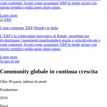
costi contenuti. Scopri come acquistare XRP in modo sicuro con
questa semplice guida passo dopo passo.
Learn more
Come comprare XRP (Ripple) in Italia
L'XRP è la criptovaluta innovativa di Ripple, progettata per
rivoluzionare i pagamenti transfrontalieri grazie a velocità elevate e
costi contenuti. Scopri come acquistare XRP in modo sicuro con
questa semplice guida passo dopo passo.
Learn more
Scopri di più
Community globale in continua crescita
Oltre 90 paesi, milioni di utenti
Fondazione
2016
Paesi