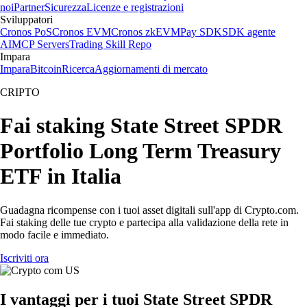
noi
Partner
Sicurezza
Licenze e registrazioni
Sviluppatori
Cronos PoS
Cronos EVM
Cronos zkEVM
Pay SDK
SDK agente
AI
MCP Servers
Trading Skill Repo
Impara
Impara
Bitcoin
Ricerca
Aggiornamenti di mercato
CRIPTO
Fai staking State Street SPDR
Portfolio Long Term Treasury
ETF in Italia
Guadagna ricompense con i tuoi asset digitali sull'app di Crypto.com.
Fai staking delle tue crypto e partecipa alla validazione della rete in
modo facile e immediato.
Iscriviti ora
I vantaggi per i tuoi State Street SPDR