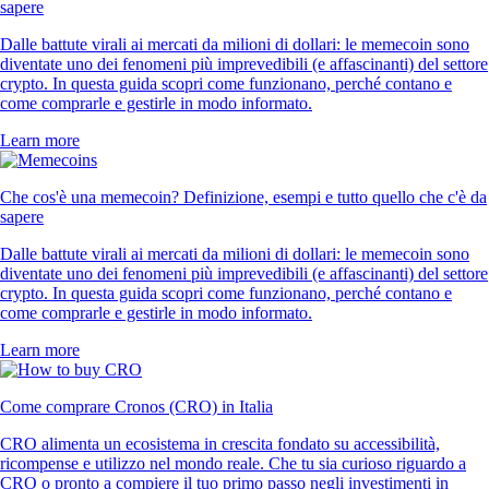
sapere
Dalle battute virali ai mercati da milioni di dollari: le memecoin sono
diventate uno dei fenomeni più imprevedibili (e affascinanti) del settore
crypto. In questa guida scopri come funzionano, perché contano e
come comprarle e gestirle in modo informato.
Learn more
Che cos'è una memecoin? Definizione, esempi e tutto quello che c'è da
sapere
Dalle battute virali ai mercati da milioni di dollari: le memecoin sono
diventate uno dei fenomeni più imprevedibili (e affascinanti) del settore
crypto. In questa guida scopri come funzionano, perché contano e
come comprarle e gestirle in modo informato.
Learn more
Come comprare Cronos (CRO) in Italia
CRO alimenta un ecosistema in crescita fondato su accessibilità,
ricompense e utilizzo nel mondo reale. Che tu sia curioso riguardo a
CRO o pronto a compiere il tuo primo passo negli investimenti in