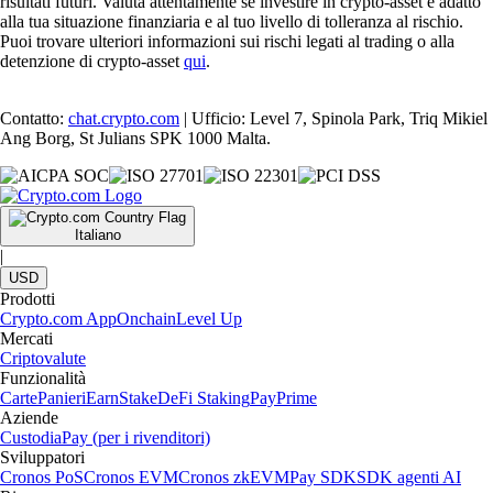
risultati futuri. Valuta attentamente se investire in crypto-asset è adatto
alla tua situazione finanziaria e al tuo livello di tolleranza al rischio.
Puoi trovare ulteriori informazioni sui rischi legati al trading o alla
detenzione di crypto-asset
qui
.
Contatto:
chat.crypto.com
| Ufficio: Level 7, Spinola Park, Triq Mikiel
Ang Borg, St Julians SPK 1000 Malta.
Italiano
|
USD
Prodotti
Crypto.com App
Onchain
Level Up
Mercati
Criptovalute
Funzionalità
Carte
Panieri
Earn
Stake
DeFi Staking
Pay
Prime
Aziende
Custodia
Pay (per i rivenditori)
Sviluppatori
Cronos PoS
Cronos EVM
Cronos zkEVM
Pay SDK
SDK agenti AI