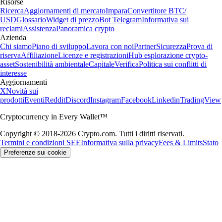
Risorse
Ricerca
Aggiornamenti di mercato
Impara
Convertitore BTC/
USD
Glossario
Widget di prezzo
Bot Telegram
Informativa sui
reclami
Assistenza
Panoramica crypto
Azienda
Chi siamo
Piano di sviluppo
Lavora con noi
Partner
Sicurezza
Prova di
riserva
Affiliazione
Licenze e registrazioni
Hub esplorazione crypto-
asset
Sostenibilità ambientale
Capitale
Verifica
Politica sui conflitti di
interesse
Aggiornamenti
X
Novità sui
prodotti
Eventi
Reddit
Discord
Instagram
Facebook
Linkedin
TradingView
Cryptocurrency in Every Wallet™
Copyright © 2018-2026 Crypto.com. Tutti i diritti riservati.
Termini e condizioni SEE
Informativa sulla privacy
Fees & Limits
Stato
Preferenze sui cookie