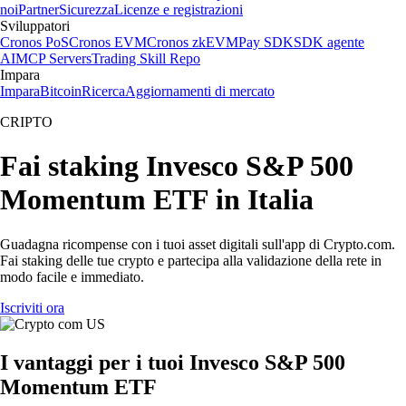
noi
Partner
Sicurezza
Licenze e registrazioni
Sviluppatori
Cronos PoS
Cronos EVM
Cronos zkEVM
Pay SDK
SDK agente
AI
MCP Servers
Trading Skill Repo
Impara
Impara
Bitcoin
Ricerca
Aggiornamenti di mercato
CRIPTO
Fai staking Invesco S&P 500
Momentum ETF in Italia
Guadagna ricompense con i tuoi asset digitali sull'app di Crypto.com.
Fai staking delle tue crypto e partecipa alla validazione della rete in
modo facile e immediato.
Iscriviti ora
I vantaggi per i tuoi Invesco S&P 500
Momentum ETF