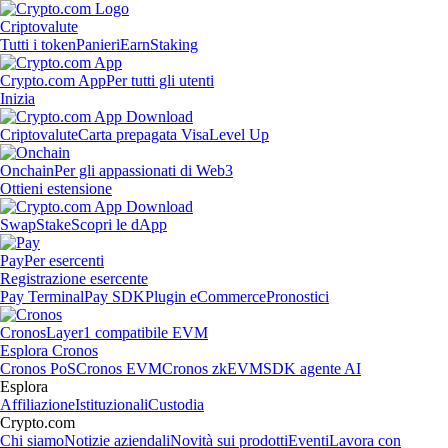
Criptovalute
Tutti i token
Panieri
Earn
Staking
Crypto.com App
Per tutti gli utenti
Inizia
Criptovalute
Carta prepagata Visa
Level Up
Onchain
Per gli appassionati di Web3
Ottieni estensione
Swap
Stake
Scopri le dApp
Pay
Per esercenti
Registrazione esercente
Pay Terminal
Pay SDK
Plugin eCommerce
Pronostici
Cronos
Layer1 compatibile EVM
Esplora Cronos
Cronos PoS
Cronos EVM
Cronos zkEVM
SDK agente AI
Esplora
Affiliazione
Istituzionali
Custodia
Crypto.com
Chi siamo
Notizie aziendali
Novità sui prodotti
Eventi
Lavora con