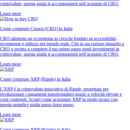
criptovalute, questa guida ti accompagnerà nell’acquisto di CRO.
Learn more
Come comprare Cronos (CRO) in Italia
CRO alimenta un ecosistema in crescita fondato su accessibilità,
ricompense e utilizzo nel mondo reale. Che tu sia curioso riguardo a
CRO o pronto a compiere il tuo primo passo negli investimenti in
criptovalute, questa guida ti accompagnerà nell’acquisto di CRO.
Learn more
Come comprare XRP (Ripple) in Italia
L'XRP è la criptovaluta innovativa di Ripple, progettata per
rivoluzionare i pagamenti transfrontalieri grazie a velocità elevate e
costi contenuti. Scopri come acquistare XRP in modo sicuro con
questa semplice guida passo dopo passo.
Learn more
Come comprare XRP (Ripple) in Italia