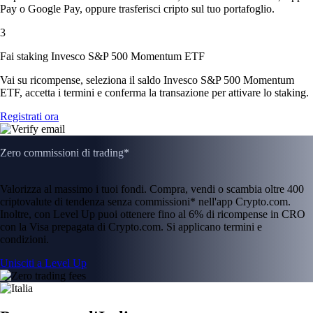
Pay o Google Pay, oppure trasferisci cripto sul tuo portafoglio.
3
Fai staking Invesco S&P 500 Momentum ETF
Vai su ricompense, seleziona il saldo Invesco S&P 500 Momentum
ETF, accetta i termini e conferma la transazione per attivare lo staking.
Registrati ora
Zero commissioni di trading*
Valorizza al massimo i tuoi fondi. Compra, vendi o scambia oltre 400
criptovalute di tendenza senza commissioni* nell'app Crypto.com.
Inoltre, con Level Up puoi ottenere fino al 6% di ricompense in CRO
con la Visa prepagata di Crypto.com. Si applicano termini e
condizioni.
Unisciti a Level Up