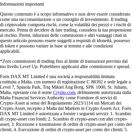
Informazioni importanti
Questo contenuto è a scopo informativo e non deve essere considerato
come una raccomandazione o un consiglio di investimento. Il trading
di criptovalute comporta rischi, come la volatilità dei prezzi e i rischi di
mercato. Prima di decidere di fare trading, considera la tua propensione
al rischio. Premi, riduzioni delle commissioni e altri vantaggi citati in
questo articolo possono essere soggetti a requisiti di idoneità, possesso
di token e possono variare in base ai termini e alle condizioni
applicabili.
*Zero commissioni di trading fino al limite di transazioni previsto dal
tuo livello Level Up. Potrebbero applicarsi altre commissioni e spread.
Foris DAX MT Limited è una società a responsabilità limitata
costituita a Malta, con numero di registrazione C 88392 e sede legale a
Level 7, Spinola Park, Triq Mikiel Ang Borg, SPK 1000, St. Julians,
Malta, operante con il nome
Crypto.com
, debitamente autorizzata dalla
Malta Financial Services Authority come Fornitore di servizi di
Crypto-Asset ai sensi del Regolamento 2023/1114 sui Mercati dei
Crypto-Asset, recepito a Malta dal Markets in Crypto Assets Act. Foris
DAX MT Limited è autorizzata a fornire i seguenti servizi: 1. Scambio
di crypto-asset con fondi; 2. Scambio di crypto-asset con altri crypto-
asset; 3. Ricezione e trasmissione di ordini di crypto-asset per conto dei
clienti; 4. Esecuzione di ordini di crypto-asset per conto dei clienti; 5.