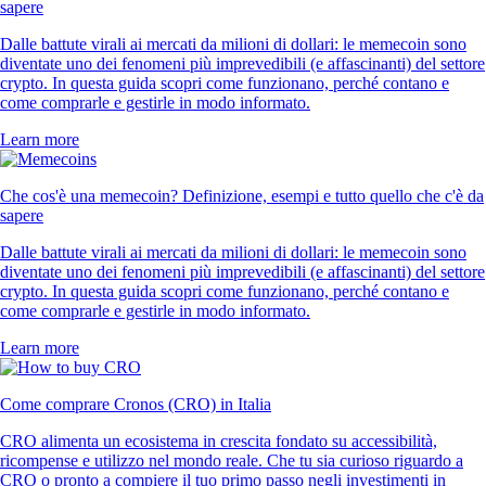
sapere
Dalle battute virali ai mercati da milioni di dollari: le memecoin sono
diventate uno dei fenomeni più imprevedibili (e affascinanti) del settore
crypto. In questa guida scopri come funzionano, perché contano e
come comprarle e gestirle in modo informato.
Learn more
Che cos'è una memecoin? Definizione, esempi e tutto quello che c'è da
sapere
Dalle battute virali ai mercati da milioni di dollari: le memecoin sono
diventate uno dei fenomeni più imprevedibili (e affascinanti) del settore
crypto. In questa guida scopri come funzionano, perché contano e
come comprarle e gestirle in modo informato.
Learn more
Come comprare Cronos (CRO) in Italia
CRO alimenta un ecosistema in crescita fondato su accessibilità,
ricompense e utilizzo nel mondo reale. Che tu sia curioso riguardo a
CRO o pronto a compiere il tuo primo passo negli investimenti in