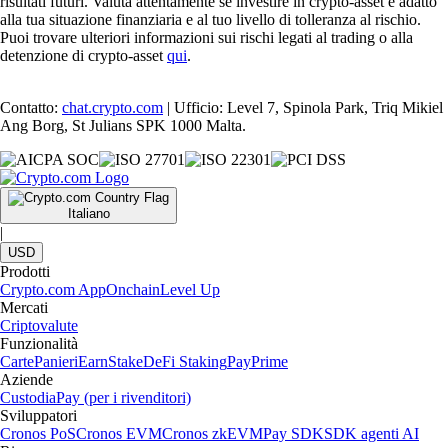
risultati futuri. Valuta attentamente se investire in crypto-asset è adatto
alla tua situazione finanziaria e al tuo livello di tolleranza al rischio.
Puoi trovare ulteriori informazioni sui rischi legati al trading o alla
detenzione di crypto-asset
qui
.
Contatto:
chat.crypto.com
| Ufficio: Level 7, Spinola Park, Triq Mikiel
Ang Borg, St Julians SPK 1000 Malta.
Italiano
|
USD
Prodotti
Crypto.com App
Onchain
Level Up
Mercati
Criptovalute
Funzionalità
Carte
Panieri
Earn
Stake
DeFi Staking
Pay
Prime
Aziende
Custodia
Pay (per i rivenditori)
Sviluppatori
Cronos PoS
Cronos EVM
Cronos zkEVM
Pay SDK
SDK agenti AI