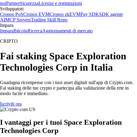
noi
Partner
Sicurezza
Licenze e registrazioni
Sviluppatori
Cronos PoS
Cronos EVM
Cronos zkEVM
Pay SDK
SDK agente
AI
MCP Servers
Trading Skill Repo
Impara
Impara
Bitcoin
Ricerca
Aggiornamenti di mercato
CRIPTO
Fai staking Space Exploration
Technologies Corp in Italia
Guadagna ricompense con i tuoi asset digitali sull'app di Crypto.com.
Fai staking delle tue crypto e partecipa alla validazione della rete in
modo facile e immediato.
Iscriviti ora
I vantaggi per i tuoi Space Exploration
Technologies Corp