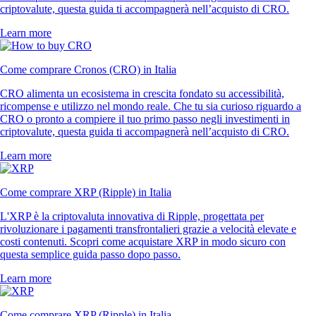
criptovalute, questa guida ti accompagnerà nell’acquisto di CRO.
Learn more
Come comprare Cronos (CRO) in Italia
CRO alimenta un ecosistema in crescita fondato su accessibilità,
ricompense e utilizzo nel mondo reale. Che tu sia curioso riguardo a
CRO o pronto a compiere il tuo primo passo negli investimenti in
criptovalute, questa guida ti accompagnerà nell’acquisto di CRO.
Learn more
Come comprare XRP (Ripple) in Italia
L'XRP è la criptovaluta innovativa di Ripple, progettata per
rivoluzionare i pagamenti transfrontalieri grazie a velocità elevate e
costi contenuti. Scopri come acquistare XRP in modo sicuro con
questa semplice guida passo dopo passo.
Learn more
Come comprare XRP (Ripple) in Italia