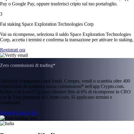
Pay o Google Pay, oppure trasferisci cripto sul tuo portafoglio.
3
Fai staking Space Exploration Technologies Corp
Vai su ricompense, seleziona il saldo Space Exploration Technologies
Corp, accetta i termini e conferma la transazione per attivare lo staking.
Registrati ora
Zero commissioni di trading*
Valorizza al massimo i tuoi fondi. Compra, vendi o scambia oltre 400
criptovalute di tendenza senza commissioni* nell'app Crypto.com.
Inoltre, con Level Up puoi ottenere fino al 6% di ricompense in CRO
con la Visa prepagata di Crypto.com. Si applicano termini e
condizioni.
Unisciti a Level Up