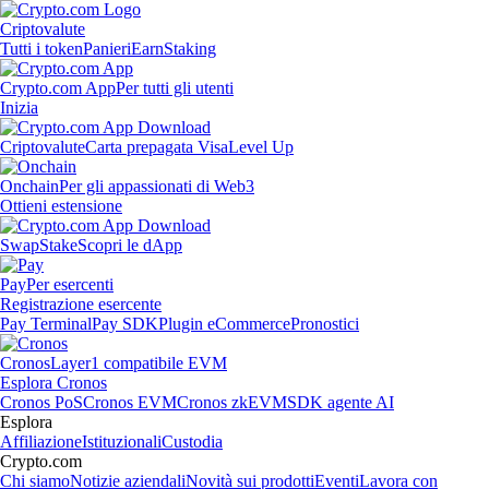
Criptovalute
Tutti i token
Panieri
Earn
Staking
Crypto.com App
Per tutti gli utenti
Inizia
Criptovalute
Carta prepagata Visa
Level Up
Onchain
Per gli appassionati di Web3
Ottieni estensione
Swap
Stake
Scopri le dApp
Pay
Per esercenti
Registrazione esercente
Pay Terminal
Pay SDK
Plugin eCommerce
Pronostici
Cronos
Layer1 compatibile EVM
Esplora Cronos
Cronos PoS
Cronos EVM
Cronos zkEVM
SDK agente AI
Esplora
Affiliazione
Istituzionali
Custodia
Crypto.com
Chi siamo
Notizie aziendali
Novità sui prodotti
Eventi
Lavora con