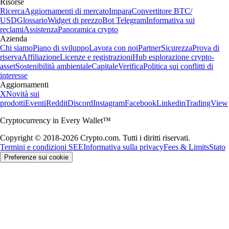
Risorse
Ricerca
Aggiornamenti di mercato
Impara
Convertitore BTC/
USD
Glossario
Widget di prezzo
Bot Telegram
Informativa sui
reclami
Assistenza
Panoramica crypto
Azienda
Chi siamo
Piano di sviluppo
Lavora con noi
Partner
Sicurezza
Prova di
riserva
Affiliazione
Licenze e registrazioni
Hub esplorazione crypto-
asset
Sostenibilità ambientale
Capitale
Verifica
Politica sui conflitti di
interesse
Aggiornamenti
X
Novità sui
prodotti
Eventi
Reddit
Discord
Instagram
Facebook
Linkedin
TradingView
Cryptocurrency in Every Wallet™
Copyright © 2018-2026 Crypto.com. Tutti i diritti riservati.
Termini e condizioni SEE
Informativa sulla privacy
Fees & Limits
Stato
Preferenze sui cookie