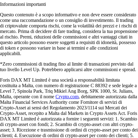
Informazioni importanti
Questo contenuto è a scopo informativo e non deve essere considerato
come una raccomandazione o un consiglio di investimento. Il trading
di criptovalute comporta rischi, come la volatilità dei prezzi e i rischi di
mercato. Prima di decidere di fare trading, considera la tua propensione
al rischio. Premi, riduzioni delle commissioni e altri vantaggi citati in
questo articolo possono essere soggetti a requisiti di idoneità, possesso
di token e possono variare in base ai termini e alle condizioni
applicabili.
*Zero commissioni di trading fino al limite di transazioni previsto dal
tuo livello Level Up. Potrebbero applicarsi altre commissioni e spread.
Foris DAX MT Limited è una società a responsabilità limitata
costituita a Malta, con numero di registrazione C 88392 e sede legale a
Level 7, Spinola Park, Triq Mikiel Ang Borg, SPK 1000, St. Julians,
Malta, operante con il nome
Crypto.com
, debitamente autorizzata dalla
Malta Financial Services Authority come Fornitore di servizi di
Crypto-Asset ai sensi del Regolamento 2023/1114 sui Mercati dei
Crypto-Asset, recepito a Malta dal Markets in Crypto Assets Act. Foris
DAX MT Limited è autorizzata a fornire i seguenti servizi: 1. Scambio
di crypto-asset con fondi; 2. Scambio di crypto-asset con altri crypto-
asset; 3. Ricezione e trasmissione di ordini di crypto-asset per conto dei
clienti; 4. Esecuzione di ordini di crypto-asset per conto dei clienti; 5.