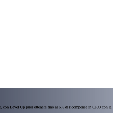
re, con Level Up puoi ottenere fino al 6% di ricompense in CRO con la