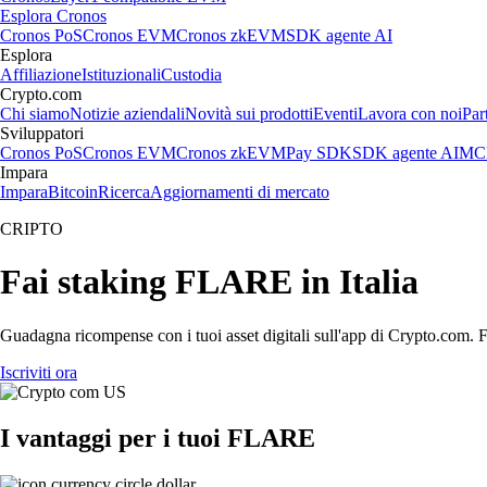
Esplora Cronos
Cronos PoS
Cronos EVM
Cronos zkEVM
SDK agente AI
Esplora
Affiliazione
Istituzionali
Custodia
Crypto.com
Chi siamo
Notizie aziendali
Novità sui prodotti
Eventi
Lavora con noi
Par
Sviluppatori
Cronos PoS
Cronos EVM
Cronos zkEVM
Pay SDK
SDK agente AI
MCP
Impara
Impara
Bitcoin
Ricerca
Aggiornamenti di mercato
CRIPTO
Fai staking FLARE in Italia
Guadagna ricompense con i tuoi asset digitali sull'app di Crypto.com. Fa
Iscriviti ora
I vantaggi per i tuoi FLARE