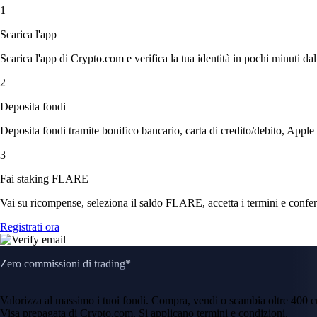
1
Scarica l'app
Scarica l'app di Crypto.com e verifica la tua identità in pochi minuti dal
2
Deposita fondi
Deposita fondi tramite bonifico bancario, carta di credito/debito, Apple
3
Fai staking FLARE
Vai su ricompense, seleziona il saldo FLARE, accetta i termini e conferm
Registrati ora
Zero commissioni di trading*
Valorizza al massimo i tuoi fondi. Compra, vendi o scambia oltre 400 
Visa prepagata di Crypto.com. Si applicano termini e condizioni.