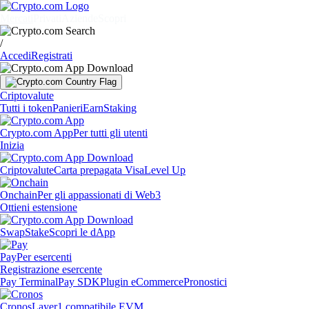
Mercati
Privati
Aziende
Scopri
/
Accedi
Registrati
Criptovalute
Tutti i token
Panieri
Earn
Staking
Crypto.com App
Per tutti gli utenti
Inizia
Criptovalute
Carta prepagata Visa
Level Up
Onchain
Per gli appassionati di Web3
Ottieni estensione
Swap
Stake
Scopri le dApp
Pay
Per esercenti
Registrazione esercente
Pay Terminal
Pay SDK
Plugin eCommerce
Pronostici
Cronos
Layer1 compatibile EVM