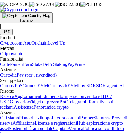
Italiano
|
USD
Prodotti
Crypto.com App
Onchain
Level Up
Mercati
Criptovalute
Funzionalità
Carte
Panieri
Earn
Stake
DeFi Staking
Pay
Prime
Aziende
Custodia
Pay (per i rivenditori)
Sviluppatori
Cronos PoS
Cronos EVM
Cronos zkEVM
Pay SDK
SDK agenti AI
Risorse
Ricerca
Aggiornamenti di mercato
Impara
Convertitore BTC/
USD
Glossario
Widget di prezzo
Bot Telegram
Informativa sui
reclami
Assistenza
Panoramica crypto
Azienda
Chi siamo
Piano di sviluppo
Lavora con noi
Partner
Sicurezza
Prova di
riserva
Affiliazione
Licenze e registrazioni
Hub esplorazione crypto-
asset
Sostenibilità ambientale
Capitale
Verifica
Politica sui conflitti di