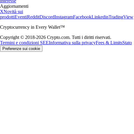
interesse
Aggiornamenti
X
Novità sui
prodotti
Eventi
Reddit
Discord
Instagram
Facebook
Linkedin
TradingView
Cryptocurrency in Every Wallet™
Copyright © 2018-2026 Crypto.com. Tutti i diritti riservati.
Termini e condizioni SEE
Informativa sulla privacy
Fees & Limits
Stato
Preferenze sui cookie