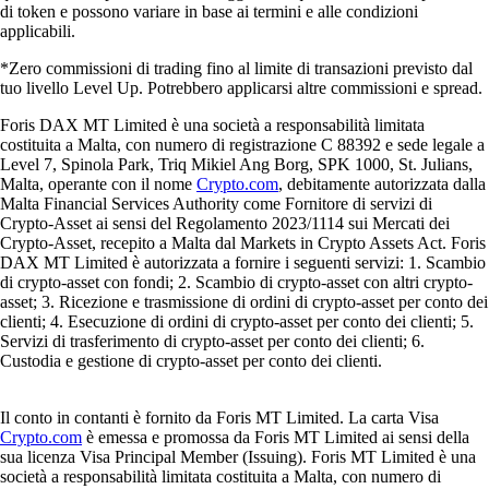
di token e possono variare in base ai termini e alle condizioni
applicabili.
*Zero commissioni di trading fino al limite di transazioni previsto dal
tuo livello Level Up. Potrebbero applicarsi altre commissioni e spread.
Foris DAX MT Limited è una società a responsabilità limitata
costituita a Malta, con numero di registrazione C 88392 e sede legale a
Level 7, Spinola Park, Triq Mikiel Ang Borg, SPK 1000, St. Julians,
Malta, operante con il nome
Crypto.com
, debitamente autorizzata dalla
Malta Financial Services Authority come Fornitore di servizi di
Crypto-Asset ai sensi del Regolamento 2023/1114 sui Mercati dei
Crypto-Asset, recepito a Malta dal Markets in Crypto Assets Act. Foris
DAX MT Limited è autorizzata a fornire i seguenti servizi: 1. Scambio
di crypto-asset con fondi; 2. Scambio di crypto-asset con altri crypto-
asset; 3. Ricezione e trasmissione di ordini di crypto-asset per conto dei
clienti; 4. Esecuzione di ordini di crypto-asset per conto dei clienti; 5.
Servizi di trasferimento di crypto-asset per conto dei clienti; 6.
Custodia e gestione di crypto-asset per conto dei clienti.
Il conto in contanti è fornito da Foris MT Limited. La carta Visa
Crypto.com
è emessa e promossa da Foris MT Limited ai sensi della
sua licenza Visa Principal Member (Issuing). Foris MT Limited è una
società a responsabilità limitata costituita a Malta, con numero di