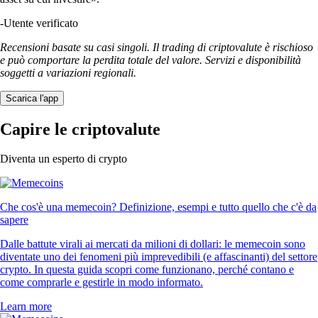
-
Utente verificato
Recensioni basate su casi singoli. Il trading di criptovalute è rischioso
e può comportare la perdita totale del valore. Servizi e disponibilità
soggetti a variazioni regionali.
Scarica l'app
Capire le criptovalute
Diventa un esperto di crypto
Che cos'è una memecoin? Definizione, esempi e tutto quello che c'è da
sapere
Dalle battute virali ai mercati da milioni di dollari: le memecoin sono
diventate uno dei fenomeni più imprevedibili (e affascinanti) del settore
crypto. In questa guida scopri come funzionano, perché contano e
come comprarle e gestirle in modo informato.
Learn more