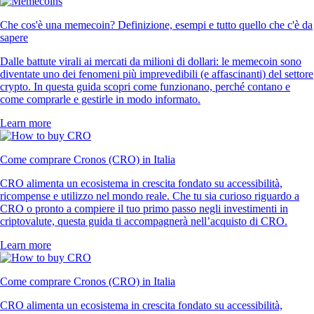
Che cos'è una memecoin? Definizione, esempi e tutto quello che c'è da
sapere
Dalle battute virali ai mercati da milioni di dollari: le memecoin sono
diventate uno dei fenomeni più imprevedibili (e affascinanti) del settore
crypto. In questa guida scopri come funzionano, perché contano e
come comprarle e gestirle in modo informato.
Learn more
Come comprare Cronos (CRO) in Italia
CRO alimenta un ecosistema in crescita fondato su accessibilità,
ricompense e utilizzo nel mondo reale. Che tu sia curioso riguardo a
CRO o pronto a compiere il tuo primo passo negli investimenti in
criptovalute, questa guida ti accompagnerà nell’acquisto di CRO.
Learn more
Come comprare Cronos (CRO) in Italia
CRO alimenta un ecosistema in crescita fondato su accessibilità,