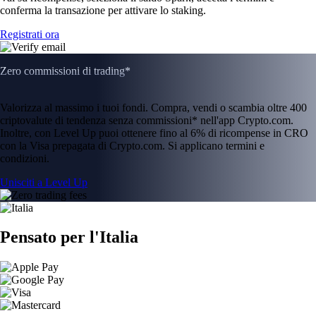
conferma la transazione per attivare lo staking.
Registrati ora
Zero commissioni di trading*
Valorizza al massimo i tuoi fondi. Compra, vendi o scambia oltre 400
criptovalute di tendenza senza commissioni* nell'app Crypto.com.
Inoltre, con Level Up puoi ottenere fino al 6% di ricompense in CRO
con la Visa prepagata di Crypto.com. Si applicano termini e
condizioni.
Unisciti a Level Up
Pensato per l'Italia