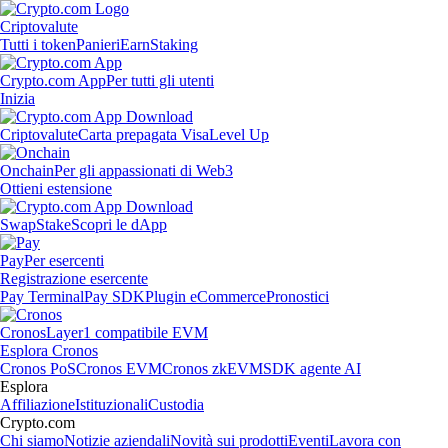
Criptovalute
Tutti i token
Panieri
Earn
Staking
Crypto.com App
Per tutti gli utenti
Inizia
Criptovalute
Carta prepagata Visa
Level Up
Onchain
Per gli appassionati di Web3
Ottieni estensione
Swap
Stake
Scopri le dApp
Pay
Per esercenti
Registrazione esercente
Pay Terminal
Pay SDK
Plugin eCommerce
Pronostici
Cronos
Layer1 compatibile EVM
Esplora Cronos
Cronos PoS
Cronos EVM
Cronos zkEVM
SDK agente AI
Esplora
Affiliazione
Istituzionali
Custodia
Crypto.com
Chi siamo
Notizie aziendali
Novità sui prodotti
Eventi
Lavora con