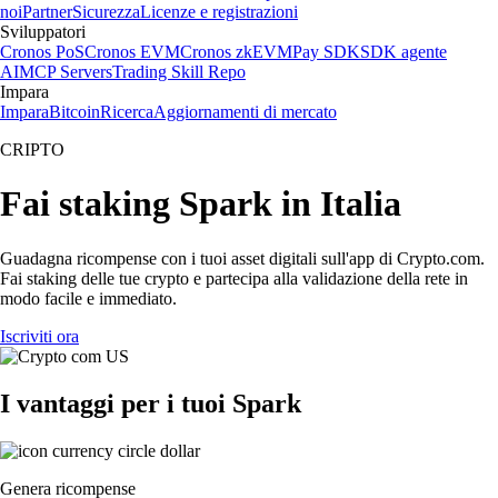
noi
Partner
Sicurezza
Licenze e registrazioni
Sviluppatori
Cronos PoS
Cronos EVM
Cronos zkEVM
Pay SDK
SDK agente
AI
MCP Servers
Trading Skill Repo
Impara
Impara
Bitcoin
Ricerca
Aggiornamenti di mercato
CRIPTO
Fai staking Spark in Italia
Guadagna ricompense con i tuoi asset digitali sull'app di Crypto.com.
Fai staking delle tue crypto e partecipa alla validazione della rete in
modo facile e immediato.
Iscriviti ora
I vantaggi per i tuoi Spark
Genera ricompense