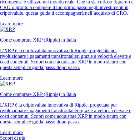
ricompense e utilizzo nel mondo reale. Che tu sia curioso riguardo a
CRO o pronto a compiere il tuo primo passo negli investimenti in
criptovalute, questa guida ti accompagnerà nell’acquisto di CRO.
Learn more
Come comprare XRP (Ripple) in Italia
L'XRP è la criptovaluta innovativa di Ripple, progettata per
rivoluzionare i pagamenti transfrontalieri grazie a velocità elevate e
costi contenuti. Scopri come acquistare XRP in modo sicuro con
questa semplice guida passo dopo passo.
Learn more
Come comprare XRP (Ripple) in Italia
L'XRP è la criptovaluta innovativa di Ripple, progettata per
rivoluzionare i pagamenti transfrontalieri grazie a velocità elevate e
costi contenuti. Scopri come acquistare XRP in modo sicuro con
questa semplice guida passo dopo passo.
Learn more
Scopri di più