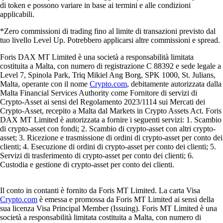
di token e possono variare in base ai termini e alle condizioni
applicabili.
*Zero commissioni di trading fino al limite di transazioni previsto dal
tuo livello Level Up. Potrebbero applicarsi altre commissioni e spread.
Foris DAX MT Limited è una società a responsabilità limitata
costituita a Malta, con numero di registrazione C 88392 e sede legale a
Level 7, Spinola Park, Triq Mikiel Ang Borg, SPK 1000, St. Julians,
Malta, operante con il nome
Crypto.com
, debitamente autorizzata dalla
Malta Financial Services Authority come Fornitore di servizi di
Crypto-Asset ai sensi del Regolamento 2023/1114 sui Mercati dei
Crypto-Asset, recepito a Malta dal Markets in Crypto Assets Act. Foris
DAX MT Limited è autorizzata a fornire i seguenti servizi: 1. Scambio
di crypto-asset con fondi; 2. Scambio di crypto-asset con altri crypto-
asset; 3. Ricezione e trasmissione di ordini di crypto-asset per conto dei
clienti; 4. Esecuzione di ordini di crypto-asset per conto dei clienti; 5.
Servizi di trasferimento di crypto-asset per conto dei clienti; 6.
Custodia e gestione di crypto-asset per conto dei clienti.
Il conto in contanti è fornito da Foris MT Limited. La carta Visa
Crypto.com
è emessa e promossa da Foris MT Limited ai sensi della
sua licenza Visa Principal Member (Issuing). Foris MT Limited è una
società a responsabilità limitata costituita a Malta, con numero di