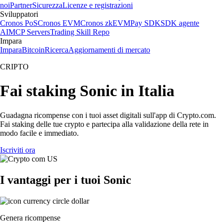
noi
Partner
Sicurezza
Licenze e registrazioni
Sviluppatori
Cronos PoS
Cronos EVM
Cronos zkEVM
Pay SDK
SDK agente
AI
MCP Servers
Trading Skill Repo
Impara
Impara
Bitcoin
Ricerca
Aggiornamenti di mercato
CRIPTO
Fai staking Sonic in Italia
Guadagna ricompense con i tuoi asset digitali sull'app di Crypto.com.
Fai staking delle tue crypto e partecipa alla validazione della rete in
modo facile e immediato.
Iscriviti ora
I vantaggi per i tuoi Sonic
Genera ricompense