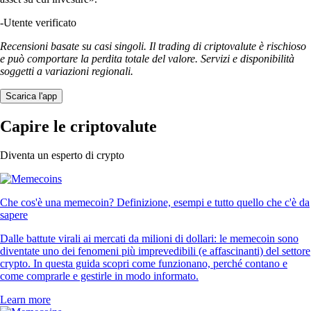
-
Utente verificato
Recensioni basate su casi singoli. Il trading di criptovalute è rischioso
e può comportare la perdita totale del valore. Servizi e disponibilità
soggetti a variazioni regionali.
Scarica l'app
Capire le criptovalute
Diventa un esperto di crypto
Che cos'è una memecoin? Definizione, esempi e tutto quello che c'è da
sapere
Dalle battute virali ai mercati da milioni di dollari: le memecoin sono
diventate uno dei fenomeni più imprevedibili (e affascinanti) del settore
crypto. In questa guida scopri come funzionano, perché contano e
come comprarle e gestirle in modo informato.
Learn more