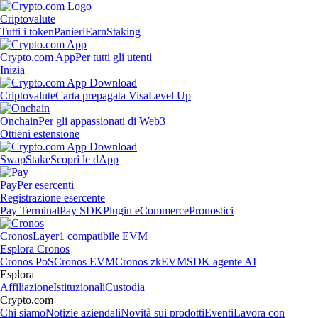
Criptovalute
Tutti i token
Panieri
Earn
Staking
Crypto.com App
Per tutti gli utenti
Inizia
Criptovalute
Carta prepagata Visa
Level Up
Onchain
Per gli appassionati di Web3
Ottieni estensione
Swap
Stake
Scopri le dApp
Pay
Per esercenti
Registrazione esercente
Pay Terminal
Pay SDK
Plugin eCommerce
Pronostici
Cronos
Layer1 compatibile EVM
Esplora Cronos
Cronos PoS
Cronos EVM
Cronos zkEVM
SDK agente AI
Esplora
Affiliazione
Istituzionali
Custodia
Crypto.com
Chi siamo
Notizie aziendali
Novità sui prodotti
Eventi
Lavora con