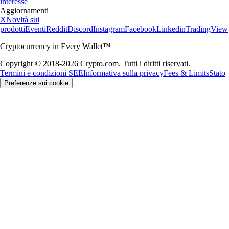
interesse
Aggiornamenti
X
Novità sui
prodotti
Eventi
Reddit
Discord
Instagram
Facebook
Linkedin
TradingView
Cryptocurrency in Every Wallet™
Copyright © 2018-2026 Crypto.com. Tutti i diritti riservati.
Termini e condizioni SEE
Informativa sulla privacy
Fees & Limits
Stato
Preferenze sui cookie