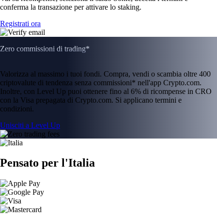
conferma la transazione per attivare lo staking.
Registrati ora
Zero commissioni di trading*
Valorizza al massimo i tuoi fondi. Compra, vendi o scambia oltre 400
criptovalute di tendenza senza commissioni* nell'app Crypto.com.
Inoltre, con Level Up puoi ottenere fino al 6% di ricompense in CRO
con la Visa prepagata di Crypto.com. Si applicano termini e
condizioni.
Unisciti a Level Up
Pensato per l'Italia