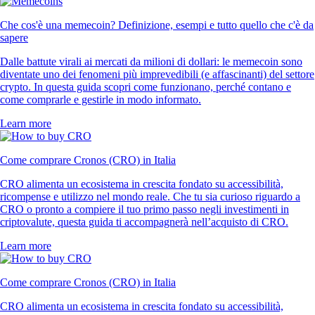
Che cos'è una memecoin? Definizione, esempi e tutto quello che c'è da
sapere
Dalle battute virali ai mercati da milioni di dollari: le memecoin sono
diventate uno dei fenomeni più imprevedibili (e affascinanti) del settore
crypto. In questa guida scopri come funzionano, perché contano e
come comprarle e gestirle in modo informato.
Learn more
Come comprare Cronos (CRO) in Italia
CRO alimenta un ecosistema in crescita fondato su accessibilità,
ricompense e utilizzo nel mondo reale. Che tu sia curioso riguardo a
CRO o pronto a compiere il tuo primo passo negli investimenti in
criptovalute, questa guida ti accompagnerà nell’acquisto di CRO.
Learn more
Come comprare Cronos (CRO) in Italia
CRO alimenta un ecosistema in crescita fondato su accessibilità,