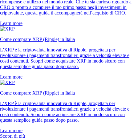
ricompense e utilizzo nel mondo reale. Che tu sia curioso riguardo a
CRO o pronto a compiere il tuo primo passo negli investimenti in
criptovalute, questa guida ti accompagnerà nell’acquisto di CRO.
Learn more
Come comprare XRP (Ripple) in Italia
L'XRP è la criptovaluta innovativa di Ripple, progettata per
rivoluzionare i pagamenti transfrontalieri grazie a velocità elevate e
costi contenuti. Scopri come acquistare XRP in modo sicuro con
questa semplice guida passo dopo passo.
Learn more
Come comprare XRP (Ripple) in Italia
L'XRP è la criptovaluta innovativa di Ripple, progettata per
rivoluzionare i pagamenti transfrontalieri grazie a velocità elevate e
costi contenuti. Scopri come acquistare XRP in modo sicuro con
questa semplice guida passo dopo passo.
Learn more
Scopri di più