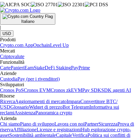
Italiano
|
USD
Prodotti
Crypto.com App
Onchain
Level Up
Mercati
Criptovalute
Funzionalità
Carte
Panieri
Earn
Stake
DeFi Staking
Pay
Prime
Aziende
Custodia
Pay (per i rivenditori)
Sviluppatori
Cronos PoS
Cronos EVM
Cronos zkEVM
Pay SDK
SDK agenti AI
Risorse
Ricerca
Aggiornamenti di mercato
Impara
Convertitore BTC/
USD
Glossario
Widget di prezzo
Bot Telegram
Informativa sui
reclami
Assistenza
Panoramica crypto
Azienda
Chi siamo
Piano di sviluppo
Lavora con noi
Partner
Sicurezza
Prova di
riserva
Affiliazione
Licenze e registrazioni
Hub esplorazione crypto-
asset
Sostenibilità ambientale
Capitale
Verifica
Politica sui conflitti di