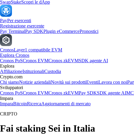
Swap
Stake
Scopri le dApp
Pay
Per esercenti
Registrazione esercente
Pay Terminal
Pay SDK
Plugin eCommerce
Pronostici
Cronos
Layer1 compatibile EVM
Esplora Cronos
Cronos PoS
Cronos EVM
Cronos zkEVM
SDK agente AI
Esplora
Affiliazione
Istituzionali
Custodia
Crypto.com
Chi siamo
Notizie aziendali
Novità sui prodotti
Eventi
Lavora con noi
Par
Sviluppatori
Cronos PoS
Cronos EVM
Cronos zkEVM
Pay SDK
SDK agente AI
MCP
Impara
Impara
Bitcoin
Ricerca
Aggiornamenti di mercato
CRIPTO
Fai staking Sei in Italia