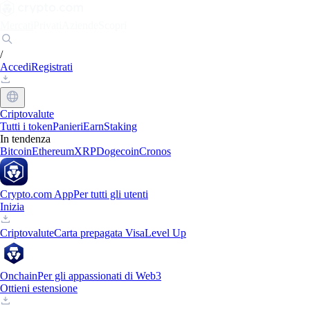
Mercati
Privati
Aziende
Scopri
/
Accedi
Registrati
Criptovalute
Tutti i token
Panieri
Earn
Staking
In tendenza
Bitcoin
Ethereum
XRP
Dogecoin
Cronos
Crypto.com App
Per tutti gli utenti
Inizia
Criptovalute
Carta prepagata Visa
Level Up
Onchain
Per gli appassionati di Web3
Ottieni estensione