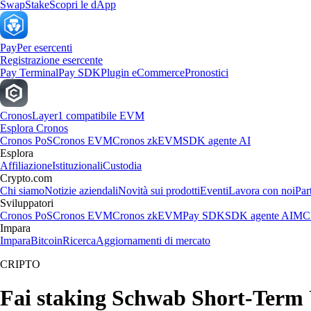
Swap
Stake
Scopri le dApp
Pay
Per esercenti
Registrazione esercente
Pay Terminal
Pay SDK
Plugin eCommerce
Pronostici
Cronos
Layer1 compatibile EVM
Esplora Cronos
Cronos PoS
Cronos EVM
Cronos zkEVM
SDK agente AI
Esplora
Affiliazione
Istituzionali
Custodia
Crypto.com
Chi siamo
Notizie aziendali
Novità sui prodotti
Eventi
Lavora con noi
Par
Sviluppatori
Cronos PoS
Cronos EVM
Cronos zkEVM
Pay SDK
SDK agente AI
MCP
Impara
Impara
Bitcoin
Ricerca
Aggiornamenti di mercato
CRIPTO
Fai staking Schwab Short-Term U