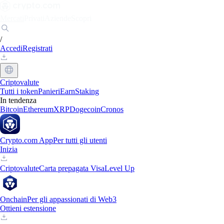
Mercati
Privati
Aziende
Scopri
/
Accedi
Registrati
Criptovalute
Tutti i token
Panieri
Earn
Staking
In tendenza
Bitcoin
Ethereum
XRP
Dogecoin
Cronos
Crypto.com App
Per tutti gli utenti
Inizia
Criptovalute
Carta prepagata Visa
Level Up
Onchain
Per gli appassionati di Web3
Ottieni estensione