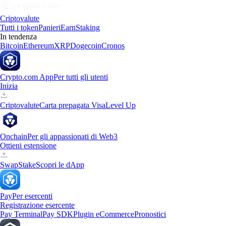
Criptovalute
Tutti i token
Panieri
Earn
Staking
In tendenza
Bitcoin
Ethereum
XRP
Dogecoin
Cronos
Crypto.com App
Per tutti gli utenti
Inizia
Criptovalute
Carta prepagata Visa
Level Up
Onchain
Per gli appassionati di Web3
Ottieni estensione
Swap
Stake
Scopri le dApp
Pay
Per esercenti
Registrazione esercente
Pay Terminal
Pay SDK
Plugin eCommerce
Pronostici