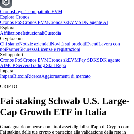
Cronos
Layer1 compatibile EVM
Esplora Cronos
Cronos PoS
Cronos EVM
Cronos zkEVM
SDK agente AI
Esplora
Affiliazione
Istituzionali
Custodia
Crypto.com
Chi siamo
Notizie aziendali
Novità sui prodotti
Eventi
Lavora con
noi
Partner
Sicurezza
Licenze e registrazioni
Sviluppatori
Cronos PoS
Cronos EVM
Cronos zkEVM
Pay SDK
SDK agente
AI
MCP Servers
Trading Skill Repo
Impara
Impara
Bitcoin
Ricerca
Aggiornamenti di mercato
CRIPTO
Fai staking Schwab U.S. Large-
Cap Growth ETF in Italia
Guadagna ricompense con i tuoi asset digitali sull'app di Crypto.com.
Fai staking delle tue crypto e partecipa alla validazione della rete in