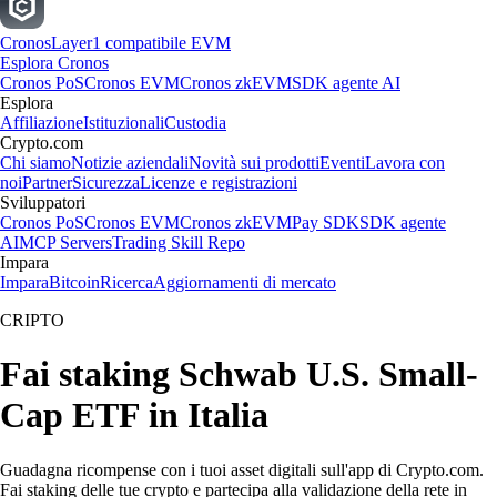
Cronos
Layer1 compatibile EVM
Esplora Cronos
Cronos PoS
Cronos EVM
Cronos zkEVM
SDK agente AI
Esplora
Affiliazione
Istituzionali
Custodia
Crypto.com
Chi siamo
Notizie aziendali
Novità sui prodotti
Eventi
Lavora con
noi
Partner
Sicurezza
Licenze e registrazioni
Sviluppatori
Cronos PoS
Cronos EVM
Cronos zkEVM
Pay SDK
SDK agente
AI
MCP Servers
Trading Skill Repo
Impara
Impara
Bitcoin
Ricerca
Aggiornamenti di mercato
CRIPTO
Fai staking Schwab U.S. Small-
Cap ETF in Italia
Guadagna ricompense con i tuoi asset digitali sull'app di Crypto.com.
Fai staking delle tue crypto e partecipa alla validazione della rete in