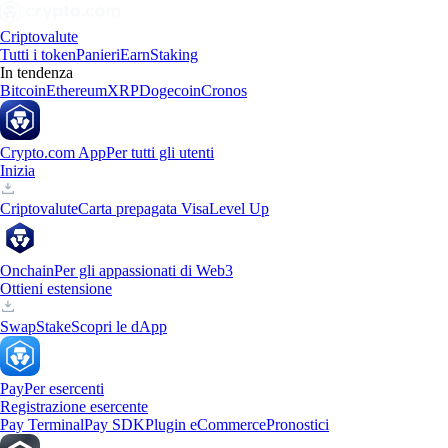
Criptovalute
Tutti i token
Panieri
Earn
Staking
In tendenza
Bitcoin
Ethereum
XRP
Dogecoin
Cronos
Crypto.com App
Per tutti gli utenti
Inizia
Criptovalute
Carta prepagata Visa
Level Up
Onchain
Per gli appassionati di Web3
Ottieni estensione
Swap
Stake
Scopri le dApp
Pay
Per esercenti
Registrazione esercente
Pay Terminal
Pay SDK
Plugin eCommerce
Pronostici