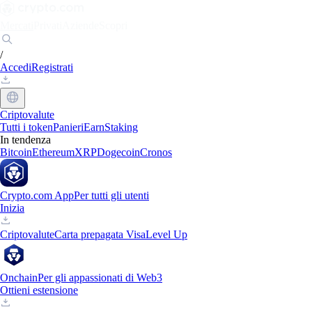
Mercati
Privati
Aziende
Scopri
/
Accedi
Registrati
Criptovalute
Tutti i token
Panieri
Earn
Staking
In tendenza
Bitcoin
Ethereum
XRP
Dogecoin
Cronos
Crypto.com App
Per tutti gli utenti
Inizia
Criptovalute
Carta prepagata Visa
Level Up
Onchain
Per gli appassionati di Web3
Ottieni estensione