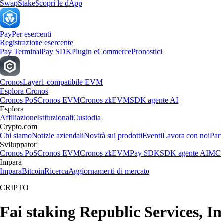
Swap
Stake
Scopri le dApp
Pay
Per esercenti
Registrazione esercente
Pay Terminal
Pay SDK
Plugin eCommerce
Pronostici
Cronos
Layer1 compatibile EVM
Esplora Cronos
Cronos PoS
Cronos EVM
Cronos zkEVM
SDK agente AI
Esplora
Affiliazione
Istituzionali
Custodia
Crypto.com
Chi siamo
Notizie aziendali
Novità sui prodotti
Eventi
Lavora con noi
Par
Sviluppatori
Cronos PoS
Cronos EVM
Cronos zkEVM
Pay SDK
SDK agente AI
MCP
Impara
Impara
Bitcoin
Ricerca
Aggiornamenti di mercato
CRIPTO
Fai staking Republic Services, Inc