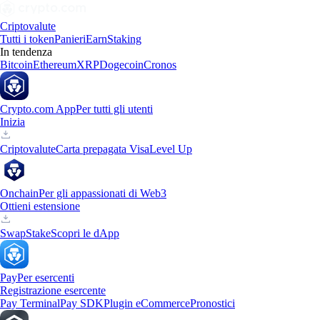
Criptovalute
Tutti i token
Panieri
Earn
Staking
In tendenza
Bitcoin
Ethereum
XRP
Dogecoin
Cronos
Crypto.com App
Per tutti gli utenti
Inizia
Criptovalute
Carta prepagata Visa
Level Up
Onchain
Per gli appassionati di Web3
Ottieni estensione
Swap
Stake
Scopri le dApp
Pay
Per esercenti
Registrazione esercente
Pay Terminal
Pay SDK
Plugin eCommerce
Pronostici