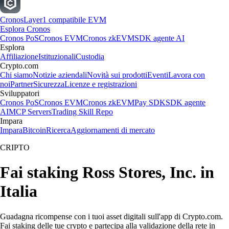
Cronos
Layer1 compatibile EVM
Esplora Cronos
Cronos PoS
Cronos EVM
Cronos zkEVM
SDK agente AI
Esplora
Affiliazione
Istituzionali
Custodia
Crypto.com
Chi siamo
Notizie aziendali
Novità sui prodotti
Eventi
Lavora con
noi
Partner
Sicurezza
Licenze e registrazioni
Sviluppatori
Cronos PoS
Cronos EVM
Cronos zkEVM
Pay SDK
SDK agente
AI
MCP Servers
Trading Skill Repo
Impara
Impara
Bitcoin
Ricerca
Aggiornamenti di mercato
CRIPTO
Fai staking Ross Stores, Inc. in
Italia
Guadagna ricompense con i tuoi asset digitali sull'app di Crypto.com.
Fai staking delle tue crypto e partecipa alla validazione della rete in