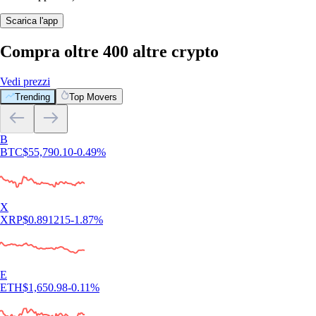
Scarica l'app
Compra oltre 400 altre crypto
Vedi prezzi
Trending
Top Movers
B
BTC
$
55,790.10
-0.49
%
X
XRP
$
0.891215
-1.87
%
E
ETH
$
1,650.98
-0.11
%