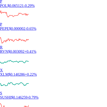
P
POL
$
0.065121
-0.29
%
P
PEPE
$
0.000002
-0.65
%
R
RVN
$
0.003092
+
0.41
%
X
XLM
$
0.140286
+
0.22
%
S
SUSHI
$
0.146259
-0.79
%