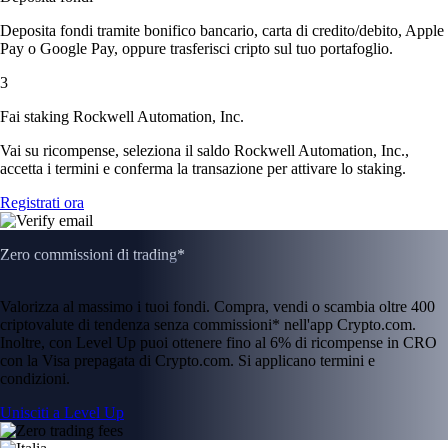
Deposita fondi tramite bonifico bancario, carta di credito/debito, Apple
Pay o Google Pay, oppure trasferisci cripto sul tuo portafoglio.
3
Fai staking Rockwell Automation, Inc.
Vai su ricompense, seleziona il saldo Rockwell Automation, Inc.,
accetta i termini e conferma la transazione per attivare lo staking.
Registrati ora
Zero commissioni di trading*
Valorizza al massimo i tuoi fondi. Compra, vendi o scambia oltre 400
criptovalute di tendenza senza commissioni* nell'app Crypto.com.
Inoltre, con Level Up puoi ottenere fino al 6% di ricompense in CRO
con la Visa prepagata di Crypto.com. Si applicano termini e
condizioni.
Unisciti a Level Up