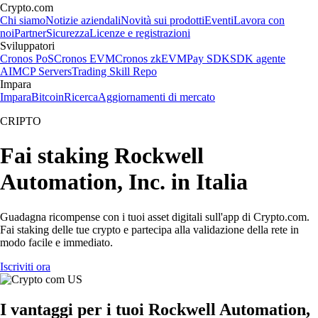
Crypto.com
Chi siamo
Notizie aziendali
Novità sui prodotti
Eventi
Lavora con
noi
Partner
Sicurezza
Licenze e registrazioni
Sviluppatori
Cronos PoS
Cronos EVM
Cronos zkEVM
Pay SDK
SDK agente
AI
MCP Servers
Trading Skill Repo
Impara
Impara
Bitcoin
Ricerca
Aggiornamenti di mercato
CRIPTO
Fai staking Rockwell
Automation, Inc. in Italia
Guadagna ricompense con i tuoi asset digitali sull'app di Crypto.com.
Fai staking delle tue crypto e partecipa alla validazione della rete in
modo facile e immediato.
Iscriviti ora
I vantaggi per i tuoi Rockwell Automation,