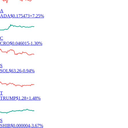
A
ADA
$
0.175473
+
7.25
%
C
CRO
$
0.046015
-1.30
%
S
SOL
$
63.26
-0.94
%
T
TRUMP
$
1.28
+
1.48
%
S
SHIB
$
0.000004
-3.67
%