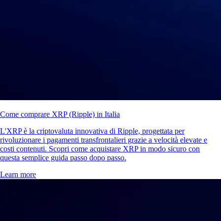
Come comprare XRP (Ripple) in Italia
L'XRP è la criptovaluta innovativa di Ripple, progettata per
rivoluzionare i pagamenti transfrontalieri grazie a velocità elevate e
costi contenuti. Scopri come acquistare XRP in modo sicuro con
questa semplice guida passo dopo passo.
Learn more