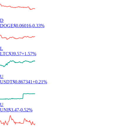
D
DOGE
$
0.06016
-0.33
%
L
LTC
$
39.57
+
1.57
%
U
USDT
$
0.867341
+
0.21
%
U
UNI
$
3.47
-0.52
%