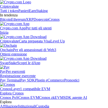
Criptovalute
Tutti i token
Panieri
Earn
Staking
In tendenza
Bitcoin
Ethereum
XRP
Dogecoin
Cronos
Crypto.com App
Per tutti gli utenti
Inizia
Criptovalute
Carta prepagata Visa
Level Up
Onchain
Per gli appassionati di Web3
Ottieni estensione
Swap
Stake
Scopri le dApp
Pay
Per esercenti
Registrazione esercente
Pay Terminal
Pay SDK
Plugin eCommerce
Pronostici
Cronos
Layer1 compatibile EVM
Esplora Cronos
Cronos PoS
Cronos EVM
Cronos zkEVM
SDK agente AI
Esplora
Affiliazione
Istituzionali
Custodia