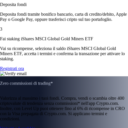
Deposita fondi
Deposita fondi tramite bonifico bancario, carta di credito/debito, Apple
Pay o Google Pay, oppure trasferisci cripto sul tuo portafoglio.
3
Fai staking iShares MSCI Global Gold Miners ETF
Vai su ricompense, seleziona il saldo iShares MSCI Global Gold
Miners ETF, accetta i termini e conferma la transazione per attivare lo
staking.
Registrati ora
Zero commissioni di trading*
Valorizza al massimo i tuoi fondi. Compra, vendi o scambia oltre 400
criptovalute di tendenza senza commissioni* nell'app Crypto.com.
Inoltre, con Level Up puoi ottenere fino al 6% di ricompense in CRO
con la Visa prepagata di Crypto.com. Si applicano termini e
condizioni.