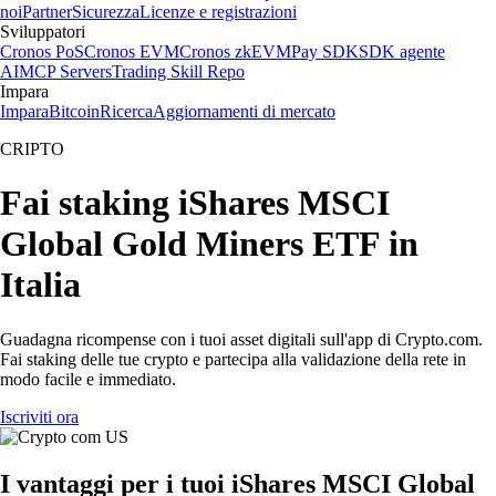
noi
Partner
Sicurezza
Licenze e registrazioni
Sviluppatori
Cronos PoS
Cronos EVM
Cronos zkEVM
Pay SDK
SDK agente
AI
MCP Servers
Trading Skill Repo
Impara
Impara
Bitcoin
Ricerca
Aggiornamenti di mercato
CRIPTO
Fai staking iShares MSCI
Global Gold Miners ETF in
Italia
Guadagna ricompense con i tuoi asset digitali sull'app di Crypto.com.
Fai staking delle tue crypto e partecipa alla validazione della rete in
modo facile e immediato.
Iscriviti ora
I vantaggi per i tuoi iShares MSCI Global