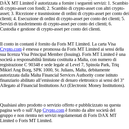
DAX MT Limited è autorizzata a fornire i seguenti servizi: 1. Scambio
di crypto-asset con fondi; 2. Scambio di crypto-asset con altri crypto-
asset; 3. Ricezione e trasmissione di ordini di crypto-asset per conto dei
clienti; 4. Esecuzione di ordini di crypto-asset per conto dei clienti; 5.
Servizi di trasferimento di crypto-asset per conto dei clienti; 6.
Custodia e gestione di crypto-asset per conto dei clienti.
Il conto in contanti è fornito da Foris MT Limited. La carta Visa
Crypto.com
è emessa e promossa da Foris MT Limited ai sensi della
sua licenza Visa Principal Member (Issuing). Foris MT Limited è una
società a responsabilità limitata costituita a Malta, con numero di
registrazione C 90348 e sede legale al Level 7, Spinola Park, Triq
Mikiel Ang Borg, SPK 1000, St. Julians, Malta, debitamente
autorizzata dalla Malta Financial Services Authority come istituto
finanziario abilitato all’emissione di denaro elettronico ai sensi del 3°
Allegato al Financial Institutions Act (Electronic Money Institutions).
Qualsiasi altro prodotto o servizio offerto e pubblicizzato su questa
pagina web o sull’App
Crypto.com
è fornito da altre società del
gruppo e non rientra nei servizi regolamentati di Foris DAX MT
Limited o Foris MT Limited.