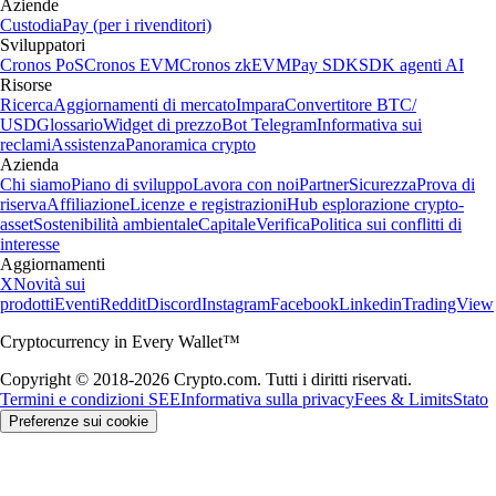
Aziende
Custodia
Pay (per i rivenditori)
Sviluppatori
Cronos PoS
Cronos EVM
Cronos zkEVM
Pay SDK
SDK agenti AI
Risorse
Ricerca
Aggiornamenti di mercato
Impara
Convertitore BTC/
USD
Glossario
Widget di prezzo
Bot Telegram
Informativa sui
reclami
Assistenza
Panoramica crypto
Azienda
Chi siamo
Piano di sviluppo
Lavora con noi
Partner
Sicurezza
Prova di
riserva
Affiliazione
Licenze e registrazioni
Hub esplorazione crypto-
asset
Sostenibilità ambientale
Capitale
Verifica
Politica sui conflitti di
interesse
Aggiornamenti
X
Novità sui
prodotti
Eventi
Reddit
Discord
Instagram
Facebook
Linkedin
TradingView
Cryptocurrency in Every Wallet™
Copyright © 2018-2026 Crypto.com. Tutti i diritti riservati.
Termini e condizioni SEE
Informativa sulla privacy
Fees & Limits
Stato
Preferenze sui cookie