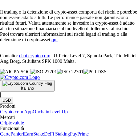
Il trading o la detenzione di crypto-asset comporta dei rischi e potrebbe
non essere adatto a tutti. Le performance passate non garantiscono
risultati futuri. Valuta attentamente se investire in crypto-asset è adatto
alla tua situazione finanziaria e al tuo livello di tolleranza al rischio.
Puoi trovare ulteriori informazioni sui rischi legati al trading o alla
detenzione di crypto-asset
qui
.
Contatto:
chat.crypto.com
| Ufficio: Level 7, Spinola Park, Triq Mikiel
Ang Borg, St Julians SPK 1000 Malta.
Italiano
|
USD
Prodotti
Crypto.com App
Onchain
Level Up
Mercati
Criptovalute
Funzionalità
Carte
Panieri
Earn
Stake
DeFi Staking
Pay
Prime