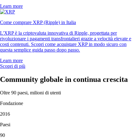
Learn more
Come comprare XRP (Ripple) in Italia
L'XRP è la criptovaluta innovativa di Ripple, progettata per
rivoluzionare i pagamenti transfrontalieri grazie a velocità elevate e
costi contenuti. Scopri come acquistare XRP in modo sicuro con
questa semplice guida passo dopo passo.
Learn more
Scopri di più
Community globale in continua crescita
Oltre 90 paesi, milioni di utenti
Fondazione
2016
Paesi
90