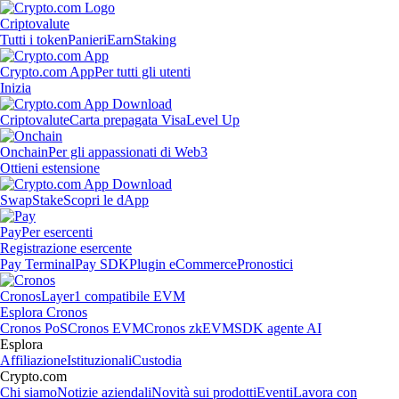
Criptovalute
Tutti i token
Panieri
Earn
Staking
Crypto.com App
Per tutti gli utenti
Inizia
Criptovalute
Carta prepagata Visa
Level Up
Onchain
Per gli appassionati di Web3
Ottieni estensione
Swap
Stake
Scopri le dApp
Pay
Per esercenti
Registrazione esercente
Pay Terminal
Pay SDK
Plugin eCommerce
Pronostici
Cronos
Layer1 compatibile EVM
Esplora Cronos
Cronos PoS
Cronos EVM
Cronos zkEVM
SDK agente AI
Esplora
Affiliazione
Istituzionali
Custodia
Crypto.com
Chi siamo
Notizie aziendali
Novità sui prodotti
Eventi
Lavora con