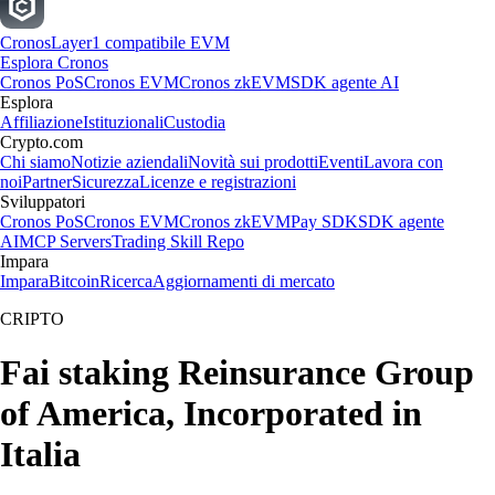
Cronos
Layer1 compatibile EVM
Esplora Cronos
Cronos PoS
Cronos EVM
Cronos zkEVM
SDK agente AI
Esplora
Affiliazione
Istituzionali
Custodia
Crypto.com
Chi siamo
Notizie aziendali
Novità sui prodotti
Eventi
Lavora con
noi
Partner
Sicurezza
Licenze e registrazioni
Sviluppatori
Cronos PoS
Cronos EVM
Cronos zkEVM
Pay SDK
SDK agente
AI
MCP Servers
Trading Skill Repo
Impara
Impara
Bitcoin
Ricerca
Aggiornamenti di mercato
CRIPTO
Fai staking Reinsurance Group
of America, Incorporated in
Italia