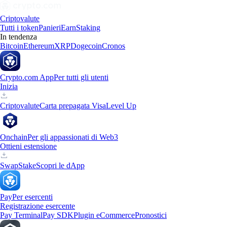
Criptovalute
Tutti i token
Panieri
Earn
Staking
In tendenza
Bitcoin
Ethereum
XRP
Dogecoin
Cronos
Crypto.com App
Per tutti gli utenti
Inizia
Criptovalute
Carta prepagata Visa
Level Up
Onchain
Per gli appassionati di Web3
Ottieni estensione
Swap
Stake
Scopri le dApp
Pay
Per esercenti
Registrazione esercente
Pay Terminal
Pay SDK
Plugin eCommerce
Pronostici