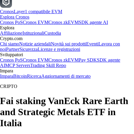
Cronos
Layer1 compatibile EVM
Esplora Cronos
Cronos PoS
Cronos EVM
Cronos zkEVM
SDK agente AI
Esplora
Affiliazione
Istituzionali
Custodia
Crypto.com
Chi siamo
Notizie aziendali
Novità sui prodotti
Eventi
Lavora con
noi
Partner
Sicurezza
Licenze e registrazioni
Sviluppatori
Cronos PoS
Cronos EVM
Cronos zkEVM
Pay SDK
SDK agente
AI
MCP Servers
Trading Skill Repo
Impara
Impara
Bitcoin
Ricerca
Aggiornamenti di mercato
CRIPTO
Fai staking VanEck Rare Earth
and Strategic Metals ETF in
Italia