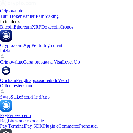
Criptovalute
Tutti i token
Panieri
Earn
Staking
In tendenza
Bitcoin
Ethereum
XRP
Dogecoin
Cronos
Crypto.com App
Per tutti gli utenti
Inizia
Criptovalute
Carta prepagata Visa
Level Up
Onchain
Per gli appassionati di Web3
Ottieni estensione
Swap
Stake
Scopri le dApp
Pay
Per esercenti
Registrazione esercente
Pay Terminal
Pay SDK
Plugin eCommerce
Pronostici