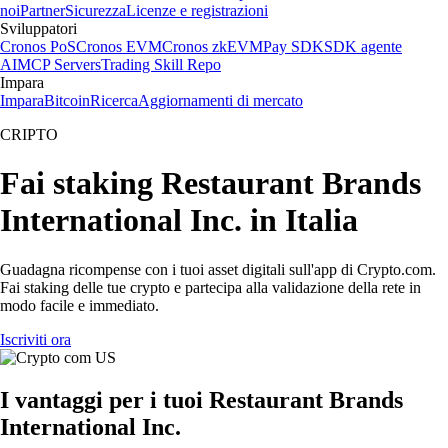
noi
Partner
Sicurezza
Licenze e registrazioni
Sviluppatori
Cronos PoS
Cronos EVM
Cronos zkEVM
Pay SDK
SDK agente
AI
MCP Servers
Trading Skill Repo
Impara
Impara
Bitcoin
Ricerca
Aggiornamenti di mercato
CRIPTO
Fai staking Restaurant Brands
International Inc. in Italia
Guadagna ricompense con i tuoi asset digitali sull'app di Crypto.com.
Fai staking delle tue crypto e partecipa alla validazione della rete in
modo facile e immediato.
Iscriviti ora
I vantaggi per i tuoi Restaurant Brands
International Inc.