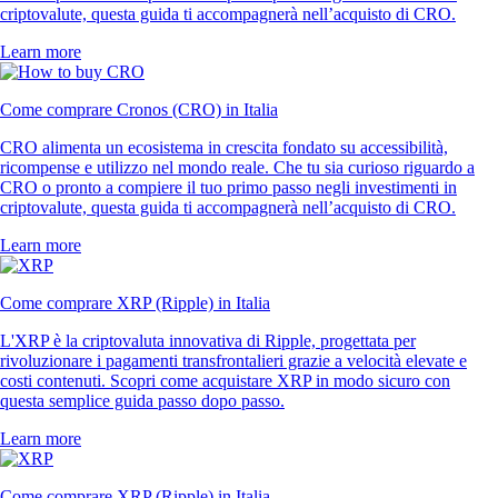
criptovalute, questa guida ti accompagnerà nell’acquisto di CRO.
Learn more
Come comprare Cronos (CRO) in Italia
CRO alimenta un ecosistema in crescita fondato su accessibilità,
ricompense e utilizzo nel mondo reale. Che tu sia curioso riguardo a
CRO o pronto a compiere il tuo primo passo negli investimenti in
criptovalute, questa guida ti accompagnerà nell’acquisto di CRO.
Learn more
Come comprare XRP (Ripple) in Italia
L'XRP è la criptovaluta innovativa di Ripple, progettata per
rivoluzionare i pagamenti transfrontalieri grazie a velocità elevate e
costi contenuti. Scopri come acquistare XRP in modo sicuro con
questa semplice guida passo dopo passo.
Learn more
Come comprare XRP (Ripple) in Italia