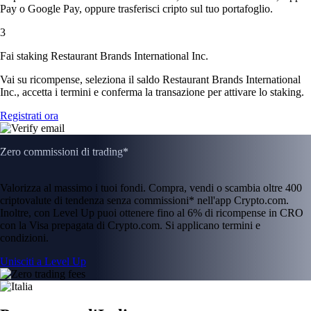
Pay o Google Pay, oppure trasferisci cripto sul tuo portafoglio.
3
Fai staking Restaurant Brands International Inc.
Vai su ricompense, seleziona il saldo Restaurant Brands International
Inc., accetta i termini e conferma la transazione per attivare lo staking.
Registrati ora
Zero commissioni di trading*
Valorizza al massimo i tuoi fondi. Compra, vendi o scambia oltre 400
criptovalute di tendenza senza commissioni* nell'app Crypto.com.
Inoltre, con Level Up puoi ottenere fino al 6% di ricompense in CRO
con la Visa prepagata di Crypto.com. Si applicano termini e
condizioni.
Unisciti a Level Up