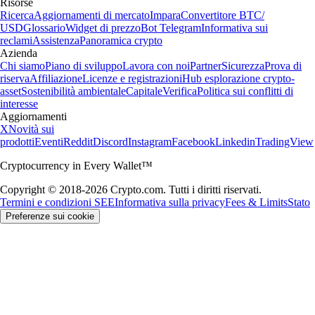
Risorse
Ricerca
Aggiornamenti di mercato
Impara
Convertitore BTC/
USD
Glossario
Widget di prezzo
Bot Telegram
Informativa sui
reclami
Assistenza
Panoramica crypto
Azienda
Chi siamo
Piano di sviluppo
Lavora con noi
Partner
Sicurezza
Prova di
riserva
Affiliazione
Licenze e registrazioni
Hub esplorazione crypto-
asset
Sostenibilità ambientale
Capitale
Verifica
Politica sui conflitti di
interesse
Aggiornamenti
X
Novità sui
prodotti
Eventi
Reddit
Discord
Instagram
Facebook
Linkedin
TradingView
Cryptocurrency in Every Wallet™
Copyright © 2018-2026 Crypto.com. Tutti i diritti riservati.
Termini e condizioni SEE
Informativa sulla privacy
Fees & Limits
Stato
Preferenze sui cookie