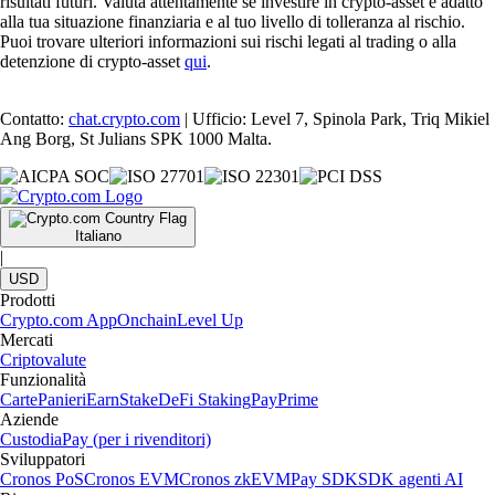
risultati futuri. Valuta attentamente se investire in crypto-asset è adatto
alla tua situazione finanziaria e al tuo livello di tolleranza al rischio.
Puoi trovare ulteriori informazioni sui rischi legati al trading o alla
detenzione di crypto-asset
qui
.
Contatto:
chat.crypto.com
| Ufficio: Level 7, Spinola Park, Triq Mikiel
Ang Borg, St Julians SPK 1000 Malta.
Italiano
|
USD
Prodotti
Crypto.com App
Onchain
Level Up
Mercati
Criptovalute
Funzionalità
Carte
Panieri
Earn
Stake
DeFi Staking
Pay
Prime
Aziende
Custodia
Pay (per i rivenditori)
Sviluppatori
Cronos PoS
Cronos EVM
Cronos zkEVM
Pay SDK
SDK agenti AI