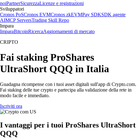
noi
Partner
Sicurezza
Licenze e registrazioni
Sviluppatori
Cronos PoS
Cronos EVM
Cronos zkEVM
Pay SDK
SDK agente
AI
MCP Servers
Trading Skill Repo
Impara
Impara
Bitcoin
Ricerca
Aggiornamenti di mercato
CRIPTO
Fai staking ProShares
UltraShort QQQ in Italia
Guadagna ricompense con i tuoi asset digitali sull'app di Crypto.com.
Fai staking delle tue crypto e partecipa alla validazione della rete in
modo facile e immediato.
Iscriviti ora
I vantaggi per i tuoi ProShares UltraShort
QQQ