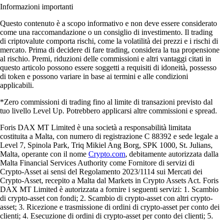
Informazioni importanti
Questo contenuto è a scopo informativo e non deve essere considerato
come una raccomandazione o un consiglio di investimento. Il trading
di criptovalute comporta rischi, come la volatilità dei prezzi e i rischi di
mercato. Prima di decidere di fare trading, considera la tua propensione
al rischio. Premi, riduzioni delle commissioni e altri vantaggi citati in
questo articolo possono essere soggetti a requisiti di idoneità, possesso
di token e possono variare in base ai termini e alle condizioni
applicabili.
*Zero commissioni di trading fino al limite di transazioni previsto dal
tuo livello Level Up. Potrebbero applicarsi altre commissioni e spread.
Foris DAX MT Limited è una società a responsabilità limitata
costituita a Malta, con numero di registrazione C 88392 e sede legale a
Level 7, Spinola Park, Triq Mikiel Ang Borg, SPK 1000, St. Julians,
Malta, operante con il nome
Crypto.com
, debitamente autorizzata dalla
Malta Financial Services Authority come Fornitore di servizi di
Crypto-Asset ai sensi del Regolamento 2023/1114 sui Mercati dei
Crypto-Asset, recepito a Malta dal Markets in Crypto Assets Act. Foris
DAX MT Limited è autorizzata a fornire i seguenti servizi: 1. Scambio
di crypto-asset con fondi; 2. Scambio di crypto-asset con altri crypto-
asset; 3. Ricezione e trasmissione di ordini di crypto-asset per conto dei
clienti; 4. Esecuzione di ordini di crypto-asset per conto dei clienti; 5.