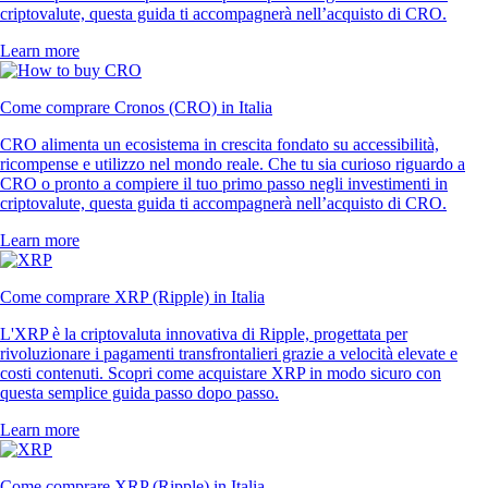
criptovalute, questa guida ti accompagnerà nell’acquisto di CRO.
Learn more
Come comprare Cronos (CRO) in Italia
CRO alimenta un ecosistema in crescita fondato su accessibilità,
ricompense e utilizzo nel mondo reale. Che tu sia curioso riguardo a
CRO o pronto a compiere il tuo primo passo negli investimenti in
criptovalute, questa guida ti accompagnerà nell’acquisto di CRO.
Learn more
Come comprare XRP (Ripple) in Italia
L'XRP è la criptovaluta innovativa di Ripple, progettata per
rivoluzionare i pagamenti transfrontalieri grazie a velocità elevate e
costi contenuti. Scopri come acquistare XRP in modo sicuro con
questa semplice guida passo dopo passo.
Learn more
Come comprare XRP (Ripple) in Italia