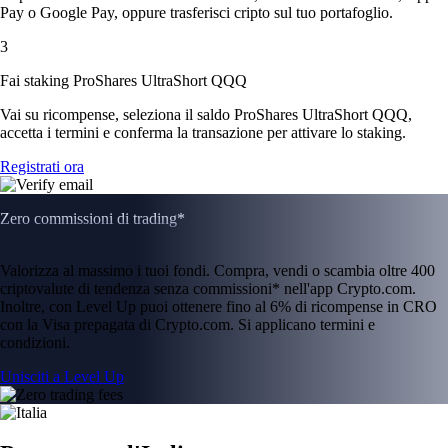
Pay o Google Pay, oppure trasferisci cripto sul tuo portafoglio.
3
Fai staking ProShares UltraShort QQQ
Vai su ricompense, seleziona il saldo ProShares UltraShort QQQ,
accetta i termini e conferma la transazione per attivare lo staking.
Registrati ora
Zero commissioni di trading*
Valorizza al massimo i tuoi fondi. Compra, vendi o scambia oltre 400
criptovalute di tendenza senza commissioni* nell'app Crypto.com.
Inoltre, con Level Up puoi ottenere fino al 6% di ricompense in CRO
con la Visa prepagata di Crypto.com. Si applicano termini e
condizioni.
Unisciti a Level Up