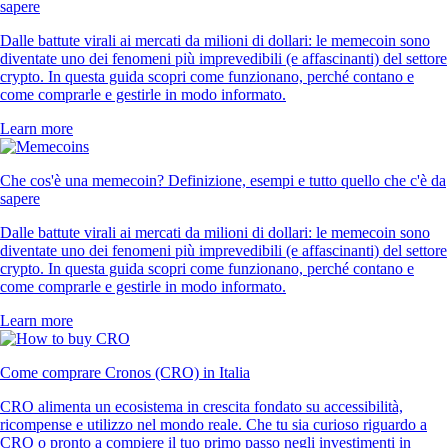
sapere
Dalle battute virali ai mercati da milioni di dollari: le memecoin sono
diventate uno dei fenomeni più imprevedibili (e affascinanti) del settore
crypto. In questa guida scopri come funzionano, perché contano e
come comprarle e gestirle in modo informato.
Learn more
Che cos'è una memecoin? Definizione, esempi e tutto quello che c'è da
sapere
Dalle battute virali ai mercati da milioni di dollari: le memecoin sono
diventate uno dei fenomeni più imprevedibili (e affascinanti) del settore
crypto. In questa guida scopri come funzionano, perché contano e
come comprarle e gestirle in modo informato.
Learn more
Come comprare Cronos (CRO) in Italia
CRO alimenta un ecosistema in crescita fondato su accessibilità,
ricompense e utilizzo nel mondo reale. Che tu sia curioso riguardo a
CRO o pronto a compiere il tuo primo passo negli investimenti in