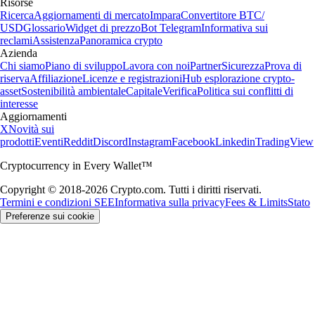
Risorse
Ricerca
Aggiornamenti di mercato
Impara
Convertitore BTC/
USD
Glossario
Widget di prezzo
Bot Telegram
Informativa sui
reclami
Assistenza
Panoramica crypto
Azienda
Chi siamo
Piano di sviluppo
Lavora con noi
Partner
Sicurezza
Prova di
riserva
Affiliazione
Licenze e registrazioni
Hub esplorazione crypto-
asset
Sostenibilità ambientale
Capitale
Verifica
Politica sui conflitti di
interesse
Aggiornamenti
X
Novità sui
prodotti
Eventi
Reddit
Discord
Instagram
Facebook
Linkedin
TradingView
Cryptocurrency in Every Wallet™
Copyright © 2018-2026 Crypto.com. Tutti i diritti riservati.
Termini e condizioni SEE
Informativa sulla privacy
Fees & Limits
Stato
Preferenze sui cookie