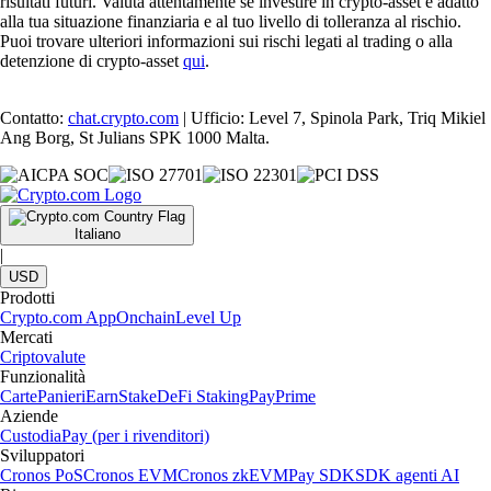
risultati futuri. Valuta attentamente se investire in crypto-asset è adatto
alla tua situazione finanziaria e al tuo livello di tolleranza al rischio.
Puoi trovare ulteriori informazioni sui rischi legati al trading o alla
detenzione di crypto-asset
qui
.
Contatto:
chat.crypto.com
| Ufficio: Level 7, Spinola Park, Triq Mikiel
Ang Borg, St Julians SPK 1000 Malta.
Italiano
|
USD
Prodotti
Crypto.com App
Onchain
Level Up
Mercati
Criptovalute
Funzionalità
Carte
Panieri
Earn
Stake
DeFi Staking
Pay
Prime
Aziende
Custodia
Pay (per i rivenditori)
Sviluppatori
Cronos PoS
Cronos EVM
Cronos zkEVM
Pay SDK
SDK agenti AI