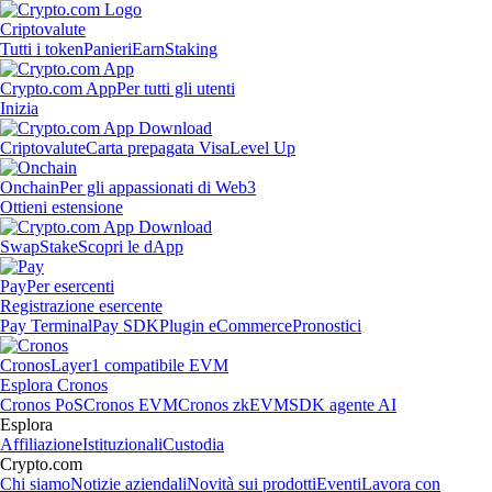
Criptovalute
Tutti i token
Panieri
Earn
Staking
Crypto.com App
Per tutti gli utenti
Inizia
Criptovalute
Carta prepagata Visa
Level Up
Onchain
Per gli appassionati di Web3
Ottieni estensione
Swap
Stake
Scopri le dApp
Pay
Per esercenti
Registrazione esercente
Pay Terminal
Pay SDK
Plugin eCommerce
Pronostici
Cronos
Layer1 compatibile EVM
Esplora Cronos
Cronos PoS
Cronos EVM
Cronos zkEVM
SDK agente AI
Esplora
Affiliazione
Istituzionali
Custodia
Crypto.com
Chi siamo
Notizie aziendali
Novità sui prodotti
Eventi
Lavora con