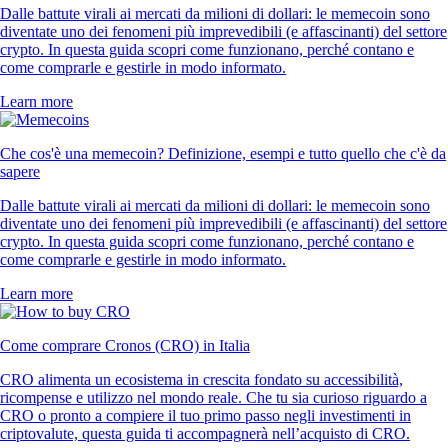
Dalle battute virali ai mercati da milioni di dollari: le memecoin sono
diventate uno dei fenomeni più imprevedibili (e affascinanti) del settore
crypto. In questa guida scopri come funzionano, perché contano e
come comprarle e gestirle in modo informato.
Learn more
Che cos'è una memecoin? Definizione, esempi e tutto quello che c'è da
sapere
Dalle battute virali ai mercati da milioni di dollari: le memecoin sono
diventate uno dei fenomeni più imprevedibili (e affascinanti) del settore
crypto. In questa guida scopri come funzionano, perché contano e
come comprarle e gestirle in modo informato.
Learn more
Come comprare Cronos (CRO) in Italia
CRO alimenta un ecosistema in crescita fondato su accessibilità,
ricompense e utilizzo nel mondo reale. Che tu sia curioso riguardo a
CRO o pronto a compiere il tuo primo passo negli investimenti in
criptovalute, questa guida ti accompagnerà nell’acquisto di CRO.