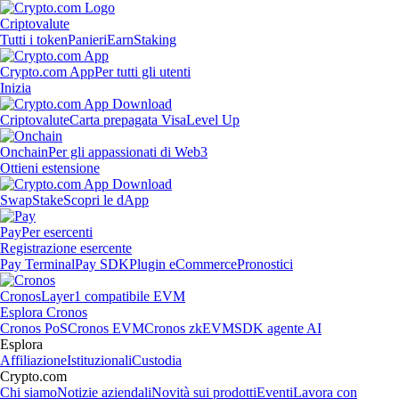
Criptovalute
Tutti i token
Panieri
Earn
Staking
Crypto.com App
Per tutti gli utenti
Inizia
Criptovalute
Carta prepagata Visa
Level Up
Onchain
Per gli appassionati di Web3
Ottieni estensione
Swap
Stake
Scopri le dApp
Pay
Per esercenti
Registrazione esercente
Pay Terminal
Pay SDK
Plugin eCommerce
Pronostici
Cronos
Layer1 compatibile EVM
Esplora Cronos
Cronos PoS
Cronos EVM
Cronos zkEVM
SDK agente AI
Esplora
Affiliazione
Istituzionali
Custodia
Crypto.com
Chi siamo
Notizie aziendali
Novità sui prodotti
Eventi
Lavora con