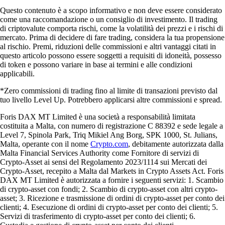
Questo contenuto è a scopo informativo e non deve essere considerato
come una raccomandazione o un consiglio di investimento. Il trading
di criptovalute comporta rischi, come la volatilità dei prezzi e i rischi di
mercato. Prima di decidere di fare trading, considera la tua propensione
al rischio. Premi, riduzioni delle commissioni e altri vantaggi citati in
questo articolo possono essere soggetti a requisiti di idoneità, possesso
di token e possono variare in base ai termini e alle condizioni
applicabili.
*Zero commissioni di trading fino al limite di transazioni previsto dal
tuo livello Level Up. Potrebbero applicarsi altre commissioni e spread.
Foris DAX MT Limited è una società a responsabilità limitata
costituita a Malta, con numero di registrazione C 88392 e sede legale a
Level 7, Spinola Park, Triq Mikiel Ang Borg, SPK 1000, St. Julians,
Malta, operante con il nome
Crypto.com
, debitamente autorizzata dalla
Malta Financial Services Authority come Fornitore di servizi di
Crypto-Asset ai sensi del Regolamento 2023/1114 sui Mercati dei
Crypto-Asset, recepito a Malta dal Markets in Crypto Assets Act. Foris
DAX MT Limited è autorizzata a fornire i seguenti servizi: 1. Scambio
di crypto-asset con fondi; 2. Scambio di crypto-asset con altri crypto-
asset; 3. Ricezione e trasmissione di ordini di crypto-asset per conto dei
clienti; 4. Esecuzione di ordini di crypto-asset per conto dei clienti; 5.
Servizi di trasferimento di crypto-asset per conto dei clienti; 6.