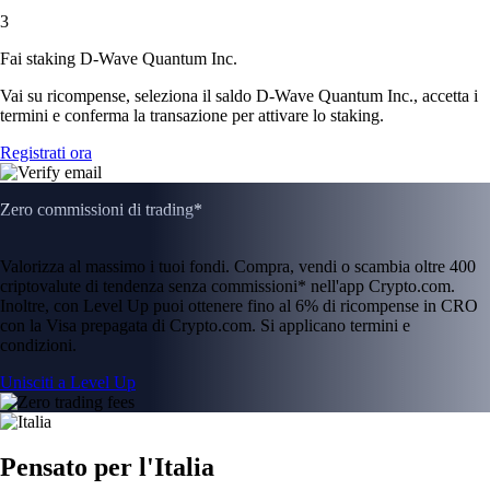
3
Fai staking D-Wave Quantum Inc.
Vai su ricompense, seleziona il saldo D-Wave Quantum Inc., accetta i
termini e conferma la transazione per attivare lo staking.
Registrati ora
Zero commissioni di trading*
Valorizza al massimo i tuoi fondi. Compra, vendi o scambia oltre 400
criptovalute di tendenza senza commissioni* nell'app Crypto.com.
Inoltre, con Level Up puoi ottenere fino al 6% di ricompense in CRO
con la Visa prepagata di Crypto.com. Si applicano termini e
condizioni.
Unisciti a Level Up
Pensato per l'Italia