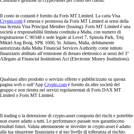
Custodia e gestione di crypto-asset per conto dei clienti.
Il conto in contanti è fornito da Foris MT Limited. La carta Visa
Crypto.com
è emessa e promossa da Foris MT Limited ai sensi della
sua licenza Visa Principal Member (Issuing). Foris MT Limited è una
società a responsabilità limitata costituita a Malta, con numero di
registrazione C 90348 e sede legale al Level 7, Spinola Park, Triq
Mikiel Ang Borg, SPK 1000, St. Julians, Malta, debitamente
autorizzata dalla Malta Financial Services Authority come istituto
finanziario abilitato all’emissione di denaro elettronico ai sensi del 3°
Allegato al Financial Institutions Act (Electronic Money Institutions).
Qualsiasi altro prodotto o servizio offerto e pubblicizzato su questa
pagina web o sull’App
Crypto.com
è fornito da altre società del
gruppo e non rientra nei servizi regolamentati di Foris DAX MT
Limited o Foris MT Limited.
Il trading o la detenzione di crypto-asset comporta dei rischi e potrebbe
non essere adatto a tutti. Le performance passate non garantiscono
risultati futuri. Valuta attentamente se investire in crypto-asset è adatto
alla tua situazione finanziaria e al tuo livello di tolleranza al rischio.