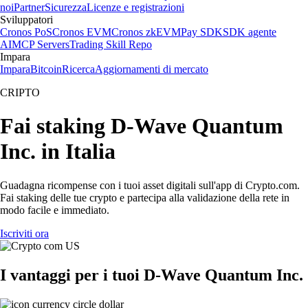
noi
Partner
Sicurezza
Licenze e registrazioni
Sviluppatori
Cronos PoS
Cronos EVM
Cronos zkEVM
Pay SDK
SDK agente
AI
MCP Servers
Trading Skill Repo
Impara
Impara
Bitcoin
Ricerca
Aggiornamenti di mercato
CRIPTO
Fai staking D-Wave Quantum
Inc. in Italia
Guadagna ricompense con i tuoi asset digitali sull'app di Crypto.com.
Fai staking delle tue crypto e partecipa alla validazione della rete in
modo facile e immediato.
Iscriviti ora
I vantaggi per i tuoi D-Wave Quantum Inc.