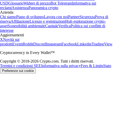
USD
Glossario
Widget di prezzo
Bot Telegram
Informativa sui
reclami
Assistenza
Panoramica crypto
Azienda
Chi siamo
Piano di sviluppo
Lavora con noi
Partner
Sicurezza
Prova di
riserva
Affiliazione
Licenze e registrazioni
Hub esplorazione crypto-
asset
Sostenibilità ambientale
Capitale
Verifica
Politica sui conflitti di
interesse
Aggiornamenti
X
Novità sui
prodotti
Eventi
Reddit
Discord
Instagram
Facebook
Linkedin
TradingView
Cryptocurrency in Every Wallet™
Copyright © 2018-2026 Crypto.com. Tutti i diritti riservati.
Termini e condizioni SEE
Informativa sulla privacy
Fees & Limits
Stato
Preferenze sui cookie