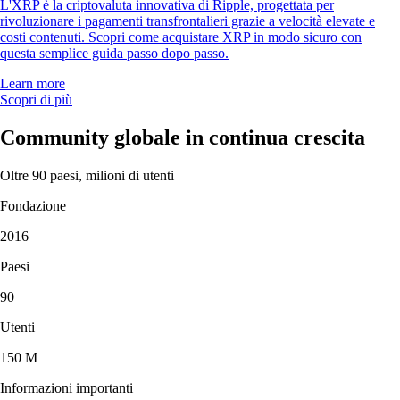
L'XRP è la criptovaluta innovativa di Ripple, progettata per
rivoluzionare i pagamenti transfrontalieri grazie a velocità elevate e
costi contenuti. Scopri come acquistare XRP in modo sicuro con
questa semplice guida passo dopo passo.
Learn more
Scopri di più
Community globale in continua crescita
Oltre 90 paesi, milioni di utenti
Fondazione
2016
Paesi
90
Utenti
150 M
Informazioni importanti