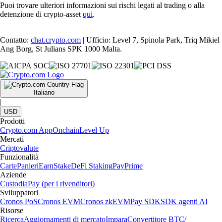
Puoi trovare ulteriori informazioni sui rischi legati al trading o alla
detenzione di crypto-asset
qui
.
Contatto:
chat.crypto.com
| Ufficio: Level 7, Spinola Park, Triq Mikiel
Ang Borg, St Julians SPK 1000 Malta.
Italiano
|
USD
Prodotti
Crypto.com App
Onchain
Level Up
Mercati
Criptovalute
Funzionalità
Carte
Panieri
Earn
Stake
DeFi Staking
Pay
Prime
Aziende
Custodia
Pay (per i rivenditori)
Sviluppatori
Cronos PoS
Cronos EVM
Cronos zkEVM
Pay SDK
SDK agenti AI
Risorse
Ricerca
Aggiornamenti di mercato
Impara
Convertitore BTC/