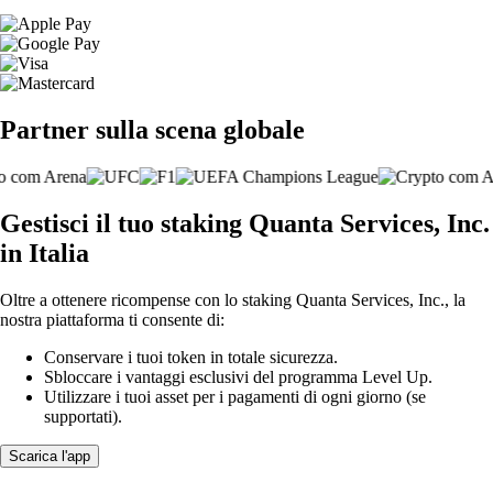
Partner sulla scena globale
Gestisci il tuo staking Quanta Services, Inc.
in Italia
Oltre a ottenere ricompense con lo staking Quanta Services, Inc., la
nostra piattaforma ti consente di:
Conservare i tuoi token in totale sicurezza.
Sbloccare i vantaggi esclusivi del programma Level Up.
Utilizzare i tuoi asset per i pagamenti di ogni giorno (se
supportati).
Scarica l'app