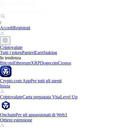
Mercati
Privati
Aziende
Scopri
/
Accedi
Registrati
Criptovalute
Tutti i token
Panieri
Earn
Staking
In tendenza
Bitcoin
Ethereum
XRP
Dogecoin
Cronos
Crypto.com App
Per tutti gli utenti
Inizia
Criptovalute
Carta prepagata Visa
Level Up
Onchain
Per gli appassionati di Web3
Ottieni estensione