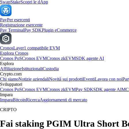
Swap
Stake
Scopri le dApp
Pay
Per esercenti
Registrazione esercente
Pay Terminal
Pay SDK
Plugin eCommerce
Cronos
Layer1 compatibile EVM
Esplora Cronos
Cronos PoS
Cronos EVM
Cronos zkEVM
SDK agente AI
Esplora
Affiliazione
Istituzionali
Custodia
Crypto.com
Chi siamo
Notizie aziendali
Novità sui prodotti
Eventi
Lavora con noi
Par
Sviluppatori
Cronos PoS
Cronos EVM
Cronos zkEVM
Pay SDK
SDK agente AI
MCP
Impara
Impara
Bitcoin
Ricerca
Aggiornamenti di mercato
CRIPTO
Fai staking PGIM Ultra Short B