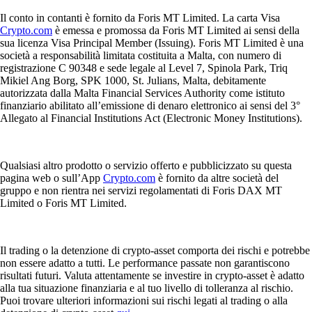
Il conto in contanti è fornito da Foris MT Limited. La carta Visa
Crypto.com
è emessa e promossa da Foris MT Limited ai sensi della
sua licenza Visa Principal Member (Issuing). Foris MT Limited è una
società a responsabilità limitata costituita a Malta, con numero di
registrazione C 90348 e sede legale al Level 7, Spinola Park, Triq
Mikiel Ang Borg, SPK 1000, St. Julians, Malta, debitamente
autorizzata dalla Malta Financial Services Authority come istituto
finanziario abilitato all’emissione di denaro elettronico ai sensi del 3°
Allegato al Financial Institutions Act (Electronic Money Institutions).
Qualsiasi altro prodotto o servizio offerto e pubblicizzato su questa
pagina web o sull’App
Crypto.com
è fornito da altre società del
gruppo e non rientra nei servizi regolamentati di Foris DAX MT
Limited o Foris MT Limited.
Il trading o la detenzione di crypto-asset comporta dei rischi e potrebbe
non essere adatto a tutti. Le performance passate non garantiscono
risultati futuri. Valuta attentamente se investire in crypto-asset è adatto
alla tua situazione finanziaria e al tuo livello di tolleranza al rischio.
Puoi trovare ulteriori informazioni sui rischi legati al trading o alla