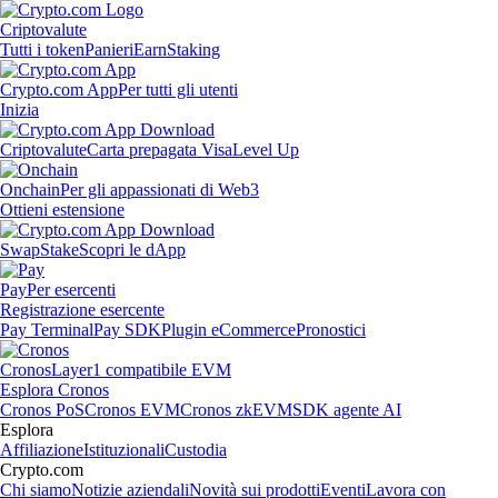
Criptovalute
Tutti i token
Panieri
Earn
Staking
Crypto.com App
Per tutti gli utenti
Inizia
Criptovalute
Carta prepagata Visa
Level Up
Onchain
Per gli appassionati di Web3
Ottieni estensione
Swap
Stake
Scopri le dApp
Pay
Per esercenti
Registrazione esercente
Pay Terminal
Pay SDK
Plugin eCommerce
Pronostici
Cronos
Layer1 compatibile EVM
Esplora Cronos
Cronos PoS
Cronos EVM
Cronos zkEVM
SDK agente AI
Esplora
Affiliazione
Istituzionali
Custodia
Crypto.com
Chi siamo
Notizie aziendali
Novità sui prodotti
Eventi
Lavora con