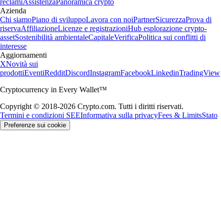
reclami
Assistenza
Panoramica crypto
Azienda
Chi siamo
Piano di sviluppo
Lavora con noi
Partner
Sicurezza
Prova di
riserva
Affiliazione
Licenze e registrazioni
Hub esplorazione crypto-
asset
Sostenibilità ambientale
Capitale
Verifica
Politica sui conflitti di
interesse
Aggiornamenti
X
Novità sui
prodotti
Eventi
Reddit
Discord
Instagram
Facebook
Linkedin
TradingView
Cryptocurrency in Every Wallet™
Copyright © 2018-2026 Crypto.com. Tutti i diritti riservati.
Termini e condizioni SEE
Informativa sulla privacy
Fees & Limits
Stato
Preferenze sui cookie