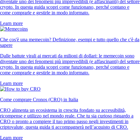
diventate uno dei fenomeni più imprevedibili (e affascinanti) del settore
crypto. In questa guida scopri come funzionano, perché contano e
come comprarle e gestirle in modo informato.
Learn more
Che cos'è una memecoin? Definizione, esempi e tutto quello che c'è da
sapere
Dalle battute virali ai mercati da milioni di dollari: le memecoin sono
diventate uno dei fenomeni più imprevedibili (e affascinanti) del settore
crypto. In questa guida scopri come funzionano, perché contano e
come comprarle e gestirle in modo informato.
Learn more
Come comprare Cronos (CRO) in Italia
CRO alimenta un ecosistema in crescita fondato su accessibilità,
ricompense e utilizzo nel mondo reale. Che tu sia curioso riguardo a
CRO o pronto a compiere il tuo primo passo negli investimenti in
criptovalute, questa guida ti accompagnerà nell’acquisto di CRO.
Learn more