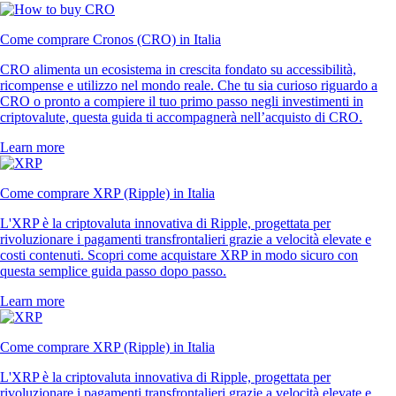
Come comprare Cronos (CRO) in Italia
CRO alimenta un ecosistema in crescita fondato su accessibilità,
ricompense e utilizzo nel mondo reale. Che tu sia curioso riguardo a
CRO o pronto a compiere il tuo primo passo negli investimenti in
criptovalute, questa guida ti accompagnerà nell’acquisto di CRO.
Learn more
Come comprare XRP (Ripple) in Italia
L'XRP è la criptovaluta innovativa di Ripple, progettata per
rivoluzionare i pagamenti transfrontalieri grazie a velocità elevate e
costi contenuti. Scopri come acquistare XRP in modo sicuro con
questa semplice guida passo dopo passo.
Learn more
Come comprare XRP (Ripple) in Italia
L'XRP è la criptovaluta innovativa di Ripple, progettata per
rivoluzionare i pagamenti transfrontalieri grazie a velocità elevate e