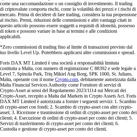
come una raccomandazione o un consiglio di investimento. Il trading
di criptovalute comporta rischi, come la volatilità dei prezzi e i rischi di
mercato. Prima di decidere di fare trading, considera la tua propensione
al rischio. Premi, riduzioni delle commissioni e altri vantaggi citati in
questo articolo possono essere soggetti a requisiti di idoneità, possesso
di token e possono variare in base ai termini e alle condizioni
applicabili.
*Zero commissioni di trading fino al limite di transazioni previsto dal
tuo livello Level Up. Potrebbero applicarsi altre commissioni e spread.
Foris DAX MT Limited è una società a responsabilità limitata
costituita a Malta, con numero di registrazione C 88392 e sede legale a
Level 7, Spinola Park, Triq Mikiel Ang Borg, SPK 1000, St. Julians,
Malta, operante con il nome
Crypto.com
, debitamente autorizzata dalla
Malta Financial Services Authority come Fornitore di servizi di
Crypto-Asset ai sensi del Regolamento 2023/1114 sui Mercati dei
Crypto-Asset, recepito a Malta dal Markets in Crypto Assets Act. Foris
DAX MT Limited è autorizzata a fornire i seguenti servizi: 1. Scambio
di crypto-asset con fondi; 2. Scambio di crypto-asset con altri crypto-
asset; 3. Ricezione e trasmissione di ordini di crypto-asset per conto dei
clienti; 4. Esecuzione di ordini di crypto-asset per conto dei clienti; 5.
Servizi di trasferimento di crypto-asset per conto dei clienti; 6.
Custodia e gestione di crypto-asset per conto dei clienti.