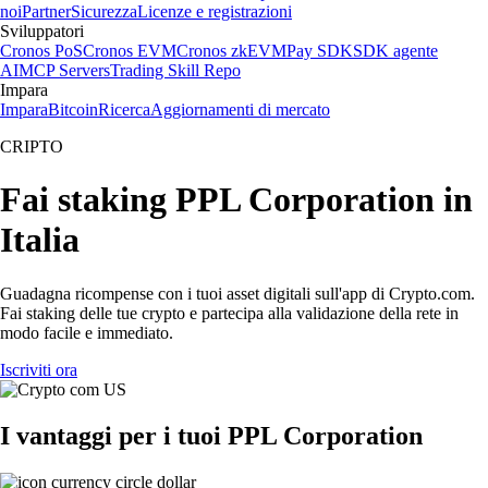
noi
Partner
Sicurezza
Licenze e registrazioni
Sviluppatori
Cronos PoS
Cronos EVM
Cronos zkEVM
Pay SDK
SDK agente
AI
MCP Servers
Trading Skill Repo
Impara
Impara
Bitcoin
Ricerca
Aggiornamenti di mercato
CRIPTO
Fai staking PPL Corporation in
Italia
Guadagna ricompense con i tuoi asset digitali sull'app di Crypto.com.
Fai staking delle tue crypto e partecipa alla validazione della rete in
modo facile e immediato.
Iscriviti ora
I vantaggi per i tuoi PPL Corporation