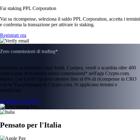
Fai staking PPL Corporation
Vai su ricompense, seleziona il saldo PPL Corporation, accetta i termini
e conferma la transazione per attivare lo staking.
Registrati ora
Zero commissioni di trading*
Valorizza al massimo i tuoi fondi. Compra, vendi o scambia oltre 400
criptovalute di tendenza senza commissioni* nell'app Crypto.com.
Inoltre, con Level Up puoi ottenere fino al 6% di ricompense in CRO
con la Visa prepagata di Crypto.com. Si applicano termini e
condizioni.
Unisciti a Level Up
Pensato per l'Italia