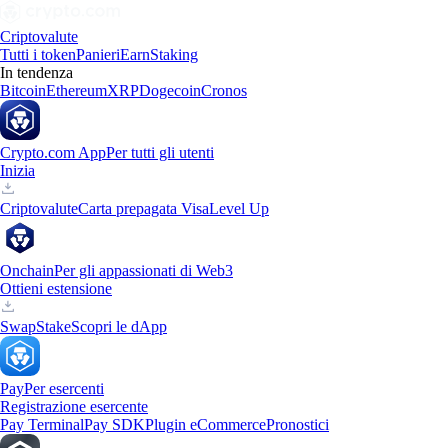
Criptovalute
Tutti i token
Panieri
Earn
Staking
In tendenza
Bitcoin
Ethereum
XRP
Dogecoin
Cronos
Crypto.com App
Per tutti gli utenti
Inizia
Criptovalute
Carta prepagata Visa
Level Up
Onchain
Per gli appassionati di Web3
Ottieni estensione
Swap
Stake
Scopri le dApp
Pay
Per esercenti
Registrazione esercente
Pay Terminal
Pay SDK
Plugin eCommerce
Pronostici