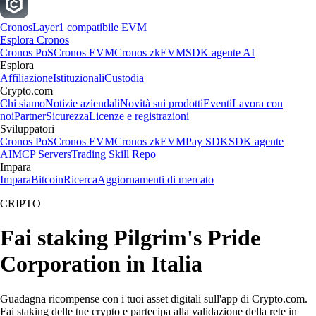
Cronos
Layer1 compatibile EVM
Esplora Cronos
Cronos PoS
Cronos EVM
Cronos zkEVM
SDK agente AI
Esplora
Affiliazione
Istituzionali
Custodia
Crypto.com
Chi siamo
Notizie aziendali
Novità sui prodotti
Eventi
Lavora con
noi
Partner
Sicurezza
Licenze e registrazioni
Sviluppatori
Cronos PoS
Cronos EVM
Cronos zkEVM
Pay SDK
SDK agente
AI
MCP Servers
Trading Skill Repo
Impara
Impara
Bitcoin
Ricerca
Aggiornamenti di mercato
CRIPTO
Fai staking Pilgrim's Pride
Corporation in Italia
Guadagna ricompense con i tuoi asset digitali sull'app di Crypto.com.
Fai staking delle tue crypto e partecipa alla validazione della rete in