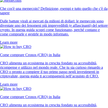
Che cos'è una memecoin? Definizione, esempi e tutto quello che c'è da
sapere
Dalle battute virali ai mercati da milioni di dollari: le memecoin sono
diventate uno dei fenomeni più imprevedibili (e affascinanti) del settore
crypto. In questa guida scopri come funzionano, perché contano e
come comprarle e gestirle in modo informato.
Learn more
Come comprare Cronos (CRO) in Italia
CRO alimenta un ecosistema in crescita fondato su accessibilità,
ricompense e utilizzo nel mondo reale. Che tu sia curioso riguardo a
CRO o pronto a compiere il tuo primo passo negli investimenti in
criptovalute, questa guida ti accompagnerà nell’acquisto di CRO.
Learn more
Come comprare Cronos (CRO) in Italia
CRO alimenta un ecosistema in crescita fondato su accessibilità,