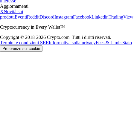
interesse
Aggiornamenti
X
Novità sui
prodotti
Eventi
Reddit
Discord
Instagram
Facebook
Linkedin
TradingView
Cryptocurrency in Every Wallet™
Copyright © 2018-2026 Crypto.com. Tutti i diritti riservati.
Termini e condizioni SEE
Informativa sulla privacy
Fees & Limits
Stato
Preferenze sui cookie