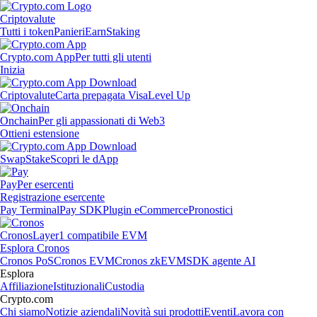
Criptovalute
Tutti i token
Panieri
Earn
Staking
Crypto.com App
Per tutti gli utenti
Inizia
Criptovalute
Carta prepagata Visa
Level Up
Onchain
Per gli appassionati di Web3
Ottieni estensione
Swap
Stake
Scopri le dApp
Pay
Per esercenti
Registrazione esercente
Pay Terminal
Pay SDK
Plugin eCommerce
Pronostici
Cronos
Layer1 compatibile EVM
Esplora Cronos
Cronos PoS
Cronos EVM
Cronos zkEVM
SDK agente AI
Esplora
Affiliazione
Istituzionali
Custodia
Crypto.com
Chi siamo
Notizie aziendali
Novità sui prodotti
Eventi
Lavora con