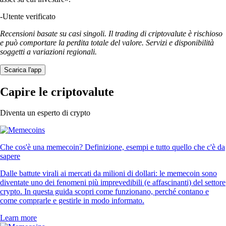
-
Utente verificato
Recensioni basate su casi singoli. Il trading di criptovalute è rischioso
e può comportare la perdita totale del valore. Servizi e disponibilità
soggetti a variazioni regionali.
Scarica l'app
Capire le criptovalute
Diventa un esperto di crypto
Che cos'è una memecoin? Definizione, esempi e tutto quello che c'è da
sapere
Dalle battute virali ai mercati da milioni di dollari: le memecoin sono
diventate uno dei fenomeni più imprevedibili (e affascinanti) del settore
crypto. In questa guida scopri come funzionano, perché contano e
come comprarle e gestirle in modo informato.
Learn more