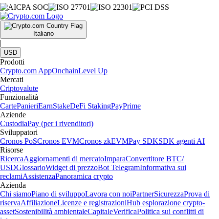
Italiano
|
USD
Prodotti
Crypto.com App
Onchain
Level Up
Mercati
Criptovalute
Funzionalità
Carte
Panieri
Earn
Stake
DeFi Staking
Pay
Prime
Aziende
Custodia
Pay (per i rivenditori)
Sviluppatori
Cronos PoS
Cronos EVM
Cronos zkEVM
Pay SDK
SDK agenti AI
Risorse
Ricerca
Aggiornamenti di mercato
Impara
Convertitore BTC/
USD
Glossario
Widget di prezzo
Bot Telegram
Informativa sui
reclami
Assistenza
Panoramica crypto
Azienda
Chi siamo
Piano di sviluppo
Lavora con noi
Partner
Sicurezza
Prova di
riserva
Affiliazione
Licenze e registrazioni
Hub esplorazione crypto-
asset
Sostenibilità ambientale
Capitale
Verifica
Politica sui conflitti di