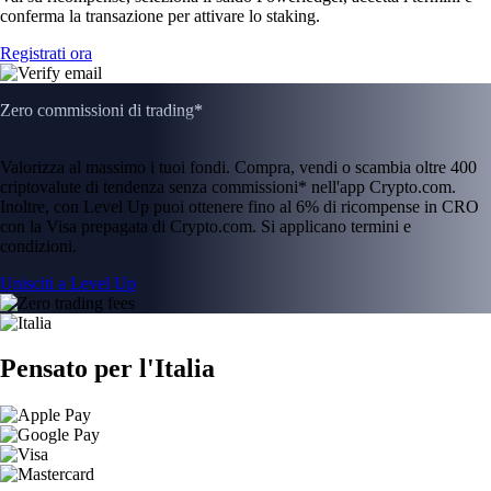
conferma la transazione per attivare lo staking.
Registrati ora
Zero commissioni di trading*
Valorizza al massimo i tuoi fondi. Compra, vendi o scambia oltre 400
criptovalute di tendenza senza commissioni* nell'app Crypto.com.
Inoltre, con Level Up puoi ottenere fino al 6% di ricompense in CRO
con la Visa prepagata di Crypto.com. Si applicano termini e
condizioni.
Unisciti a Level Up
Pensato per l'Italia