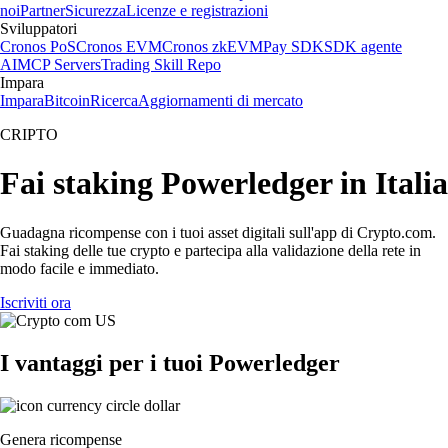
noi
Partner
Sicurezza
Licenze e registrazioni
Sviluppatori
Cronos PoS
Cronos EVM
Cronos zkEVM
Pay SDK
SDK agente
AI
MCP Servers
Trading Skill Repo
Impara
Impara
Bitcoin
Ricerca
Aggiornamenti di mercato
CRIPTO
Fai staking Powerledger in Italia
Guadagna ricompense con i tuoi asset digitali sull'app di Crypto.com.
Fai staking delle tue crypto e partecipa alla validazione della rete in
modo facile e immediato.
Iscriviti ora
I vantaggi per i tuoi Powerledger
Genera ricompense