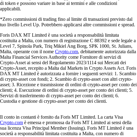
di token e possono variare in base ai termini e alle condizioni
applicabili.
*Zero commissioni di trading fino al limite di transazioni previsto dal
tuo livello Level Up. Potrebbero applicarsi altre commissioni e spread.
Foris DAX MT Limited è una società a responsabilità limitata
costituita a Malta, con numero di registrazione C 88392 e sede legale a
Level 7, Spinola Park, Triq Mikiel Ang Borg, SPK 1000, St. Julians,
Malta, operante con il nome
Crypto.com
, debitamente autorizzata dalla
Malta Financial Services Authority come Fornitore di servizi di
Crypto-Asset ai sensi del Regolamento 2023/1114 sui Mercati dei
Crypto-Asset, recepito a Malta dal Markets in Crypto Assets Act. Foris
DAX MT Limited è autorizzata a fornire i seguenti servizi: 1. Scambio
di crypto-asset con fondi; 2. Scambio di crypto-asset con altri crypto-
asset; 3. Ricezione e trasmissione di ordini di crypto-asset per conto dei
clienti; 4. Esecuzione di ordini di crypto-asset per conto dei clienti; 5.
Servizi di trasferimento di crypto-asset per conto dei clienti; 6.
Custodia e gestione di crypto-asset per conto dei clienti.
Il conto in contanti è fornito da Foris MT Limited. La carta Visa
Crypto.com
è emessa e promossa da Foris MT Limited ai sensi della
sua licenza Visa Principal Member (Issuing). Foris MT Limited è una
società a responsabilità limitata costituita a Malta, con numero di