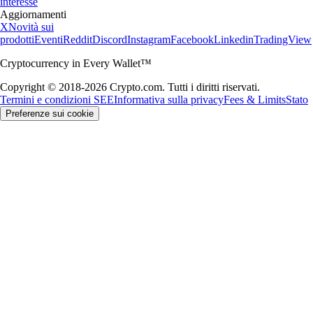
interesse
Aggiornamenti
X
Novità sui
prodotti
Eventi
Reddit
Discord
Instagram
Facebook
Linkedin
TradingView
Cryptocurrency in Every Wallet™
Copyright © 2018-2026 Crypto.com. Tutti i diritti riservati.
Termini e condizioni SEE
Informativa sulla privacy
Fees & Limits
Stato
Preferenze sui cookie