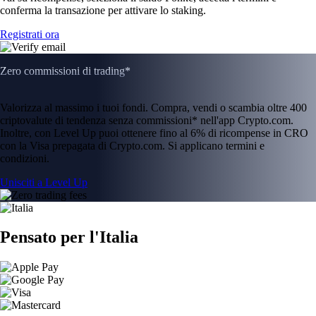
conferma la transazione per attivare lo staking.
Registrati ora
Zero commissioni di trading*
Valorizza al massimo i tuoi fondi. Compra, vendi o scambia oltre 400
criptovalute di tendenza senza commissioni* nell'app Crypto.com.
Inoltre, con Level Up puoi ottenere fino al 6% di ricompense in CRO
con la Visa prepagata di Crypto.com. Si applicano termini e
condizioni.
Unisciti a Level Up
Pensato per l'Italia