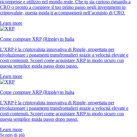
ricompense e utilizzo nel mondo reale. Che tu sia curioso riguardo a
CRO o pronto a compiere il tuo primo passo negli investimenti in
criptovalute, questa guida ti accompagnerà nell’acquisto di CRO.
Learn more
Come comprare XRP (Ripple) in Italia
L'XRP è la criptovaluta innovativa di Ripple, progettata per
rivoluzionare i pagamenti transfrontalieri grazie a velocità elevate e
costi contenuti. Scopri come acquistare XRP in modo sicuro con
questa semplice guida passo dopo passo.
Learn more
Come comprare XRP (Ripple) in Italia
L'XRP è la criptovaluta innovativa di Ripple, progettata per
rivoluzionare i pagamenti transfrontalieri grazie a velocità elevate e
costi contenuti. Scopri come acquistare XRP in modo sicuro con
questa semplice guida passo dopo passo.
Learn more
Scopri di più