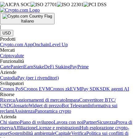
Italiano
|
USD
Prodotti
Crypto.com App
Onchain
Level Up
Mercati
Criptovalute
Funzionalità
Carte
Panieri
Earn
Stake
DeFi Staking
Pay
Prime
Aziende
Custodia
Pay (per i rivenditori)
Sviluppatori
Cronos PoS
Cronos EVM
Cronos zkEVM
Pay SDK
SDK agenti AI
Risorse
Ricerca
Aggiornamenti di mercato
Impara
Convertitore BTC/
USD
Glossario
Widget di prezzo
Bot Telegram
Informativa sui
reclami
Assistenza
Panoramica crypto
Azienda
Chi siamo
Piano di sviluppo
Lavora con noi
Partner
Sicurezza
Prova di
riserva
Affiliazione
Licenze e registrazioni
Hub esplorazione crypto-
asset
Sostenibilità ambientale
Capitale
Verifica
Politica sui conflitti di