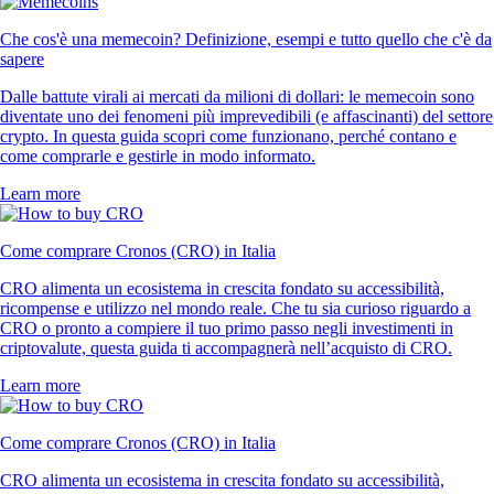
Che cos'è una memecoin? Definizione, esempi e tutto quello che c'è da
sapere
Dalle battute virali ai mercati da milioni di dollari: le memecoin sono
diventate uno dei fenomeni più imprevedibili (e affascinanti) del settore
crypto. In questa guida scopri come funzionano, perché contano e
come comprarle e gestirle in modo informato.
Learn more
Come comprare Cronos (CRO) in Italia
CRO alimenta un ecosistema in crescita fondato su accessibilità,
ricompense e utilizzo nel mondo reale. Che tu sia curioso riguardo a
CRO o pronto a compiere il tuo primo passo negli investimenti in
criptovalute, questa guida ti accompagnerà nell’acquisto di CRO.
Learn more
Come comprare Cronos (CRO) in Italia
CRO alimenta un ecosistema in crescita fondato su accessibilità,