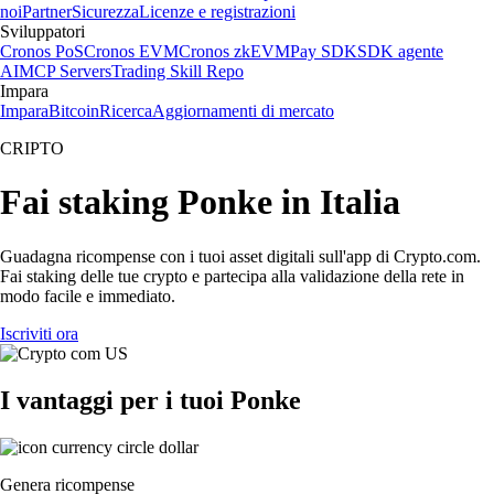
noi
Partner
Sicurezza
Licenze e registrazioni
Sviluppatori
Cronos PoS
Cronos EVM
Cronos zkEVM
Pay SDK
SDK agente
AI
MCP Servers
Trading Skill Repo
Impara
Impara
Bitcoin
Ricerca
Aggiornamenti di mercato
CRIPTO
Fai staking Ponke in Italia
Guadagna ricompense con i tuoi asset digitali sull'app di Crypto.com.
Fai staking delle tue crypto e partecipa alla validazione della rete in
modo facile e immediato.
Iscriviti ora
I vantaggi per i tuoi Ponke
Genera ricompense