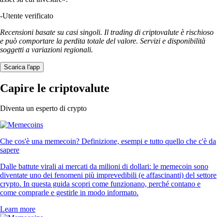
-
Utente verificato
Recensioni basate su casi singoli. Il trading di criptovalute è rischioso
e può comportare la perdita totale del valore. Servizi e disponibilità
soggetti a variazioni regionali.
Scarica l'app
Capire le criptovalute
Diventa un esperto di crypto
Che cos'è una memecoin? Definizione, esempi e tutto quello che c'è da
sapere
Dalle battute virali ai mercati da milioni di dollari: le memecoin sono
diventate uno dei fenomeni più imprevedibili (e affascinanti) del settore
crypto. In questa guida scopri come funzionano, perché contano e
come comprarle e gestirle in modo informato.
Learn more