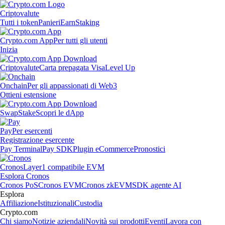
Criptovalute
Tutti i token
Panieri
Earn
Staking
Crypto.com App
Per tutti gli utenti
Inizia
Criptovalute
Carta prepagata Visa
Level Up
Onchain
Per gli appassionati di Web3
Ottieni estensione
Swap
Stake
Scopri le dApp
Pay
Per esercenti
Registrazione esercente
Pay Terminal
Pay SDK
Plugin eCommerce
Pronostici
Cronos
Layer1 compatibile EVM
Esplora Cronos
Cronos PoS
Cronos EVM
Cronos zkEVM
SDK agente AI
Esplora
Affiliazione
Istituzionali
Custodia
Crypto.com
Chi siamo
Notizie aziendali
Novità sui prodotti
Eventi
Lavora con