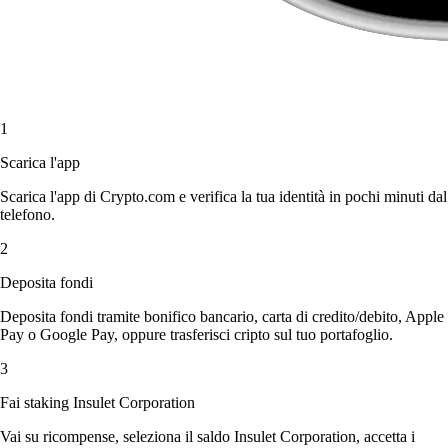
1
Scarica l'app
Scarica l'app di Crypto.com e verifica la tua identità in pochi minuti dal
telefono.
2
Deposita fondi
Deposita fondi tramite bonifico bancario, carta di credito/debito, Apple
Pay o Google Pay, oppure trasferisci cripto sul tuo portafoglio.
3
Fai staking Insulet Corporation
Vai su ricompense, seleziona il saldo Insulet Corporation, accetta i