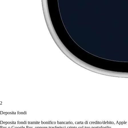
2
Deposita fondi
Deposita fondi tramite bonifico bancario, carta di credito/debito, Apple
Pay o Google Pay, oppure trasferisci cripto sul tuo portafoglio.