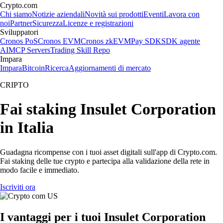
Crypto.com
Chi siamo
Notizie aziendali
Novità sui prodotti
Eventi
Lavora con
noi
Partner
Sicurezza
Licenze e registrazioni
Sviluppatori
Cronos PoS
Cronos EVM
Cronos zkEVM
Pay SDK
SDK agente
AI
MCP Servers
Trading Skill Repo
Impara
Impara
Bitcoin
Ricerca
Aggiornamenti di mercato
CRIPTO
Fai staking Insulet Corporation
in Italia
Guadagna ricompense con i tuoi asset digitali sull'app di Crypto.com.
Fai staking delle tue crypto e partecipa alla validazione della rete in
modo facile e immediato.
Iscriviti ora
I vantaggi per i tuoi Insulet Corporation