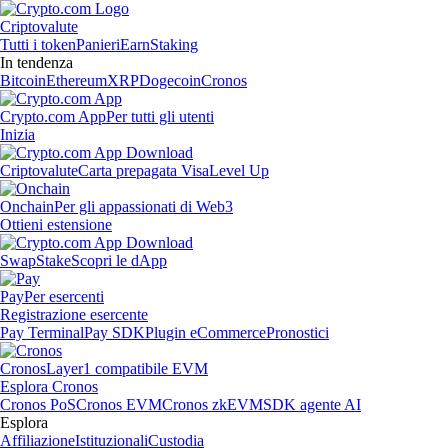
Criptovalute
Tutti i token
Panieri
Earn
Staking
In tendenza
Bitcoin
Ethereum
XRP
Dogecoin
Cronos
Crypto.com App
Per tutti gli utenti
Inizia
Criptovalute
Carta prepagata Visa
Level Up
Onchain
Per gli appassionati di Web3
Ottieni estensione
Swap
Stake
Scopri le dApp
Pay
Per esercenti
Registrazione esercente
Pay Terminal
Pay SDK
Plugin eCommerce
Pronostici
Cronos
Layer1 compatibile EVM
Esplora Cronos
Cronos PoS
Cronos EVM
Cronos zkEVM
SDK agente AI
Esplora
Affiliazione
Istituzionali
Custodia