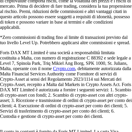
di criptovalute comporta rischi, come la volatilità dei prezzi e i rischi di
mercato. Prima di decidere di fare trading, considera la tua propensione
al rischio. Premi, riduzioni delle commissioni e altri vantaggi citati in
questo articolo possono essere soggetti a requisiti di idoneità, possesso
di token e possono variare in base ai termini e alle condizioni
applicabili.
*Zero commissioni di trading fino al limite di transazioni previsto dal
tuo livello Level Up. Potrebbero applicarsi altre commissioni e spread.
Foris DAX MT Limited è una società a responsabilità limitata
costituita a Malta, con numero di registrazione C 88392 e sede legale a
Level 7, Spinola Park, Triq Mikiel Ang Borg, SPK 1000, St. Julians,
Malta, operante con il nome
Crypto.com
, debitamente autorizzata dalla
Malta Financial Services Authority come Fornitore di servizi di
Crypto-Asset ai sensi del Regolamento 2023/1114 sui Mercati dei
Crypto-Asset, recepito a Malta dal Markets in Crypto Assets Act. Foris
DAX MT Limited è autorizzata a fornire i seguenti servizi: 1. Scambio
di crypto-asset con fondi; 2. Scambio di crypto-asset con altri crypto-
asset; 3. Ricezione e trasmissione di ordini di crypto-asset per conto dei
clienti; 4. Esecuzione di ordini di crypto-asset per conto dei clienti; 5.
Servizi di trasferimento di crypto-asset per conto dei clienti; 6.
Custodia e gestione di crypto-asset per conto dei clienti.
Il conto in contanti è fornito da Foris MT Limited. La carta Visa