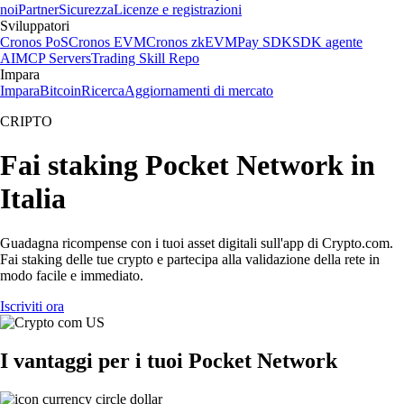
noi
Partner
Sicurezza
Licenze e registrazioni
Sviluppatori
Cronos PoS
Cronos EVM
Cronos zkEVM
Pay SDK
SDK agente
AI
MCP Servers
Trading Skill Repo
Impara
Impara
Bitcoin
Ricerca
Aggiornamenti di mercato
CRIPTO
Fai staking Pocket Network in
Italia
Guadagna ricompense con i tuoi asset digitali sull'app di Crypto.com.
Fai staking delle tue crypto e partecipa alla validazione della rete in
modo facile e immediato.
Iscriviti ora
I vantaggi per i tuoi Pocket Network