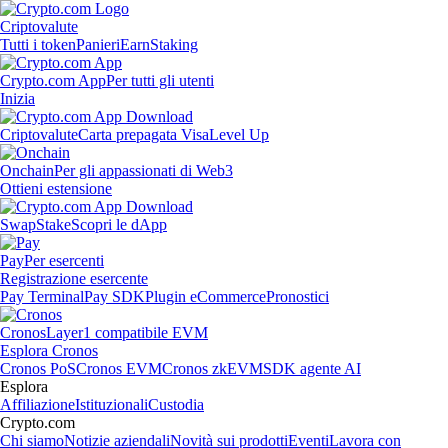
Criptovalute
Tutti i token
Panieri
Earn
Staking
Crypto.com App
Per tutti gli utenti
Inizia
Criptovalute
Carta prepagata Visa
Level Up
Onchain
Per gli appassionati di Web3
Ottieni estensione
Swap
Stake
Scopri le dApp
Pay
Per esercenti
Registrazione esercente
Pay Terminal
Pay SDK
Plugin eCommerce
Pronostici
Cronos
Layer1 compatibile EVM
Esplora Cronos
Cronos PoS
Cronos EVM
Cronos zkEVM
SDK agente AI
Esplora
Affiliazione
Istituzionali
Custodia
Crypto.com
Chi siamo
Notizie aziendali
Novità sui prodotti
Eventi
Lavora con