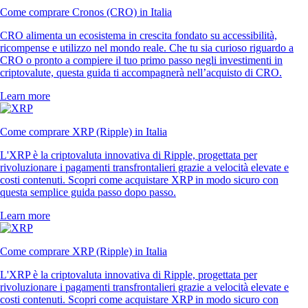
Come comprare Cronos (CRO) in Italia
CRO alimenta un ecosistema in crescita fondato su accessibilità,
ricompense e utilizzo nel mondo reale. Che tu sia curioso riguardo a
CRO o pronto a compiere il tuo primo passo negli investimenti in
criptovalute, questa guida ti accompagnerà nell’acquisto di CRO.
Learn more
Come comprare XRP (Ripple) in Italia
L'XRP è la criptovaluta innovativa di Ripple, progettata per
rivoluzionare i pagamenti transfrontalieri grazie a velocità elevate e
costi contenuti. Scopri come acquistare XRP in modo sicuro con
questa semplice guida passo dopo passo.
Learn more
Come comprare XRP (Ripple) in Italia
L'XRP è la criptovaluta innovativa di Ripple, progettata per
rivoluzionare i pagamenti transfrontalieri grazie a velocità elevate e
costi contenuti. Scopri come acquistare XRP in modo sicuro con