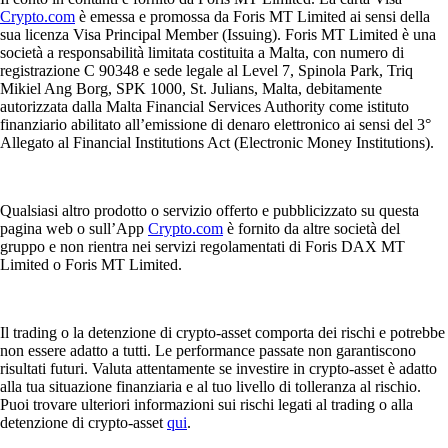
Crypto.com
è emessa e promossa da Foris MT Limited ai sensi della
sua licenza Visa Principal Member (Issuing). Foris MT Limited è una
società a responsabilità limitata costituita a Malta, con numero di
registrazione C 90348 e sede legale al Level 7, Spinola Park, Triq
Mikiel Ang Borg, SPK 1000, St. Julians, Malta, debitamente
autorizzata dalla Malta Financial Services Authority come istituto
finanziario abilitato all’emissione di denaro elettronico ai sensi del 3°
Allegato al Financial Institutions Act (Electronic Money Institutions).
Qualsiasi altro prodotto o servizio offerto e pubblicizzato su questa
pagina web o sull’App
Crypto.com
è fornito da altre società del
gruppo e non rientra nei servizi regolamentati di Foris DAX MT
Limited o Foris MT Limited.
Il trading o la detenzione di crypto-asset comporta dei rischi e potrebbe
non essere adatto a tutti. Le performance passate non garantiscono
risultati futuri. Valuta attentamente se investire in crypto-asset è adatto
alla tua situazione finanziaria e al tuo livello di tolleranza al rischio.
Puoi trovare ulteriori informazioni sui rischi legati al trading o alla
detenzione di crypto-asset
qui
.