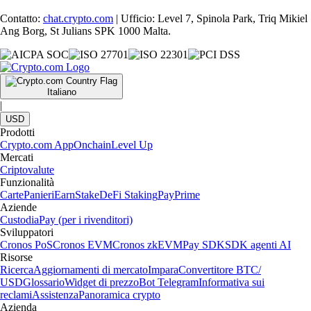
Contatto:
chat.crypto.com
| Ufficio: Level 7, Spinola Park, Triq Mikiel
Ang Borg, St Julians SPK 1000 Malta.
Italiano
|
USD
Prodotti
Crypto.com App
Onchain
Level Up
Mercati
Criptovalute
Funzionalità
Carte
Panieri
Earn
Stake
DeFi Staking
Pay
Prime
Aziende
Custodia
Pay (per i rivenditori)
Sviluppatori
Cronos PoS
Cronos EVM
Cronos zkEVM
Pay SDK
SDK agenti AI
Risorse
Ricerca
Aggiornamenti di mercato
Impara
Convertitore BTC/
USD
Glossario
Widget di prezzo
Bot Telegram
Informativa sui
reclami
Assistenza
Panoramica crypto
Azienda