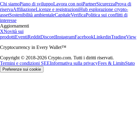
Chi siamo
Piano di sviluppo
Lavora con noi
Partner
Sicurezza
Prova di
riserva
Affiliazione
Licenze e registrazioni
Hub esplorazione crypto-
asset
Sostenibilità ambientale
Capitale
Verifica
Politica sui conflitti di
interesse
Aggiornamenti
X
Novità sui
prodotti
Eventi
Reddit
Discord
Instagram
Facebook
Linkedin
TradingView
Cryptocurrency in Every Wallet™
Copyright © 2018-2026 Crypto.com. Tutti i diritti riservati.
Termini e condizioni SEE
Informativa sulla privacy
Fees & Limits
Stato
Preferenze sui cookie