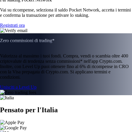
Vai su ricompense, seleziona il saldo Pocket Network, accetta i termini
e conferma la transazione per attivare lo staking.
Registrati ora
Zero commissioni di trading*
Valorizza al massimo i tuoi fondi. Compra, vendi o scambia oltre 400
criptovalute di tendenza senza commissioni* nell'app Crypto.com.
Inoltre, con Level Up puoi ottenere fino al 6% di ricompense in CRO
con la Visa prepagata di Crypto.com. Si applicano termini e
condizioni.
Unisciti a Level Up
Pensato per l'Italia