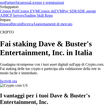
noi
Partner
Sicurezza
Licenze e registrazioni
Sviluppatori
Cronos PoS
Cronos EVM
Cronos zkEVM
Pay SDK
SDK agente
AI
MCP Servers
Trading Skill Repo
Impara
Impara
Bitcoin
Ricerca
Aggiornamenti di mercato
CRIPTO
Fai staking Dave & Buster's
Entertainment, Inc. in Italia
Guadagna ricompense con i tuoi asset digitali sull'app di Crypto.com.
Fai staking delle tue crypto e partecipa alla validazione della rete in
modo facile e immediato.
Iscriviti ora
I vantaggi per i tuoi Dave & Buster's
Entertainment, Inc.