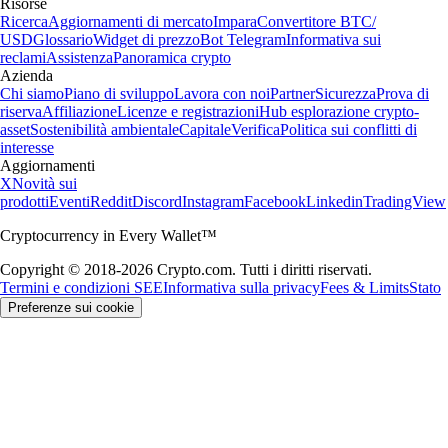
Risorse
Ricerca
Aggiornamenti di mercato
Impara
Convertitore BTC/
USD
Glossario
Widget di prezzo
Bot Telegram
Informativa sui
reclami
Assistenza
Panoramica crypto
Azienda
Chi siamo
Piano di sviluppo
Lavora con noi
Partner
Sicurezza
Prova di
riserva
Affiliazione
Licenze e registrazioni
Hub esplorazione crypto-
asset
Sostenibilità ambientale
Capitale
Verifica
Politica sui conflitti di
interesse
Aggiornamenti
X
Novità sui
prodotti
Eventi
Reddit
Discord
Instagram
Facebook
Linkedin
TradingView
Cryptocurrency in Every Wallet™
Copyright © 2018-2026 Crypto.com. Tutti i diritti riservati.
Termini e condizioni SEE
Informativa sulla privacy
Fees & Limits
Stato
Preferenze sui cookie