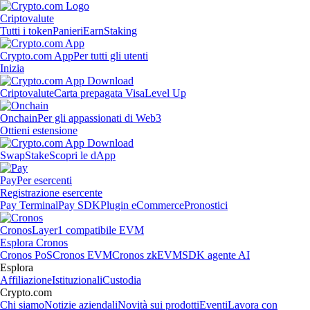
Criptovalute
Tutti i token
Panieri
Earn
Staking
Crypto.com App
Per tutti gli utenti
Inizia
Criptovalute
Carta prepagata Visa
Level Up
Onchain
Per gli appassionati di Web3
Ottieni estensione
Swap
Stake
Scopri le dApp
Pay
Per esercenti
Registrazione esercente
Pay Terminal
Pay SDK
Plugin eCommerce
Pronostici
Cronos
Layer1 compatibile EVM
Esplora Cronos
Cronos PoS
Cronos EVM
Cronos zkEVM
SDK agente AI
Esplora
Affiliazione
Istituzionali
Custodia
Crypto.com
Chi siamo
Notizie aziendali
Novità sui prodotti
Eventi
Lavora con