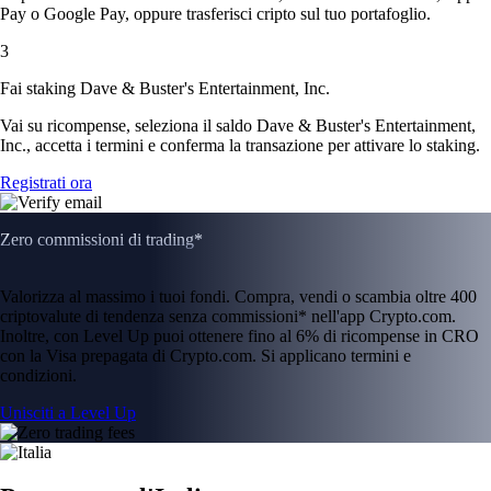
Pay o Google Pay, oppure trasferisci cripto sul tuo portafoglio.
3
Fai staking Dave & Buster's Entertainment, Inc.
Vai su ricompense, seleziona il saldo Dave & Buster's Entertainment,
Inc., accetta i termini e conferma la transazione per attivare lo staking.
Registrati ora
Zero commissioni di trading*
Valorizza al massimo i tuoi fondi. Compra, vendi o scambia oltre 400
criptovalute di tendenza senza commissioni* nell'app Crypto.com.
Inoltre, con Level Up puoi ottenere fino al 6% di ricompense in CRO
con la Visa prepagata di Crypto.com. Si applicano termini e
condizioni.
Unisciti a Level Up