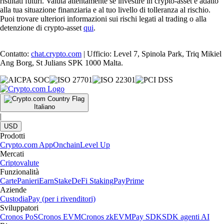
risultati futuri. Valuta attentamente se investire in crypto-asset è adatto
alla tua situazione finanziaria e al tuo livello di tolleranza al rischio.
Puoi trovare ulteriori informazioni sui rischi legati al trading o alla
detenzione di crypto-asset
qui
.
Contatto:
chat.crypto.com
| Ufficio: Level 7, Spinola Park, Triq Mikiel
Ang Borg, St Julians SPK 1000 Malta.
Italiano
|
USD
Prodotti
Crypto.com App
Onchain
Level Up
Mercati
Criptovalute
Funzionalità
Carte
Panieri
Earn
Stake
DeFi Staking
Pay
Prime
Aziende
Custodia
Pay (per i rivenditori)
Sviluppatori
Cronos PoS
Cronos EVM
Cronos zkEVM
Pay SDK
SDK agenti AI