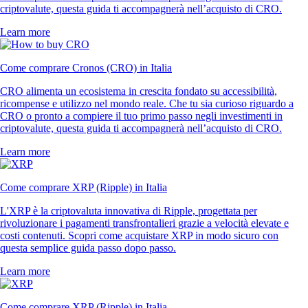
criptovalute, questa guida ti accompagnerà nell’acquisto di CRO.
Learn more
Come comprare Cronos (CRO) in Italia
CRO alimenta un ecosistema in crescita fondato su accessibilità,
ricompense e utilizzo nel mondo reale. Che tu sia curioso riguardo a
CRO o pronto a compiere il tuo primo passo negli investimenti in
criptovalute, questa guida ti accompagnerà nell’acquisto di CRO.
Learn more
Come comprare XRP (Ripple) in Italia
L'XRP è la criptovaluta innovativa di Ripple, progettata per
rivoluzionare i pagamenti transfrontalieri grazie a velocità elevate e
costi contenuti. Scopri come acquistare XRP in modo sicuro con
questa semplice guida passo dopo passo.
Learn more
Come comprare XRP (Ripple) in Italia