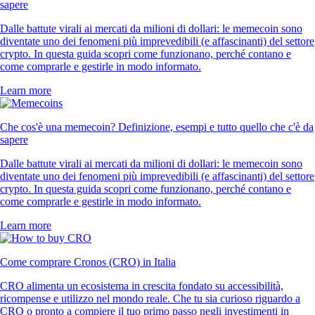
sapere
Dalle battute virali ai mercati da milioni di dollari: le memecoin sono
diventate uno dei fenomeni più imprevedibili (e affascinanti) del settore
crypto. In questa guida scopri come funzionano, perché contano e
come comprarle e gestirle in modo informato.
Learn more
Che cos'è una memecoin? Definizione, esempi e tutto quello che c'è da
sapere
Dalle battute virali ai mercati da milioni di dollari: le memecoin sono
diventate uno dei fenomeni più imprevedibili (e affascinanti) del settore
crypto. In questa guida scopri come funzionano, perché contano e
come comprarle e gestirle in modo informato.
Learn more
Come comprare Cronos (CRO) in Italia
CRO alimenta un ecosistema in crescita fondato su accessibilità,
ricompense e utilizzo nel mondo reale. Che tu sia curioso riguardo a
CRO o pronto a compiere il tuo primo passo negli investimenti in