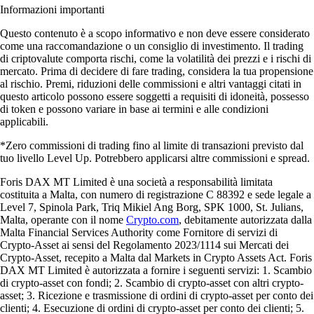
Informazioni importanti
Questo contenuto è a scopo informativo e non deve essere considerato
come una raccomandazione o un consiglio di investimento. Il trading
di criptovalute comporta rischi, come la volatilità dei prezzi e i rischi di
mercato. Prima di decidere di fare trading, considera la tua propensione
al rischio. Premi, riduzioni delle commissioni e altri vantaggi citati in
questo articolo possono essere soggetti a requisiti di idoneità, possesso
di token e possono variare in base ai termini e alle condizioni
applicabili.
*Zero commissioni di trading fino al limite di transazioni previsto dal
tuo livello Level Up. Potrebbero applicarsi altre commissioni e spread.
Foris DAX MT Limited è una società a responsabilità limitata
costituita a Malta, con numero di registrazione C 88392 e sede legale a
Level 7, Spinola Park, Triq Mikiel Ang Borg, SPK 1000, St. Julians,
Malta, operante con il nome
Crypto.com
, debitamente autorizzata dalla
Malta Financial Services Authority come Fornitore di servizi di
Crypto-Asset ai sensi del Regolamento 2023/1114 sui Mercati dei
Crypto-Asset, recepito a Malta dal Markets in Crypto Assets Act. Foris
DAX MT Limited è autorizzata a fornire i seguenti servizi: 1. Scambio
di crypto-asset con fondi; 2. Scambio di crypto-asset con altri crypto-
asset; 3. Ricezione e trasmissione di ordini di crypto-asset per conto dei
clienti; 4. Esecuzione di ordini di crypto-asset per conto dei clienti; 5.