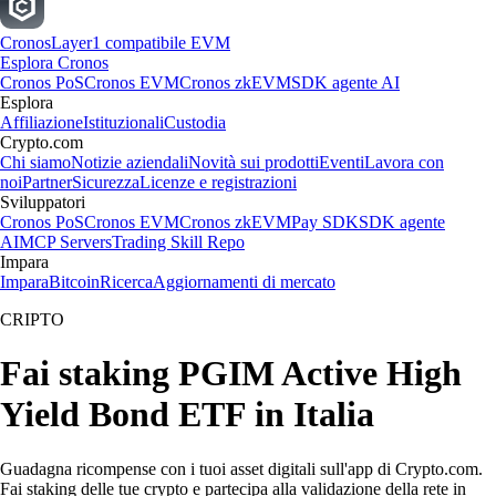
Cronos
Layer1 compatibile EVM
Esplora Cronos
Cronos PoS
Cronos EVM
Cronos zkEVM
SDK agente AI
Esplora
Affiliazione
Istituzionali
Custodia
Crypto.com
Chi siamo
Notizie aziendali
Novità sui prodotti
Eventi
Lavora con
noi
Partner
Sicurezza
Licenze e registrazioni
Sviluppatori
Cronos PoS
Cronos EVM
Cronos zkEVM
Pay SDK
SDK agente
AI
MCP Servers
Trading Skill Repo
Impara
Impara
Bitcoin
Ricerca
Aggiornamenti di mercato
CRIPTO
Fai staking PGIM Active High
Yield Bond ETF in Italia
Guadagna ricompense con i tuoi asset digitali sull'app di Crypto.com.
Fai staking delle tue crypto e partecipa alla validazione della rete in