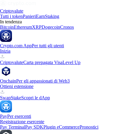
Criptovalute
Tutti i token
Panieri
Earn
Staking
In tendenza
Bitcoin
Ethereum
XRP
Dogecoin
Cronos
Crypto.com App
Per tutti gli utenti
Inizia
Criptovalute
Carta prepagata Visa
Level Up
Onchain
Per gli appassionati di Web3
Ottieni estensione
Swap
Stake
Scopri le dApp
Pay
Per esercenti
Registrazione esercente
Pay Terminal
Pay SDK
Plugin eCommerce
Pronostici