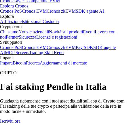
Cronos
Layer1 compatibile EVM
Esplora Cronos
Cronos PoS
Cronos EVM
Cronos zkEVM
SDK agente AI
Esplora
Affiliazione
Istituzionali
Custodia
Crypto.com
Chi siamo
Notizie aziendali
Novità sui prodotti
Eventi
Lavora con
noi
Partner
Sicurezza
Licenze e registrazioni
Sviluppatori
Cronos PoS
Cronos EVM
Cronos zkEVM
Pay SDK
SDK agente
AI
MCP Servers
Trading Skill Repo
Impara
Impara
Bitcoin
Ricerca
Aggiornamenti di mercato
CRIPTO
Fai staking Pendle in Italia
Guadagna ricompense con i tuoi asset digitali sull'app di Crypto.com.
Fai staking delle tue crypto e partecipa alla validazione della rete in
modo facile e immediato.
Iscriviti ora