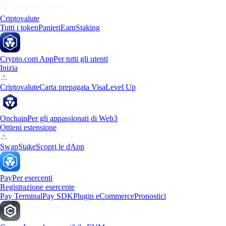
Criptovalute
Tutti i token
Panieri
Earn
Staking
Crypto.com App
Per tutti gli utenti
Inizia
Criptovalute
Carta prepagata Visa
Level Up
Onchain
Per gli appassionati di Web3
Ottieni estensione
Swap
Stake
Scopri le dApp
Pay
Per esercenti
Registrazione esercente
Pay Terminal
Pay SDK
Plugin eCommerce
Pronostici