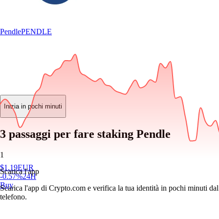
Pendle
PENDLE
Inizia in pochi minuti
3 passaggi per fare staking Pendle
1
$
1.19
EUR
Scarica l'app
-0.57
%
24H
Buy
Scarica l'app di Crypto.com e verifica la tua identità in pochi minuti dal
telefono.