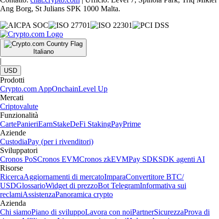
Ang Borg, St Julians SPK 1000 Malta.
Italiano
|
USD
Prodotti
Crypto.com App
Onchain
Level Up
Mercati
Criptovalute
Funzionalità
Carte
Panieri
Earn
Stake
DeFi Staking
Pay
Prime
Aziende
Custodia
Pay (per i rivenditori)
Sviluppatori
Cronos PoS
Cronos EVM
Cronos zkEVM
Pay SDK
SDK agenti AI
Risorse
Ricerca
Aggiornamenti di mercato
Impara
Convertitore BTC/
USD
Glossario
Widget di prezzo
Bot Telegram
Informativa sui
reclami
Assistenza
Panoramica crypto
Azienda
Chi siamo
Piano di sviluppo
Lavora con noi
Partner
Sicurezza
Prova di