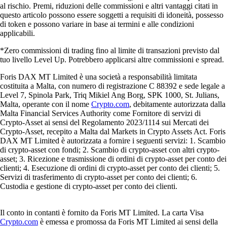
al rischio. Premi, riduzioni delle commissioni e altri vantaggi citati in
questo articolo possono essere soggetti a requisiti di idoneità, possesso
di token e possono variare in base ai termini e alle condizioni
applicabili.
*Zero commissioni di trading fino al limite di transazioni previsto dal
tuo livello Level Up. Potrebbero applicarsi altre commissioni e spread.
Foris DAX MT Limited è una società a responsabilità limitata
costituita a Malta, con numero di registrazione C 88392 e sede legale a
Level 7, Spinola Park, Triq Mikiel Ang Borg, SPK 1000, St. Julians,
Malta, operante con il nome
Crypto.com
, debitamente autorizzata dalla
Malta Financial Services Authority come Fornitore di servizi di
Crypto-Asset ai sensi del Regolamento 2023/1114 sui Mercati dei
Crypto-Asset, recepito a Malta dal Markets in Crypto Assets Act. Foris
DAX MT Limited è autorizzata a fornire i seguenti servizi: 1. Scambio
di crypto-asset con fondi; 2. Scambio di crypto-asset con altri crypto-
asset; 3. Ricezione e trasmissione di ordini di crypto-asset per conto dei
clienti; 4. Esecuzione di ordini di crypto-asset per conto dei clienti; 5.
Servizi di trasferimento di crypto-asset per conto dei clienti; 6.
Custodia e gestione di crypto-asset per conto dei clienti.
Il conto in contanti è fornito da Foris MT Limited. La carta Visa
Crypto.com
è emessa e promossa da Foris MT Limited ai sensi della