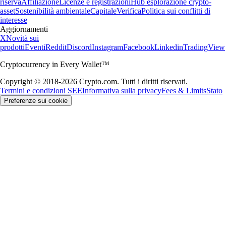
riserva
Affiliazione
Licenze e registrazioni
Hub esplorazione crypto-
asset
Sostenibilità ambientale
Capitale
Verifica
Politica sui conflitti di
interesse
Aggiornamenti
X
Novità sui
prodotti
Eventi
Reddit
Discord
Instagram
Facebook
Linkedin
TradingView
Cryptocurrency in Every Wallet™
Copyright © 2018-2026 Crypto.com. Tutti i diritti riservati.
Termini e condizioni SEE
Informativa sulla privacy
Fees & Limits
Stato
Preferenze sui cookie