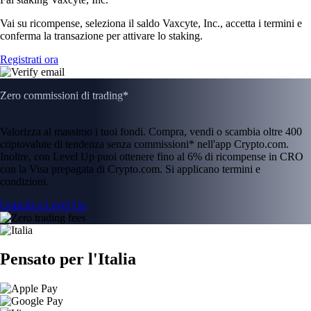
Vai su ricompense, seleziona il saldo Vaxcyte, Inc., accetta i termini e
conferma la transazione per attivare lo staking.
Registrati ora
Zero commissioni di trading*
Valorizza al massimo i tuoi fondi. Compra, vendi o scambia oltre 400
criptovalute di tendenza senza commissioni* nell'app Crypto.com.
Inoltre, con Level Up puoi ottenere fino al 6% di ricompense in CRO
con la Visa prepagata di Crypto.com. Si applicano termini e
condizioni.
Unisciti a Level Up
Pensato per l'Italia