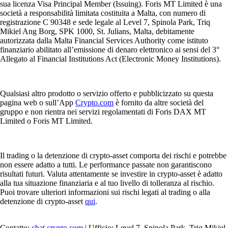
sua licenza Visa Principal Member (Issuing). Foris MT Limited è una
società a responsabilità limitata costituita a Malta, con numero di
registrazione C 90348 e sede legale al Level 7, Spinola Park, Triq
Mikiel Ang Borg, SPK 1000, St. Julians, Malta, debitamente
autorizzata dalla Malta Financial Services Authority come istituto
finanziario abilitato all’emissione di denaro elettronico ai sensi del 3°
Allegato al Financial Institutions Act (Electronic Money Institutions).
Qualsiasi altro prodotto o servizio offerto e pubblicizzato su questa
pagina web o sull’App
Crypto.com
è fornito da altre società del
gruppo e non rientra nei servizi regolamentati di Foris DAX MT
Limited o Foris MT Limited.
Il trading o la detenzione di crypto-asset comporta dei rischi e potrebbe
non essere adatto a tutti. Le performance passate non garantiscono
risultati futuri. Valuta attentamente se investire in crypto-asset è adatto
alla tua situazione finanziaria e al tuo livello di tolleranza al rischio.
Puoi trovare ulteriori informazioni sui rischi legati al trading o alla
detenzione di crypto-asset
qui
.
Contatto:
chat.crypto.com
| Ufficio: Level 7, Spinola Park, Triq Mikiel