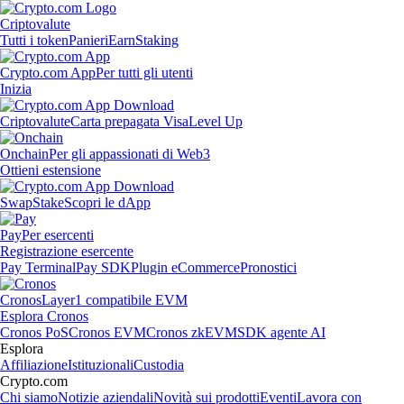
Criptovalute
Tutti i token
Panieri
Earn
Staking
Crypto.com App
Per tutti gli utenti
Inizia
Criptovalute
Carta prepagata Visa
Level Up
Onchain
Per gli appassionati di Web3
Ottieni estensione
Swap
Stake
Scopri le dApp
Pay
Per esercenti
Registrazione esercente
Pay Terminal
Pay SDK
Plugin eCommerce
Pronostici
Cronos
Layer1 compatibile EVM
Esplora Cronos
Cronos PoS
Cronos EVM
Cronos zkEVM
SDK agente AI
Esplora
Affiliazione
Istituzionali
Custodia
Crypto.com
Chi siamo
Notizie aziendali
Novità sui prodotti
Eventi
Lavora con