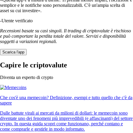
semplice e le notifiche sono personalizzabili. C'è un'ampia scelta di
asset su cui investire».
-
Utente verificato
Recensioni basate su casi singoli. Il trading di criptovalute è rischioso
e può comportare la perdita totale del valore. Servizi e disponibilità
soggetti a variazioni regionali.
Scarica l'app
Capire le criptovalute
Diventa un esperto di crypto
Che cos'è una memecoin? Definizione, esempi e tutto quello che c'è da
sapere
Dalle battute virali ai mercati da milioni di dollari: le memecoin sono
diventate uno dei fenomeni più imprevedibili (e affascinanti) del settore
crypto. In questa guida scopri come funzionano, perché contano e
come comprarle e gestirle in modo informato.