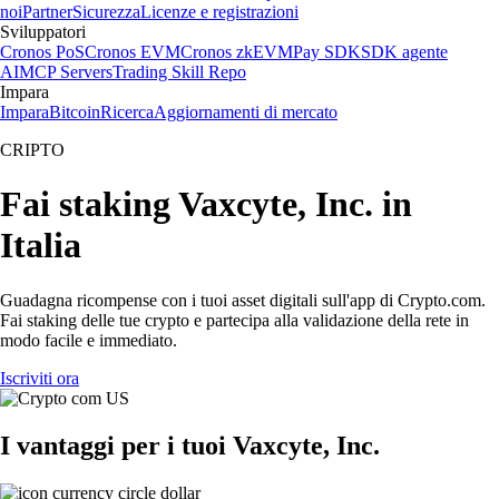
noi
Partner
Sicurezza
Licenze e registrazioni
Sviluppatori
Cronos PoS
Cronos EVM
Cronos zkEVM
Pay SDK
SDK agente
AI
MCP Servers
Trading Skill Repo
Impara
Impara
Bitcoin
Ricerca
Aggiornamenti di mercato
CRIPTO
Fai staking Vaxcyte, Inc. in
Italia
Guadagna ricompense con i tuoi asset digitali sull'app di Crypto.com.
Fai staking delle tue crypto e partecipa alla validazione della rete in
modo facile e immediato.
Iscriviti ora
I vantaggi per i tuoi Vaxcyte, Inc.