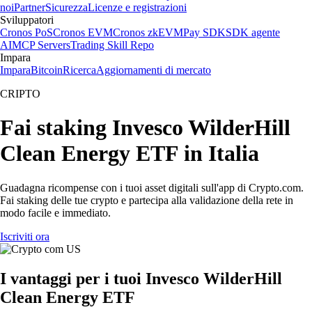
noi
Partner
Sicurezza
Licenze e registrazioni
Sviluppatori
Cronos PoS
Cronos EVM
Cronos zkEVM
Pay SDK
SDK agente
AI
MCP Servers
Trading Skill Repo
Impara
Impara
Bitcoin
Ricerca
Aggiornamenti di mercato
CRIPTO
Fai staking Invesco WilderHill
Clean Energy ETF in Italia
Guadagna ricompense con i tuoi asset digitali sull'app di Crypto.com.
Fai staking delle tue crypto e partecipa alla validazione della rete in
modo facile e immediato.
Iscriviti ora
I vantaggi per i tuoi Invesco WilderHill
Clean Energy ETF