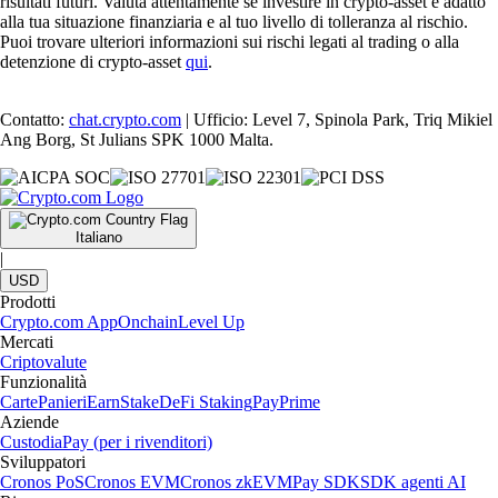
risultati futuri. Valuta attentamente se investire in crypto-asset è adatto
alla tua situazione finanziaria e al tuo livello di tolleranza al rischio.
Puoi trovare ulteriori informazioni sui rischi legati al trading o alla
detenzione di crypto-asset
qui
.
Contatto:
chat.crypto.com
| Ufficio: Level 7, Spinola Park, Triq Mikiel
Ang Borg, St Julians SPK 1000 Malta.
Italiano
|
USD
Prodotti
Crypto.com App
Onchain
Level Up
Mercati
Criptovalute
Funzionalità
Carte
Panieri
Earn
Stake
DeFi Staking
Pay
Prime
Aziende
Custodia
Pay (per i rivenditori)
Sviluppatori
Cronos PoS
Cronos EVM
Cronos zkEVM
Pay SDK
SDK agenti AI