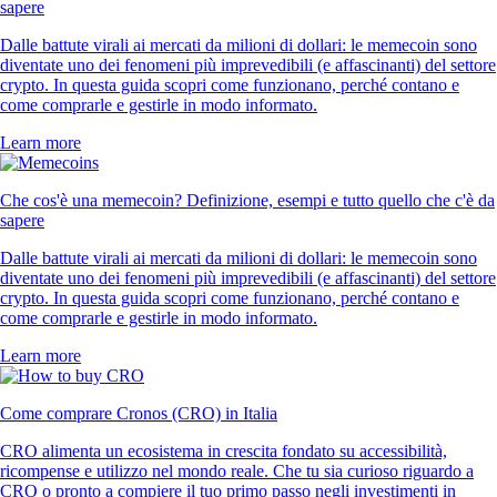
sapere
Dalle battute virali ai mercati da milioni di dollari: le memecoin sono
diventate uno dei fenomeni più imprevedibili (e affascinanti) del settore
crypto. In questa guida scopri come funzionano, perché contano e
come comprarle e gestirle in modo informato.
Learn more
Che cos'è una memecoin? Definizione, esempi e tutto quello che c'è da
sapere
Dalle battute virali ai mercati da milioni di dollari: le memecoin sono
diventate uno dei fenomeni più imprevedibili (e affascinanti) del settore
crypto. In questa guida scopri come funzionano, perché contano e
come comprarle e gestirle in modo informato.
Learn more
Come comprare Cronos (CRO) in Italia
CRO alimenta un ecosistema in crescita fondato su accessibilità,
ricompense e utilizzo nel mondo reale. Che tu sia curioso riguardo a
CRO o pronto a compiere il tuo primo passo negli investimenti in