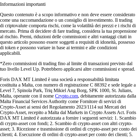
Informazioni importanti
Questo contenuto è a scopo informativo e non deve essere considerato
come una raccomandazione o un consiglio di investimento. Il trading
di criptovalute comporta rischi, come la volatilità dei prezzi e i rischi di
mercato. Prima di decidere di fare trading, considera la tua propensione
al rischio. Premi, riduzioni delle commissioni e altri vantaggi citati in
questo articolo possono essere soggetti a requisiti di idoneità, possesso
di token e possono variare in base ai termini e alle condizioni
applicabili.
*Zero commissioni di trading fino al limite di transazioni previsto dal
tuo livello Level Up. Potrebbero applicarsi altre commissioni e spread.
Foris DAX MT Limited è una società a responsabilità limitata
costituita a Malta, con numero di registrazione C 88392 e sede legale a
Level 7, Spinola Park, Triq Mikiel Ang Borg, SPK 1000, St. Julians,
Malta, operante con il nome
Crypto.com
, debitamente autorizzata dalla
Malta Financial Services Authority come Fornitore di servizi di
Crypto-Asset ai sensi del Regolamento 2023/1114 sui Mercati dei
Crypto-Asset, recepito a Malta dal Markets in Crypto Assets Act. Foris
DAX MT Limited è autorizzata a fornire i seguenti servizi: 1. Scambio
di crypto-asset con fondi; 2. Scambio di crypto-asset con altri crypto-
asset; 3. Ricezione e trasmissione di ordini di crypto-asset per conto dei
clienti; 4. Esecuzione di ordini di crypto-asset per conto dei clienti; 5.