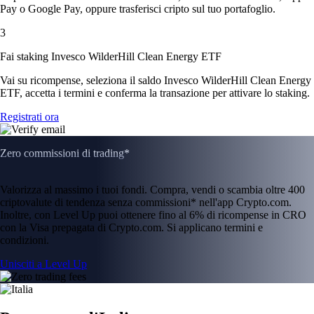
Pay o Google Pay, oppure trasferisci cripto sul tuo portafoglio.
3
Fai staking Invesco WilderHill Clean Energy ETF
Vai su ricompense, seleziona il saldo Invesco WilderHill Clean Energy
ETF, accetta i termini e conferma la transazione per attivare lo staking.
Registrati ora
Zero commissioni di trading*
Valorizza al massimo i tuoi fondi. Compra, vendi o scambia oltre 400
criptovalute di tendenza senza commissioni* nell'app Crypto.com.
Inoltre, con Level Up puoi ottenere fino al 6% di ricompense in CRO
con la Visa prepagata di Crypto.com. Si applicano termini e
condizioni.
Unisciti a Level Up