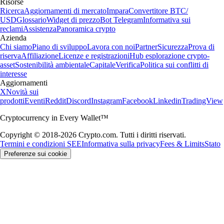
Risorse
Ricerca
Aggiornamenti di mercato
Impara
Convertitore BTC/
USD
Glossario
Widget di prezzo
Bot Telegram
Informativa sui
reclami
Assistenza
Panoramica crypto
Azienda
Chi siamo
Piano di sviluppo
Lavora con noi
Partner
Sicurezza
Prova di
riserva
Affiliazione
Licenze e registrazioni
Hub esplorazione crypto-
asset
Sostenibilità ambientale
Capitale
Verifica
Politica sui conflitti di
interesse
Aggiornamenti
X
Novità sui
prodotti
Eventi
Reddit
Discord
Instagram
Facebook
Linkedin
TradingView
Cryptocurrency in Every Wallet™
Copyright © 2018-2026 Crypto.com. Tutti i diritti riservati.
Termini e condizioni SEE
Informativa sulla privacy
Fees & Limits
Stato
Preferenze sui cookie