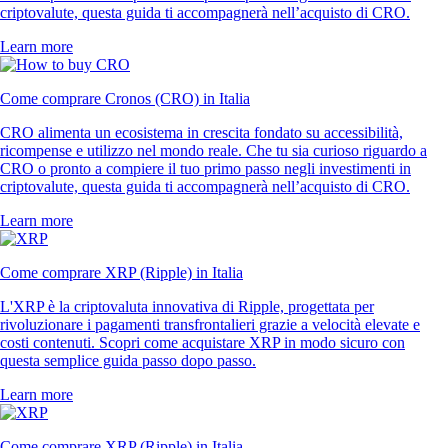
criptovalute, questa guida ti accompagnerà nell’acquisto di CRO.
Learn more
Come comprare Cronos (CRO) in Italia
CRO alimenta un ecosistema in crescita fondato su accessibilità,
ricompense e utilizzo nel mondo reale. Che tu sia curioso riguardo a
CRO o pronto a compiere il tuo primo passo negli investimenti in
criptovalute, questa guida ti accompagnerà nell’acquisto di CRO.
Learn more
Come comprare XRP (Ripple) in Italia
L'XRP è la criptovaluta innovativa di Ripple, progettata per
rivoluzionare i pagamenti transfrontalieri grazie a velocità elevate e
costi contenuti. Scopri come acquistare XRP in modo sicuro con
questa semplice guida passo dopo passo.
Learn more
Come comprare XRP (Ripple) in Italia