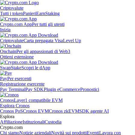
Criptovalute
Tutti i token
Panieri
Earn
Staking
Crypto.com App
Per tutti gli utenti
Inizia
Criptovalute
Carta prepagata Visa
Level Up
Onchain
Per gli appassionati di Web3
Ottieni estensione
Swap
Stake
Scopri le dApp
Pay
Per esercenti
Registrazione esercente
Pay Terminal
Pay SDK
Plugin eCommerce
Pronostici
Cronos
Layer1 compatibile EVM
Esplora Cronos
Cronos PoS
Cronos EVM
Cronos zkEVM
SDK agente AI
Esplora
Affiliazione
Istituzionali
Custodia
Crypto.com
Chi siamo
Notizie aziendali
Novità sui prodotti
Eventi
Lavora con