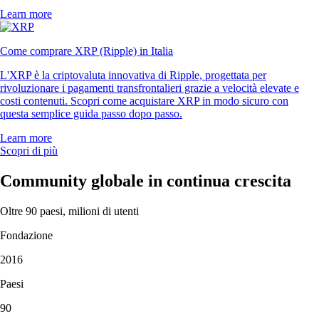
Learn more
Come comprare XRP (Ripple) in Italia
L'XRP è la criptovaluta innovativa di Ripple, progettata per
rivoluzionare i pagamenti transfrontalieri grazie a velocità elevate e
costi contenuti. Scopri come acquistare XRP in modo sicuro con
questa semplice guida passo dopo passo.
Learn more
Scopri di più
Community globale in continua crescita
Oltre 90 paesi, milioni di utenti
Fondazione
2016
Paesi
90