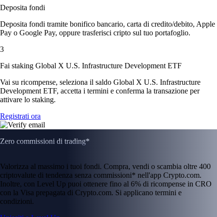
Deposita fondi
Deposita fondi tramite bonifico bancario, carta di credito/debito, Apple
Pay o Google Pay, oppure trasferisci cripto sul tuo portafoglio.
3
Fai staking Global X U.S. Infrastructure Development ETF
Vai su ricompense, seleziona il saldo Global X U.S. Infrastructure
Development ETF, accetta i termini e conferma la transazione per
attivare lo staking.
Registrati ora
Zero commissioni di trading*
Valorizza al massimo i tuoi fondi. Compra, vendi o scambia oltre 400
criptovalute di tendenza senza commissioni* nell'app Crypto.com.
Inoltre, con Level Up puoi ottenere fino al 6% di ricompense in CRO
con la Visa prepagata di Crypto.com. Si applicano termini e
condizioni.