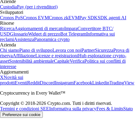
Aziende
Custodia
Pay (per i rivenditori)
Sviluppatori
Cronos PoS
Cronos EVM
Cronos zkEVM
Pay SDK
SDK agenti AI
Risorse
Ricerca
Aggiornamenti di mercato
Impara
Convertitore BTC/
USD
Glossario
Widget di prezzo
Bot Telegram
Informativa sui
reclami
Assistenza
Panoramica crypto
Azienda
Chi siamo
Piano di sviluppo
Lavora con noi
Partner
Sicurezza
Prova di
riserva
Affiliazione
Licenze e registrazioni
Hub esplorazione crypto-
asset
Sostenibilità ambientale
Capitale
Verifica
Politica sui conflitti di
interesse
Aggiornamenti
X
Novità sui
prodotti
Eventi
Reddit
Discord
Instagram
Facebook
Linkedin
TradingView
Cryptocurrency in Every Wallet™
Copyright © 2018-2026 Crypto.com. Tutti i diritti riservati.
Termini e condizioni SEE
Informativa sulla privacy
Fees & Limits
Stato
Preferenze sui cookie