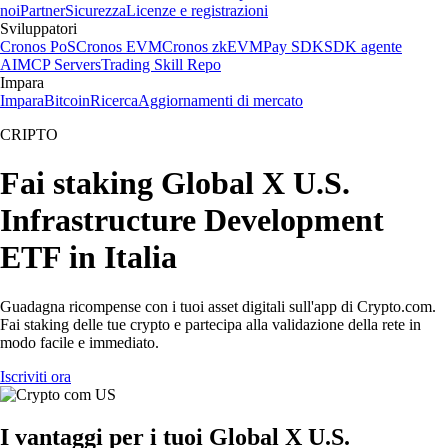
noi
Partner
Sicurezza
Licenze e registrazioni
Sviluppatori
Cronos PoS
Cronos EVM
Cronos zkEVM
Pay SDK
SDK agente
AI
MCP Servers
Trading Skill Repo
Impara
Impara
Bitcoin
Ricerca
Aggiornamenti di mercato
CRIPTO
Fai staking Global X U.S.
Infrastructure Development
ETF in Italia
Guadagna ricompense con i tuoi asset digitali sull'app di Crypto.com.
Fai staking delle tue crypto e partecipa alla validazione della rete in
modo facile e immediato.
Iscriviti ora
I vantaggi per i tuoi Global X U.S.