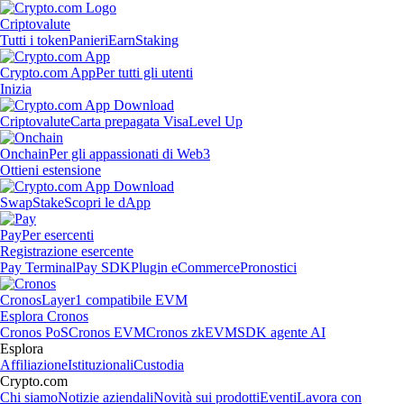
Criptovalute
Tutti i token
Panieri
Earn
Staking
Crypto.com App
Per tutti gli utenti
Inizia
Criptovalute
Carta prepagata Visa
Level Up
Onchain
Per gli appassionati di Web3
Ottieni estensione
Swap
Stake
Scopri le dApp
Pay
Per esercenti
Registrazione esercente
Pay Terminal
Pay SDK
Plugin eCommerce
Pronostici
Cronos
Layer1 compatibile EVM
Esplora Cronos
Cronos PoS
Cronos EVM
Cronos zkEVM
SDK agente AI
Esplora
Affiliazione
Istituzionali
Custodia
Crypto.com
Chi siamo
Notizie aziendali
Novità sui prodotti
Eventi
Lavora con