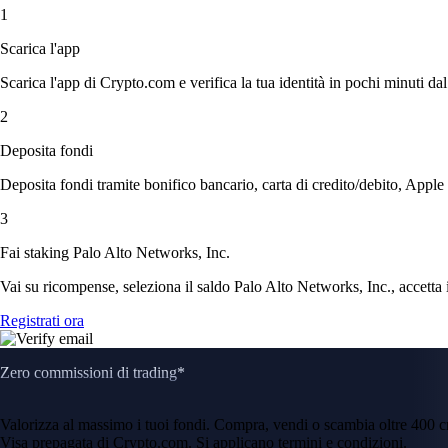
1
Scarica l'app
Scarica l'app di Crypto.com e verifica la tua identità in pochi minuti dal
2
Deposita fondi
Deposita fondi tramite bonifico bancario, carta di credito/debito, Apple
3
Fai staking Palo Alto Networks, Inc.
Vai su ricompense, seleziona il saldo Palo Alto Networks, Inc., accetta i
Registrati ora
Zero commissioni di trading*
Valorizza al massimo i tuoi fondi. Compra, vendi o scambia oltre 400 
Visa prepagata di Crypto.com. Si applicano termini e condizioni.