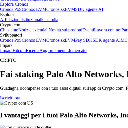
Esplora Cronos
Cronos PoS
Cronos EVM
Cronos zkEVM
SDK agente AI
Esplora
Affiliazione
Istituzionali
Custodia
Crypto.com
Chi siamo
Notizie aziendali
Novità sui prodotti
Eventi
Lavora con noi
Par
Sviluppatori
Cronos PoS
Cronos EVM
Cronos zkEVM
Pay SDK
SDK agente AI
MCP
Impara
Impara
Bitcoin
Ricerca
Aggiornamenti di mercato
CRIPTO
Fai staking Palo Alto Networks, I
Guadagna ricompense con i tuoi asset digitali sull'app di Crypto.com. Fa
Iscriviti ora
I vantaggi per i tuoi Palo Alto Networks, In