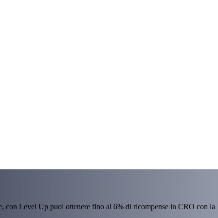
re, con Level Up puoi ottenere fino al 6% di ricompense in CRO con la