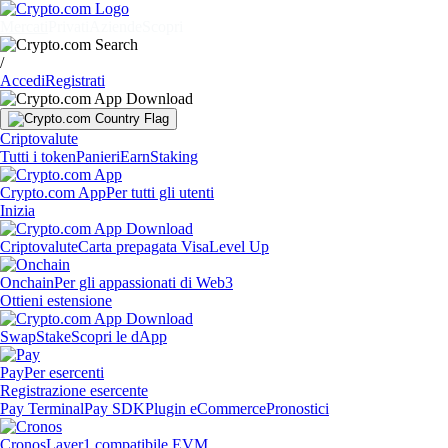
Mercati
Privati
Aziende
Scopri
/
Accedi
Registrati
Criptovalute
Tutti i token
Panieri
Earn
Staking
Crypto.com App
Per tutti gli utenti
Inizia
Criptovalute
Carta prepagata Visa
Level Up
Onchain
Per gli appassionati di Web3
Ottieni estensione
Swap
Stake
Scopri le dApp
Pay
Per esercenti
Registrazione esercente
Pay Terminal
Pay SDK
Plugin eCommerce
Pronostici
Cronos
Layer1 compatibile EVM