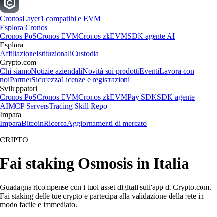
Cronos
Layer1 compatibile EVM
Esplora Cronos
Cronos PoS
Cronos EVM
Cronos zkEVM
SDK agente AI
Esplora
Affiliazione
Istituzionali
Custodia
Crypto.com
Chi siamo
Notizie aziendali
Novità sui prodotti
Eventi
Lavora con
noi
Partner
Sicurezza
Licenze e registrazioni
Sviluppatori
Cronos PoS
Cronos EVM
Cronos zkEVM
Pay SDK
SDK agente
AI
MCP Servers
Trading Skill Repo
Impara
Impara
Bitcoin
Ricerca
Aggiornamenti di mercato
CRIPTO
Fai staking Osmosis in Italia
Guadagna ricompense con i tuoi asset digitali sull'app di Crypto.com.
Fai staking delle tue crypto e partecipa alla validazione della rete in
modo facile e immediato.