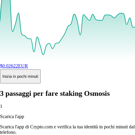
$
0.02622
EUR
+
0.54
%
24H
Buy
Inizia in pochi minuti
3 passaggi per fare staking Osmosis
1
Scarica l'app
Scarica l'app di Crypto.com e verifica la tua identità in pochi minuti dal
telefono.