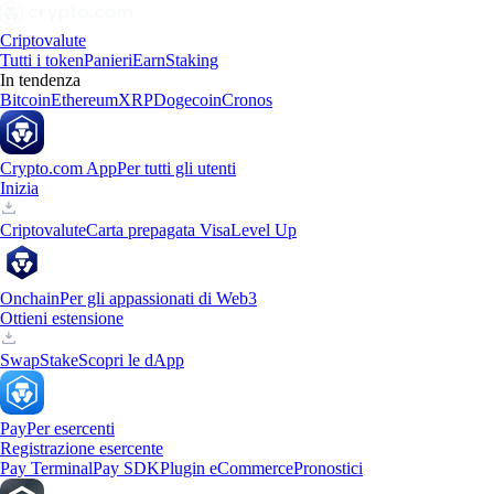
Criptovalute
Tutti i token
Panieri
Earn
Staking
In tendenza
Bitcoin
Ethereum
XRP
Dogecoin
Cronos
Crypto.com App
Per tutti gli utenti
Inizia
Criptovalute
Carta prepagata Visa
Level Up
Onchain
Per gli appassionati di Web3
Ottieni estensione
Swap
Stake
Scopri le dApp
Pay
Per esercenti
Registrazione esercente
Pay Terminal
Pay SDK
Plugin eCommerce
Pronostici