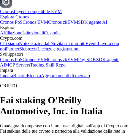
Cronos
Layer1 compatibile EVM
Esplora Cronos
Cronos PoS
Cronos EVM
Cronos zkEVM
SDK agente AI
Esplora
Affiliazione
Istituzionali
Custodia
Crypto.com
Chi siamo
Notizie aziendali
Novità sui prodotti
Eventi
Lavora con
noi
Partner
Sicurezza
Licenze e registrazioni
Sviluppatori
Cronos PoS
Cronos EVM
Cronos zkEVM
Pay SDK
SDK agente
AI
MCP Servers
Trading Skill Repo
Impara
Impara
Bitcoin
Ricerca
Aggiornamenti di mercato
CRIPTO
Fai staking O'Reilly
Automotive, Inc. in Italia
Guadagna ricompense con i tuoi asset digitali sull'app di Crypto.com.
Fai staking delle tue crypto e partecipa alla validazione della rete in