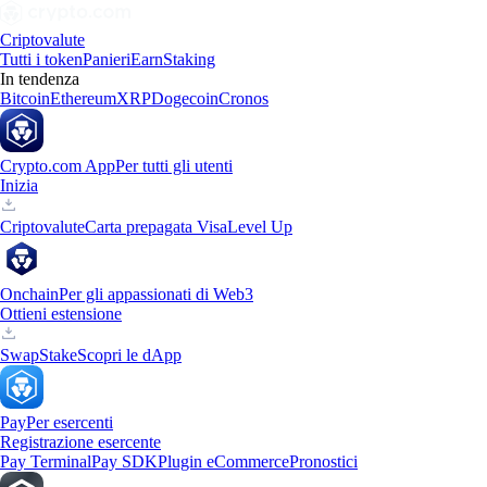
Criptovalute
Tutti i token
Panieri
Earn
Staking
In tendenza
Bitcoin
Ethereum
XRP
Dogecoin
Cronos
Crypto.com App
Per tutti gli utenti
Inizia
Criptovalute
Carta prepagata Visa
Level Up
Onchain
Per gli appassionati di Web3
Ottieni estensione
Swap
Stake
Scopri le dApp
Pay
Per esercenti
Registrazione esercente
Pay Terminal
Pay SDK
Plugin eCommerce
Pronostici